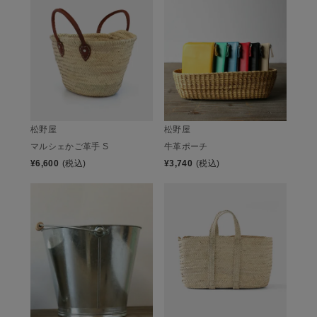
松野屋
松野屋
マルシェかご革手 S
牛革ポーチ
¥
6,600
(税込)
¥
3,740
(税込)