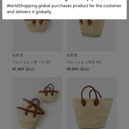
松野屋
松野屋
マルシェかご革べり XS
マルシェかご革手 XS
¥
7,480
(税込)
¥
6,050
(税込)