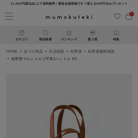
11,000円(税込)以上で送料無料 / 新規会員登録ですぐ使える500円分ptプレゼント
0
カテゴリ
商品検索
ランキング
新入荷
特集
HOME
全ての商品
生活雑貨
松野屋
松野屋服飾雑貨
松野屋マルシェカゴ平革2ハンドル XS
ACCOUNT MENU
ようこそ ゲスト 様
ログイン
新規会員登録