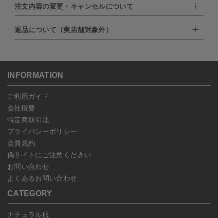
EXPRESS,Diners Club）
注文内容の変更・キャンセルについて
配達業者：日本郵便
・amazonペイメント
・楽天ペイ
ゆうパック：800円
返品について（実店舗対象外）
・PayPay
北海道：1,400円
ご注文日当日から翌日のAM9:00までにご連絡頂いた場合はキャン
・NP後払い
沖縄：1,400円
セルは可能です。
ゆうパケット全国一律：360円
ご注文商品の一部キャンセルは出来ませんので、ご注文を全てキャ
返品期限：商品到着後7営業日以内（土日祝を除く）に連絡・ご返
ンセルしていただいた後、ご希望の商品のみ再度ご注文お願いしま
送いただいた場合のみ対応させていただきます。
す。
こちら
よりご依頼ください。
INFORMATION
予約商品など一部キャンセルが出来ない場合がございます。あらか
じめご了承ください。
ご利用ガイド
会社概要
特定商取引法
プライバシーポリシー
会員規約
偽サイトにご注意ください
お問い合わせ
よくあるお問い合わせ
CATEGORY
ナチュラル服