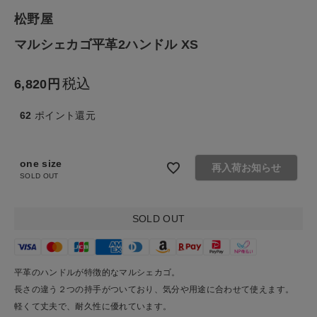
松野屋
生活雑貨
マルシェカゴ平革2ハンドル XS
食品
税込
6,820
ギフト
62
ポイント還元
ブランド
one size
再入荷お知らせ
SOLD OUT
全ての商品
CONTENTS
SOLD OUT
特集
ご利用ガイド
平革のハンドルが特徴的なマルシェカゴ。
長さの違う２つの持手がついており、気分や用途に合わせて使えます。
お問い合わせ
軽くて丈夫で、耐久性に優れています。