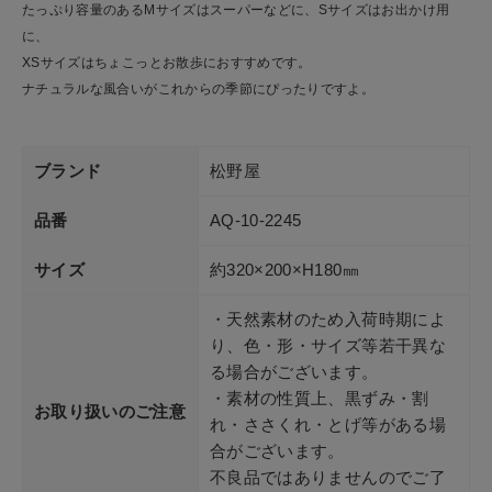
たっぷり容量のあるMサイズはスーパーなどに、Sサイズはお出かけ用
ショップリスト
に、
XSサイズはちょこっとお散歩におすすめです。
ナチュラルな風合いがこれからの季節にぴったりですよ。
ブランド
松野屋
品番
AQ-10-2245
サイズ
約320×200×H180㎜
・天然素材のため入荷時期によ
り、色・形・サイズ等若干異な
る場合がございます。
・素材の性質上、黒ずみ・割
お取り扱いのご注意
れ・ささくれ・とげ等がある場
合がございます。
不良品ではありませんのでご了