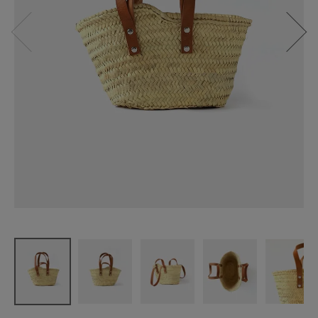
松野屋
マルシェカ
ゴ平革2ハン
ドル XS
¥
6,820
(税込)
CATEGORY
ナチュラル服
ファッション雑貨