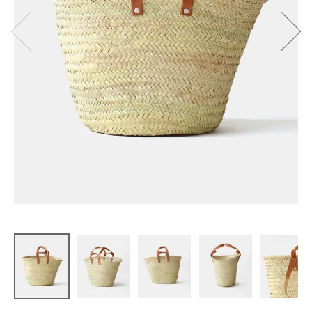
松野屋
マルシェカ
ゴ平革2ハン
ドル M
¥
8,580
(税込)
CATEGORY
ナチュラル服
ファッション雑貨