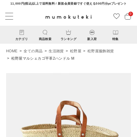
11,000円(税込)以上で送料無料 / 新規会員登録ですぐ使える500円分ptプレゼント
0
カテゴリ
商品検索
ランキング
新入荷
特集
HOME
全ての商品
生活雑貨
松野屋
松野屋服飾雑貨
松野屋マルシェカゴ平革2ハンドル M
ACCOUNT MENU
ようこそ ゲスト 様
ログイン
新規会員登録