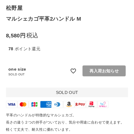
松野屋
生活雑貨
マルシェカゴ平革2ハンドル M
食品
税込
8,580
ギフト
78
ポイント還元
ブランド
one size
再入荷お知らせ
SOLD OUT
全ての商品
CONTENTS
SOLD OUT
特集
ご利用ガイド
平革のハンドルが特徴的なマルシェカゴ。
長さの違う２つの持手がついており、気分や用途に合わせて使えます。
お問い合わせ
軽くて丈夫で、耐久性に優れています。