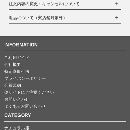
EXPRESS,Diners Club）
注文内容の変更・キャンセルについて
配達業者：日本郵便
・amazonペイメント
・楽天ペイ
ゆうパック：800円
返品について（実店舗対象外）
・PayPay
北海道：1,400円
ご注文日当日から翌日のAM9:00までにご連絡頂いた場合はキャン
・NP後払い
沖縄：1,400円
セルは可能です。
ゆうパケット全国一律：360円
ご注文商品の一部キャンセルは出来ませんので、ご注文を全てキャ
返品期限：商品到着後7営業日以内（土日祝を除く）に連絡・ご返
ンセルしていただいた後、ご希望の商品のみ再度ご注文お願いしま
送いただいた場合のみ対応させていただきます。
す。
こちら
よりご依頼ください。
INFORMATION
予約商品など一部キャンセルが出来ない場合がございます。あらか
じめご了承ください。
ご利用ガイド
会社概要
特定商取引法
プライバシーポリシー
会員規約
偽サイトにご注意ください
お問い合わせ
よくあるお問い合わせ
CATEGORY
ナチュラル服