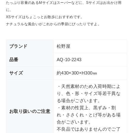
たっぷり容量のあるMサイズはスーパーなどに、Sサイズはお出かけ用
ショップリスト
に、
XSサイズはちょこっとお散歩におすすめです。
ナチュラルな風合いがこれからの季節にぴったりですよ。
ブランド
松野屋
品番
AQ-10-2243
サイズ
約430×300×H300㎜
・天然素材のため入荷時期によ
り、色・形・サイズ等若干異な
る場合がございます。
・素材の性質上、黒ずみ・割
お取り扱いのご注意
れ・ささくれ・とげ等がある場
合がございます。
不良品ではありませんのでご了