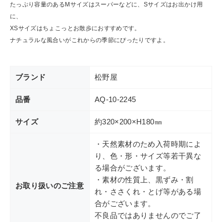
たっぷり容量のあるMサイズはスーパーなどに、Sサイズはお出かけ用
ショップリスト
に、
XSサイズはちょこっとお散歩におすすめです。
ナチュラルな風合いがこれからの季節にぴったりですよ。
ブランド
松野屋
品番
AQ-10-2245
サイズ
約320×200×H180㎜
・天然素材のため入荷時期によ
り、色・形・サイズ等若干異な
る場合がございます。
・素材の性質上、黒ずみ・割
お取り扱いのご注意
れ・ささくれ・とげ等がある場
合がございます。
不良品ではありませんのでご了