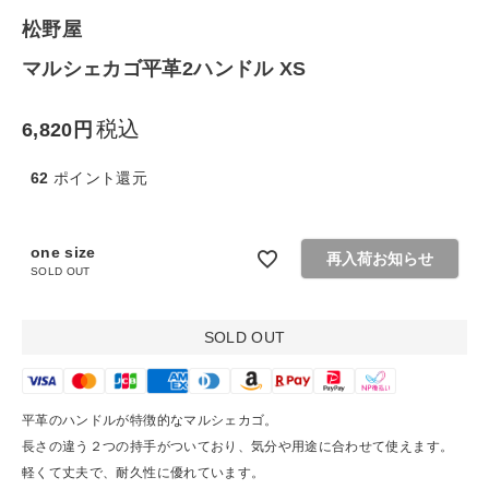
松野屋
生活雑貨
マルシェカゴ平革2ハンドル XS
食品
税込
6,820
ギフト
62
ポイント還元
ブランド
one size
再入荷お知らせ
SOLD OUT
全ての商品
CONTENTS
SOLD OUT
特集
ご利用ガイド
平革のハンドルが特徴的なマルシェカゴ。
長さの違う２つの持手がついており、気分や用途に合わせて使えます。
お問い合わせ
軽くて丈夫で、耐久性に優れています。