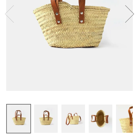
松野屋
マルシェカ
ゴ平革2ハン
ドル XS
¥
6,820
(税込)
CATEGORY
ナチュラル服
ファッション雑貨