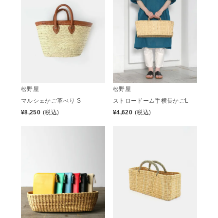
松野屋
松野屋
マルシェかご革べり S
ストロードーム手横長かごL
¥
8,250
(税込)
¥
4,620
(税込)