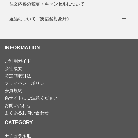
EXPRESS,Diners Club）
注文内容の変更・キャンセルについて
配達業者：日本郵便
・amazonペイメント
・楽天ペイ
ゆうパック：800円
返品について（実店舗対象外）
・PayPay
北海道：1,400円
ご注文日当日から翌日のAM9:00までにご連絡頂いた場合はキャン
・NP後払い
沖縄：1,400円
セルは可能です。
ゆうパケット全国一律：360円
ご注文商品の一部キャンセルは出来ませんので、ご注文を全てキャ
返品期限：商品到着後7営業日以内（土日祝を除く）に連絡・ご返
ンセルしていただいた後、ご希望の商品のみ再度ご注文お願いしま
送いただいた場合のみ対応させていただきます。
す。
こちら
よりご依頼ください。
INFORMATION
予約商品など一部キャンセルが出来ない場合がございます。あらか
じめご了承ください。
ご利用ガイド
会社概要
特定商取引法
プライバシーポリシー
会員規約
偽サイトにご注意ください
お問い合わせ
よくあるお問い合わせ
CATEGORY
ナチュラル服