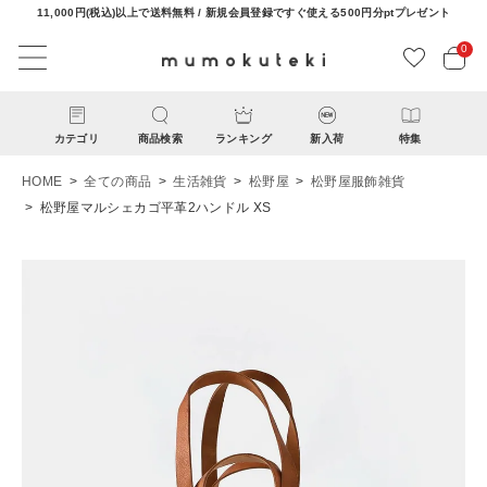
11,000円(税込)以上で送料無料 / 新規会員登録ですぐ使える500円分ptプレゼント
0
カテゴリ
商品検索
ランキング
新入荷
特集
HOME
全ての商品
生活雑貨
松野屋
松野屋服飾雑貨
松野屋マルシェカゴ平革2ハンドル XS
ACCOUNT MENU
ようこそ ゲスト 様
ログイン
新規会員登録