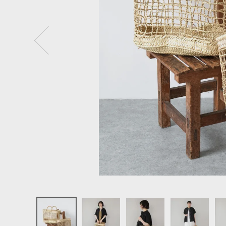
ログイン
新規会員登録
松野屋
タザ楕円底
格子カゴ
横長・スク
エア
¥
8,030
(税込)
CATEGORY
ナチュラル服