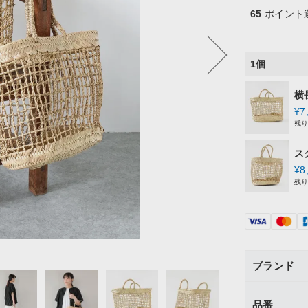
65
ポイント
1個
横
¥
7
残
ス
¥
8
残
ブランド
品番