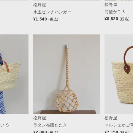
松野屋
松野屋
筒型かご大
水玉ピンチハンガー
¥
6,820
¥
1,540
(税込)
(税込)
松野屋
松野屋
い S
ラタン布団たたき
マルシェかご革
¥
2,860
¥
7,150
(税込)
(税込)