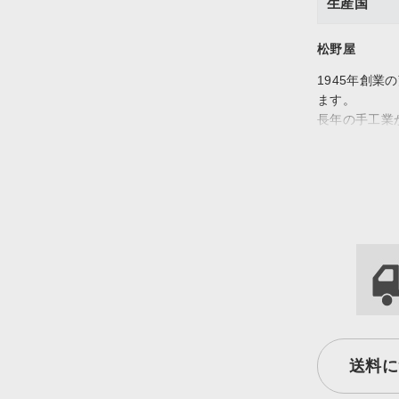
生産国
松野屋
1945年創
ます。
長年の手工業
日々の生活を
送料に