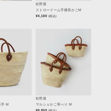
松野屋
ストロードーム手横長かごM
¥
4,180
(税込)
松野屋
手 M
マルシェかご革べり M
¥
8,800
(税込)