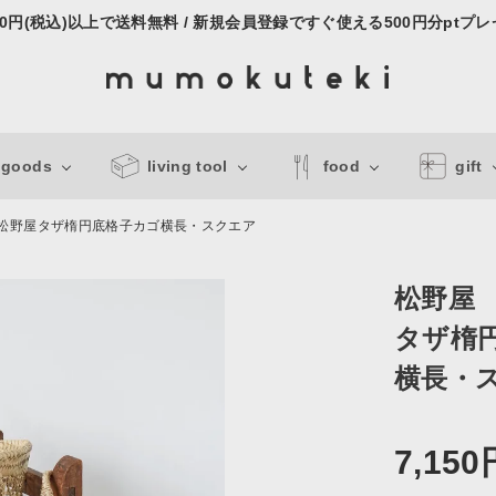
000円(税込)以上で送料無料 / 新規会員登録ですぐ使える500円分ptプ
 goods
living tool
food
gift
松野屋タザ楕円底格子カゴ横長・スクエア
松野屋
タザ楕
横長・
7,150