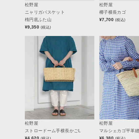
松野屋
松野屋
ニャリガバスケット
椰子横長カゴ
楕円底ふた山
¥
7,700
(税込)
¥
9,350
(税込)
松野屋
松野屋
ストロードーム手横長かごL
マルシェカゴ平革縫
¥
4,620
¥
6,380
(税込)
(税込)