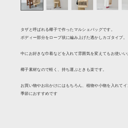
ファッション雑貨
生活雑貨
タザと呼ばれる椰子で作ったマルシェバッグです。
ボディー部分をロープ状に編み上げた透かしカゴタイプ。
食品
中にお好きな巾着などを入れて雰囲気を変えてもお使いい
ギフト
椰子素材なので軽く、持ち運ぶときも楽です。
ブランド
お買い物やお出かけにはもちろん、植物や小物を入れてイ
全ての商品
季節におすすめです
CONTENTS
特集
ご利用ガイド