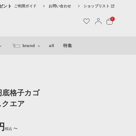
レゼント
ご利用ガイド
お問い合わせ
ショップリスト
0
brand
all
特集
円底格子カゴ
スクエア
〜
税込