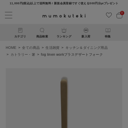
11,000円(税込)以上で送料無料 / 新規会員登録ですぐ使える500円分ptプレゼント
0
カテゴリ
商品検索
ランキング
新入荷
特集
HOME
全ての商品
生活雑貨
キッチン＆ダイニング用品
カトラリー・箸
fog linen workブラスデザートフォーク
ACCOUNT MENU
ようこそ ゲスト 様
ログイン
新規会員登録