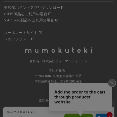
実店舗ポイントアプリダウンロード
> iOS製品をご利用の場合
> Android製品をご利用の場合
コーポレートサイト
ショップリスト
会社名 株式会社ヒューマンフォーラム
本社所在地
〒604-8061京都府京都市中京区
寺町通蛸薬師上ル式部町261番地
MAP
電話番号 070-5504-0806
営業時間 11:00～17:30（土日休業）