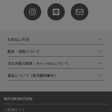
お支払い方法
配送・送料について
下記お支払い方法よりお選びいただけます。
・クレジットカード（VISA,mastercard,JCB,AMERICAN
EXPRESS,Diners Club）
注文内容の変更・キャンセルについて
配達業者：日本郵便
・amazonペイメント
・楽天ペイ
ゆうパック：800円
返品について（実店舗対象外）
・PayPay
北海道：1,400円
ご注文日当日から翌日のAM9:00までにご連絡頂いた場合はキャン
・NP後払い
沖縄：1,400円
セルは可能です。
ゆうパケット全国一律：360円
ご注文商品の一部キャンセルは出来ませんので、ご注文を全てキャ
返品期限：商品到着後7営業日以内（土日祝を除く）に連絡・ご返
ンセルしていただいた後、ご希望の商品のみ再度ご注文お願いしま
送いただいた場合のみ対応させていただきます。
す。
こちら
よりご依頼ください。
INFORMATION
予約商品など一部キャンセルが出来ない場合がございます。あらか
じめご了承ください。
ご利用ガイド