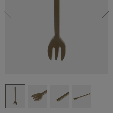
fog linen wo
rk
ブラスデザ
ートフォー
ク
¥
1,100
(税込)
CATEGORY
ナチュラル服