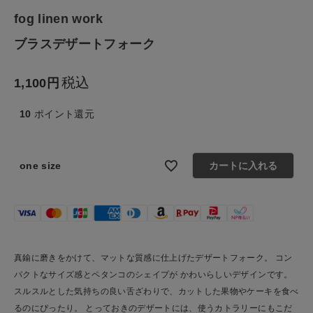
ファッション雑貨
fog linen work
ブラスデザートフォーク
生活雑貨
税込
食品
1,100
10
ポイント還元
ギフト
ブランド
one size
カートに入れる
全ての商品
CONTENTS
特集
真鍮に磨きをかけて、マットな質感に仕上げたデザートフォーク。 コン
パクトなサイズ感とペタンコのシェイプが かわいらしいデザインです。
ご利用ガイド
スルスルとした気持ちの良い舌ざわりで、カットした果物やケーキを食べ
るのにぴったり。 とっておきのデザートには、使うカトラリーにもこだ
お問い合わせ