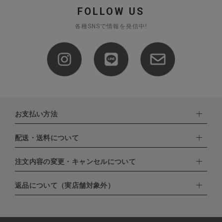
FOLLOW US
各種SNSで情報を発信中!
お支払い方法
配送・送料について
下記お支払い方法よりお選びいただけます。
・クレジットカード（VISA,mastercard,JCB,AMERICAN
EXPRESS,Diners Club）
注文内容の変更・キャンセルについて
配達業者：日本郵便
・amazonペイメント
・楽天ペイ
ゆうパック：800円
返品について（実店舗対象外）
・PayPay
北海道：1,400円
ご注文日当日から翌日のAM9:00までにご連絡頂いた場合はキャン
・NP後払い
沖縄：1,400円
セルは可能です。
ゆうパケット全国一律：360円
ご注文商品の一部キャンセルは出来ませんので、ご注文を全てキャ
返品期限：商品到着後7営業日以内（土日祝を除く）に連絡・ご返
ンセルしていただいた後、ご希望の商品のみ再度ご注文お願いしま
送いただいた場合のみ対応させていただきます。