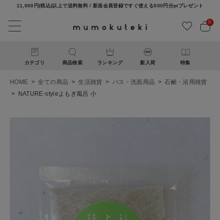
11,000円(税込)以上で送料無料 / 新規会員登録ですぐ使える500円分ptプレゼント
0
カテゴリ
商品検索
ランキング
新入荷
特集
HOME
全ての商品
生活雑貨
バス・洗面用品
石鹸・浴用雑貨
NATURE-styleよもぎ風呂 小
ACCOUNT MENU
ようこそ ゲスト 様
ログイン
新規会員登録