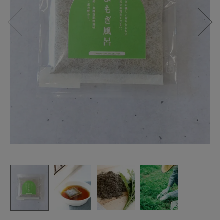
NATURE-sty
le
よもぎ風呂
小
¥
275
(税込)
CATEGORY
ナチュラル服
ファッション雑貨