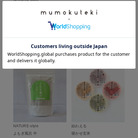
よもぎ風呂 小
¥
275
(税込)
CHECKED ITEM
この商品を見た人は、こちらもチェックしています
NATURE-style
結わえる
よもぎ風呂 中
寝かせ玄米