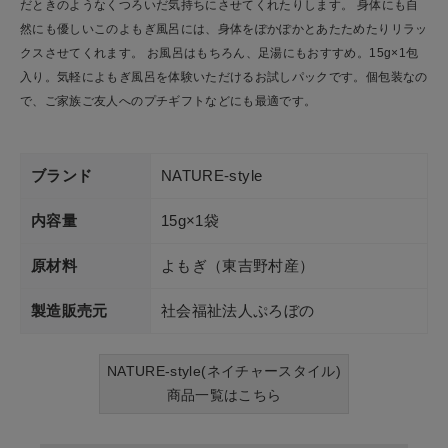
だときのようなくつろいだ気持ちにさせてくれたりします。 身体にも自
然にも優しいこのよもぎ風呂には、身体をぽかぽかとあたためたりリラッ
クスさせてくれます。 お風呂はもちろん、足湯にもおすすめ。15g×1包
入り。気軽によもぎ風呂を体験いただけるお試しパックです。個包装なの
で、ご家族ご友人へのプチギフトなどにも最適です。
ブランド
NATURE-style
内容量
15g×1袋
原材料
よもぎ（東吉野村産）
製造販売元
社会福祉法人ぷろぼの
NATURE-style(ネイチャースタイル)
商品一覧はこちら