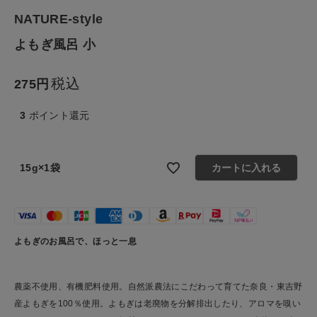
生活雑貨
NATURE-style
よもぎ風呂 小
食品
税込
275
ギフト
3
ポイント還元
ブランド
全ての商品
15g×1袋
カートに入れる
CONTENTS
特集
よもぎのお風呂で、ほっと一息
ご利用ガイド
お問い合わせ
農薬不使用、有機肥料使用。自然派農法にこだわって育てた奈良・東吉野
産よもぎを100％使用。よもぎは老廃物を分解排出したり、アロマを嗅い
ショップリスト