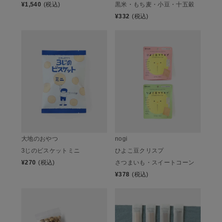
¥
1,540
(税込)
黒米・もち麦・小豆・十五穀
¥
332
(税込)
大地のおやつ
nogi
3じのビスケットミニ
ひよこ豆クリスプ
¥
270
(税込)
さつまいも・スイートコーン
¥
378
(税込)