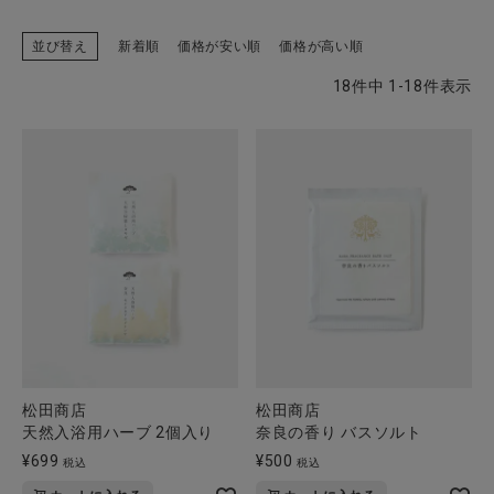
並び替え
新着順
価格が安い順
価格が高い順
18
件中
1
-
18
件表示
CATEGORY
ナチュラル服
ファッション雑貨
生活雑貨
食品
ギフト
松田商店
松田商店
天然入浴用ハーブ 2個入り
奈良の香り バスソルト
ブランド
¥
699
¥
500
税込
税込