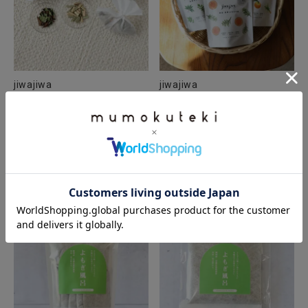
jiwajiwa
jiwajiwa
バスハーブ
バスハーブ(ひのき・ゆず・
よもぎ)
¥
1,210
税込
¥
1,089
税込
カートに入れる
カートに入れる