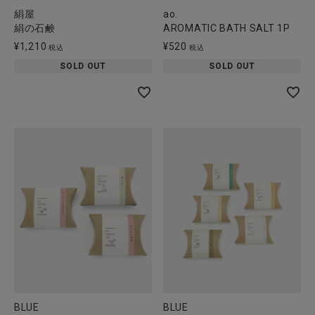
絹屋
ao.
絹の石鹸
AROMATIC BATH SALT 1P
¥
1,210
¥
520
税込
税込
SOLD OUT
SOLD OUT
BLUE
BLUE