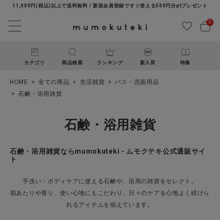
11,000円(税込)以上で送料無料 / 新規会員登録ですぐ使える500円分ptプレゼント
0
カテゴリ
商品検索
ランキング
新入荷
特集
HOME
全ての商品
生活雑貨
バス・洗面用品
石鹸・浴用雑貨
石鹸・浴用雑貨
石鹸・浴用雑貨ならmumokuteki - ムモクテキ公式通販サイ
ト
ACCOUNT MENU
ようこそ ゲスト 様
手洗い・ボディケアに使える石鹸や、浴用の雑貨をセレクト。
肌あたりや香り、使い心地にもこだわり、日々のケアを心地よく続けら
ログイン
新規会員登録
れるアイテムを揃えています。