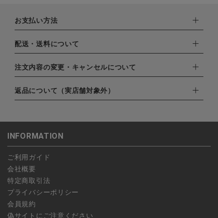
お支払い方法
下記お支払い方法よりお選びいただけます。
配送・送料について
・クレジットカード（VISA,mastercard,JCB,AMERICAN
EXPRESS,Diners Club）
配達業者：日本郵便
注文内容の変更・キャンセルについて
・amazonペイメント
ゆうパック：800円
・楽天ペイ
ご注文日当日から翌日のAM9:00までにご連絡頂いた場合はキャ
返品について（実店舗対象外）
北海道：1,400円
・PayPay
ンセルは可能です。
沖縄：1,400円
・NP後払い
ご注文商品の一部キャンセルは出来ませんので、ご注文を全てキ
返品期限：商品到着後7営業日以内（土日祝を除く）に連絡・ご
ゆうパケット全国一律：360円
ャンセルしていただいた後、ご希望の商品のみ再度ご注文お願い
返送いただいた場合のみ対応させていただきます。
INFORMATION
します。
こちら
よりご依頼ください。
予約商品など一部キャンセルが出来ない場合がございます。あら
ご利用ガイド
かじめご了承ください。
会社概要
特定商取引法
プライバシーポリシー
会員規約
偽サイトにご注意ください