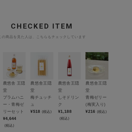
CHECKED ITEM
この商品を見た人は、こちらもチェックしています
農悠舎 王隠
農悠舎王隠
農悠舎王隠
農悠舎王隠
堂
堂
堂
堂
プラムハニ
梅チュッチ
しそドリン
青梅ゼリー
ー・青梅ゼ
ュ
ク
(梅実入り)
リーセット
¥
518
¥
1,188
¥
216
(税込)
(税込)
¥
4,644
(税込)
(税込)