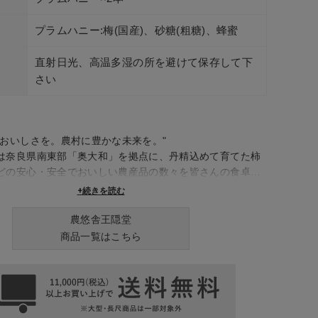
プラムハニー:梅(国産)、砂糖(粗糖)、蜂蜜
直射日光、高温多湿の所を避けて保存して下
さい
のおいしさを。農村に豊かな未来を。"
は奈良県南東部「奥大和」を拠点に、丹精込めて育てた柿
どの安心・安全でおいしい農産品の数々を皆さんの食卓へ
もに、活動する全国の生産者らと力を合わせ、日本の食と
+続きを読む
姿を創造します。
農悠舎王隠堂
商品一覧はこちら