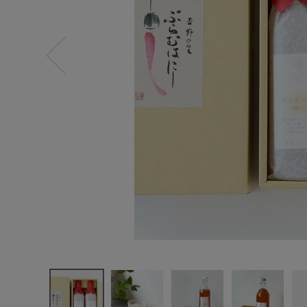
ログイン
新規会員登録
農悠舎王隠
堂
プラムハニ
ー 2本セッ
ト
¥
3,348
(税込)
CATEGORY
ナチュラル服