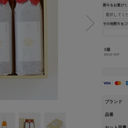
熨斗をお選びく
その他熨斗をご
1箱
SOLD OUT
ブランド
品番
セット容量