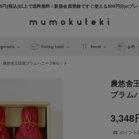
000円(税込)以上で送料無料 / 新規会員登録ですぐ使える500円分ptプ
 goods
living tool
food
gift
農悠舎王隠堂プラムハニー 2本セット
農悠舎
プラムハ
3,348
31
ポイント