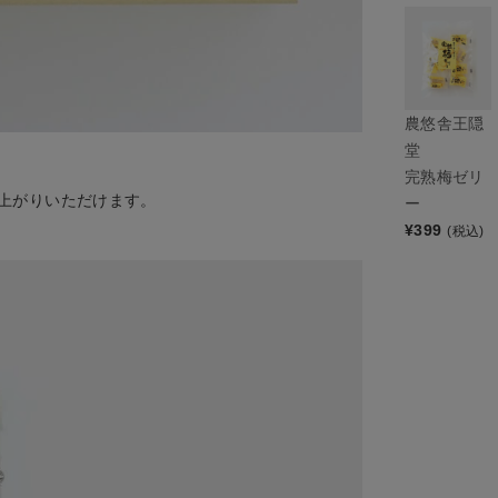
農悠舎王隠
堂
完熟梅ゼリ
上がりいただけます。
ー
¥
399
(税込)