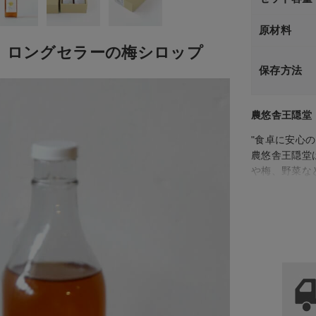
原材料
、ロングセラーの梅シロップ
保存方法
農悠舎王隠堂
"食卓に安心
農悠舎王隠堂
や梅、野菜な
お届けすると
農のあるべき