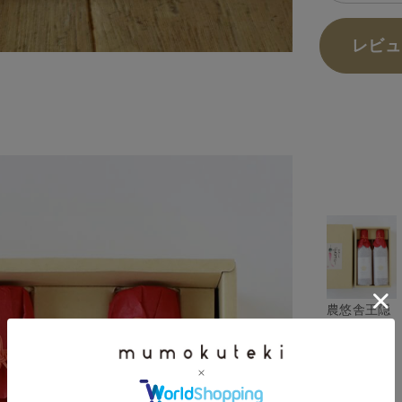
レビュ
。
農悠舎王隠
堂
プラムハニ
ー 2本セッ
ト