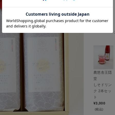
¥
3,348
(税込)
農悠舎王隠
堂
しそドリン
ク 2本セッ
ト
¥
3,000
(税込)