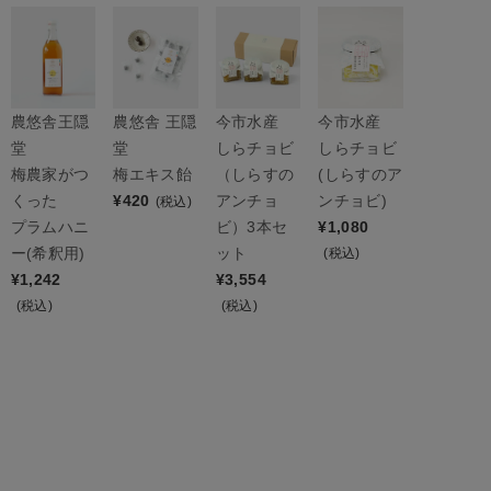
農悠舎 王隠
農悠舎王隠
今市水産
今市水産
堂
堂
しらチョビ
しらチョビ
梅エキス飴
梅農家がつ
（しらすの
(しらすのア
¥
420
くった
アンチョ
ンチョビ)
(税込)
プラムハニ
ビ）3本セ
¥
1,080
ー(希釈用)
ット
(税込)
¥
1,242
¥
3,554
(税込)
(税込)