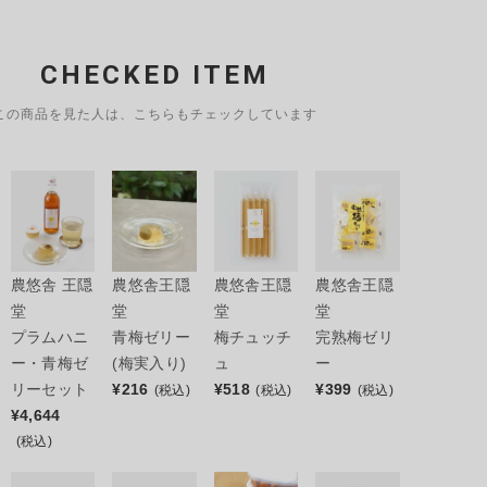
CHECKED ITEM
この商品を見た人は、こちらもチェックしています
農悠舎 王隠
農悠舎王隠
農悠舎王隠
農悠舎王隠
堂
堂
堂
堂
プラムハニ
青梅ゼリー
梅チュッチ
完熟梅ゼリ
ー・青梅ゼ
(梅実入り)
ュ
ー
リーセット
¥
216
¥
518
¥
399
(税込)
(税込)
(税込)
¥
4,644
(税込)