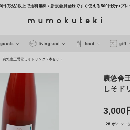
000円(税込)以上で送料無料 / 新規会員登録ですぐ使える500円分ptプ
 goods
living tool
food
gift
農悠舎王隠堂しそドリンク 2本セット
農悠舎
しそドリ
3,000
28
ポイント