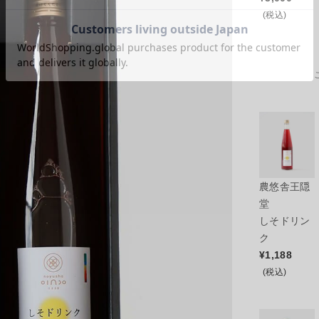
(税込)
農悠舎王隠
堂
しそドリン
ク
¥
1,188
(税込)