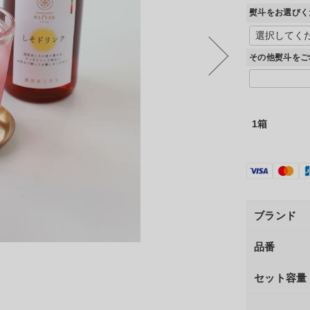
熨斗をお選びく
その他熨斗をご
1箱
ブランド
品番
セット容量