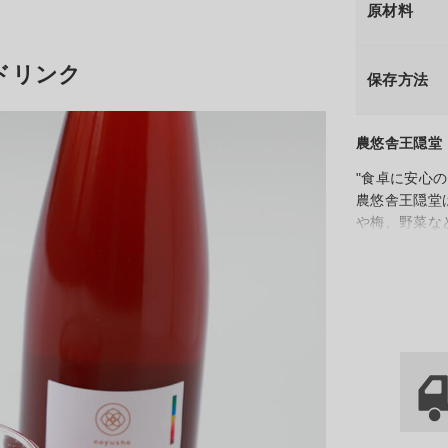
原材料
ドリンク
保存方法
農悠舎王隠堂
"食卓に安心
農悠舎王隠堂
や梅、野菜な
お届けすると
農のあるべき