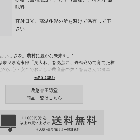
味料
直射日光、高温多湿の所を避けて保存して下
さい
のおいしさを。農村に豊かな未来を。"
は奈良県南東部「奥大和」を拠点に、丹精込めて育てた柿
どの安心・安全でおいしい農産品の数々を皆さんの食卓へ
もに、活動する全国の生産者らと力を合わせ、日本の食と
+続きを読む
姿を創造します。
農悠舎王隠堂
商品一覧はこちら