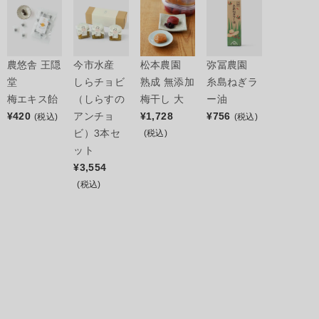
農悠舎 王隠
今市水産
松本農園
弥冨農園
堂
しらチョビ
熟成 無添加
糸島ねぎラ
梅エキス飴
（しらすの
梅干し 大
ー油
¥
420
アンチョ
¥
1,728
¥
756
(税込)
(税込)
ビ）3本セ
(税込)
ット
¥
3,554
(税込)