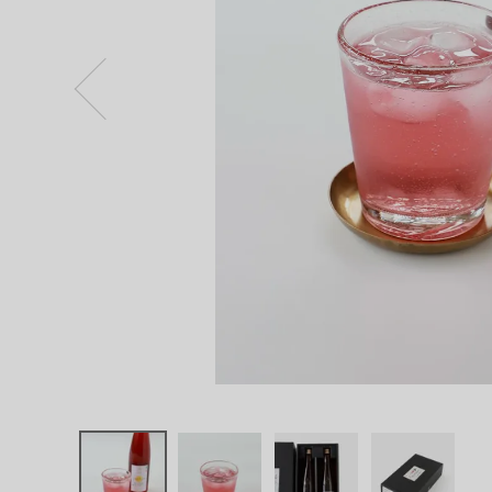
ログイン
新規会員登録
農悠舎王隠
堂
しそドリン
ク 2本セッ
ト
¥
3,000
(税込)
CATEGORY
ナチュラル服