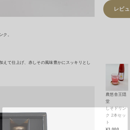
レビュ
ンク。
加えて仕上げ、赤しその風味豊かにスッキリとし
農悠舎王隠
堂
しそドリン
ク 2本セッ
ト
¥
3,000