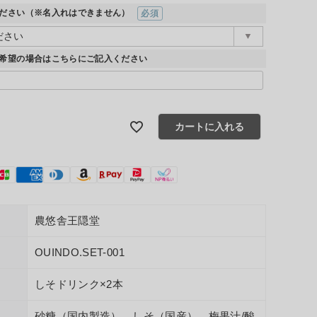
ださい（※名入れはできません）
(必須)
希望の場合はこちらにご記入ください
カートに入れる
農悠舎王隠堂
OUINDO.SET-001
しそドリンク×2本
砂糖（国内製造）、しそ（国産）、梅果汁/酸