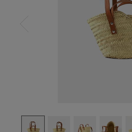
ログイン
新規会員登録
松野屋
マルシェカ
ゴ平革2ハ
ンドル XS
¥
6,820
(税込)
CATEGORY
ナチュラル服