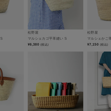
松野屋
松野屋
S
マルシェカゴ平革縫い S
マルシェかご革
¥
6,380
¥
7,150
(税込)
(税込)