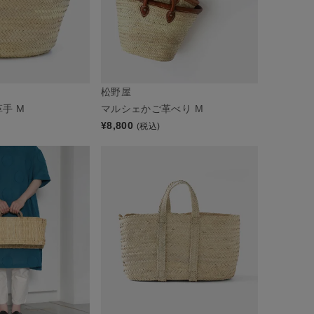
松野屋
手 M
マルシェかご革べり M
¥
8,800
(税込)