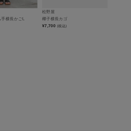
松野屋
椰子横長カゴ
ム手横長かごL
¥
7,700
(税込)