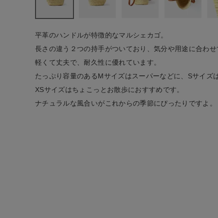
ファッション雑貨
平革のハンドルが特徴的なマルシェカゴ。
生活雑貨
長さの違う２つの持手がついており、気分や用途に合わせ
軽くて丈夫で、耐久性に優れています。
食品
たっぷり容量のあるMサイズはスーパーなどに、Sサイズ
XSサイズはちょこっとお散歩におすすめです。
ギフト
ナチュラルな風合いがこれからの季節にぴったりですよ。
ブランド
全ての商品
CONTENTS
特集
ご利用ガイド