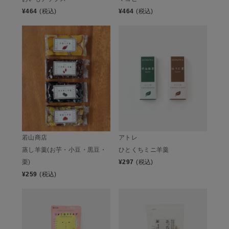
¥
464
(税込)
¥
464
(税込)
若山商店
アトレ
蒸し羊羹(お芋・小豆・黒豆・
ひとくちミニ羊羹
栗)
¥
297
(税込)
¥
259
(税込)