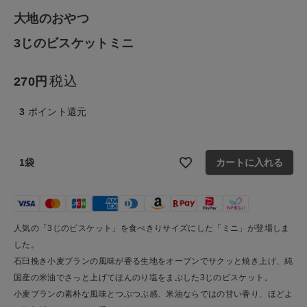
生活雑貨
大地のおやつ
3じのビスケットミニ
食品
税込
270
ギフト
3
ポイント還元
ブランド
全ての商品
1袋
カートに入れる
CONTENTS
特集
人気の「3じのビスケット」を食べきりサイズにした「ミニ」が登場しま
した。
ご利用ガイド
石臼挽き小麦ブランの風味が香る生地をオーブンでサクッと焼き上げ、純
お問い合わせ
国産の米油でさっと上げてほんのり塩をまぶした3じのビスケット。
小麦ブランの素朴な風味とつぶつぶ感、米油ならではの甘い香り、ほどよ
ショップリスト