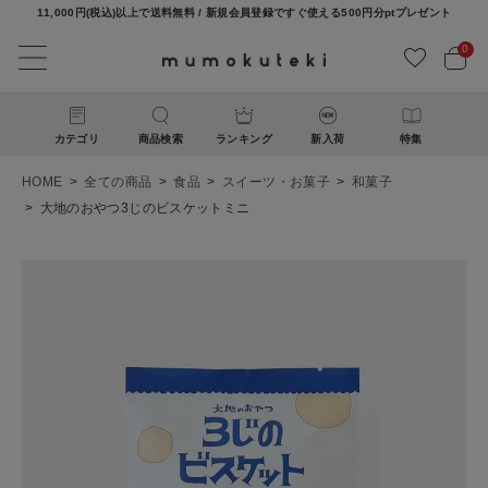
11,000円(税込)以上で送料無料 / 新規会員登録ですぐ使える500円分ptプレゼント
0
カテゴリ
商品検索
ランキング
新入荷
特集
HOME
全ての商品
食品
スイーツ・お菓子
和菓子
大地のおやつ3じのビスケットミニ
ACCOUNT MENU
ようこそ ゲスト 様
ログイン
新規会員登録