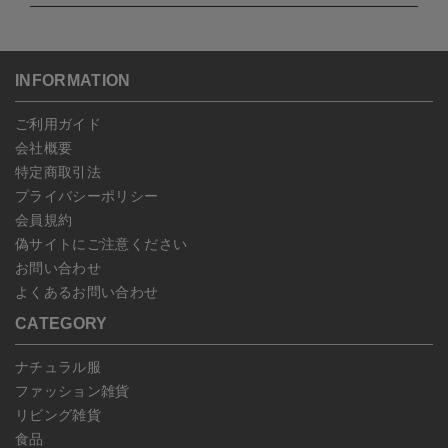
・NP後払い
沖縄：1,400円
セルは可能です。
ゆうパケット全国一律：360円
ご注文商品の一部キャンセルは出来ませんので、ご注文を全てキャ
返品期限：商品到着後7営業日以内（土日祝を除く）に連絡・ご返
ンセルしていただいた後、ご希望の商品のみ再度ご注文お願いしま
送いただいた場合のみ対応させていただきます。
す。
こちら
よりご依頼ください。
INFORMATION
予約商品など一部キャンセルが出来ない場合がございます。あらか
じめご了承ください。
ご利用ガイド
会社概要
特定商取引法
プライバシーポリシー
会員規約
偽サイトにご注意ください
お問い合わせ
よくあるお問い合わせ
CATEGORY
ナチュラル服
ファッション雑貨
リビング雑貨
食品