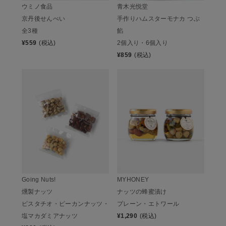
ウミノ食品
青木光悦堂
京丹後せんべい
手作りハムスターモナカ つぶ
全3種
餡
¥
559
(税込)
2個入り・6個入り
¥
859
(税込)
Going Nuts!
MYHONEY
燻製ナッツ
ナッツの蜂蜜漬け
ピスタチオ・ピーカンナッツ・
プレーン・エトワール
塩マカダミアナッツ
¥
1,290
(税込)