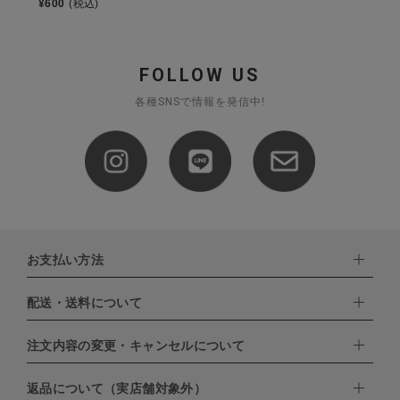
¥
600
(税込)
FOLLOW US
各種SNSで情報を発信中!
お支払い方法
配送・送料について
下記お支払い方法よりお選びいただけます。
・クレジットカード（VISA,mastercard,JCB,AMERICAN
EXPRESS,Diners Club）
注文内容の変更・キャンセルについて
配達業者：日本郵便
・amazonペイメント
・楽天ペイ
ゆうパック：800円
返品について（実店舗対象外）
・PayPay
北海道：1,400円
ご注文日当日から翌日のAM9:00までにご連絡頂いた場合はキャン