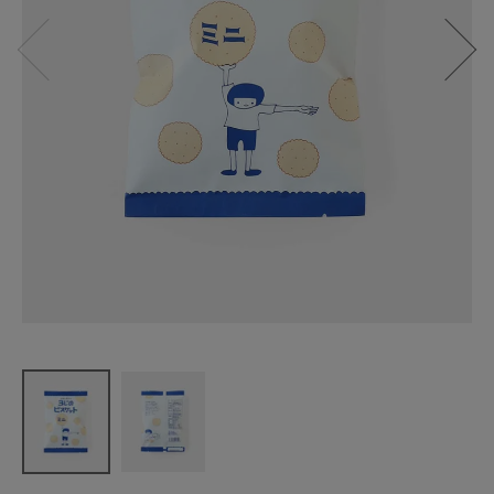
大地のおや
つ
3じのビスケ
ットミニ
¥
270
(税込)
CATEGORY
ナチュラル服
ファッション雑貨