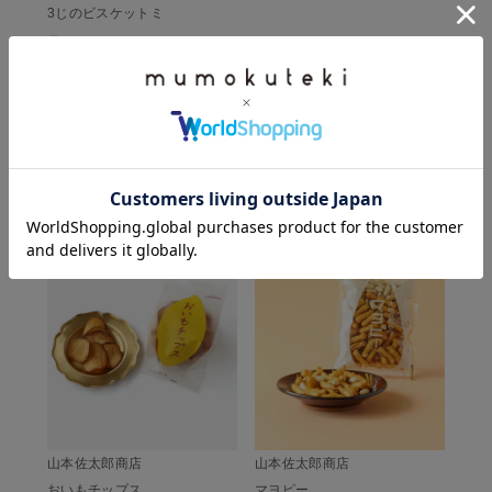
3じのビスケットミ
ニ
¥
270
(税込)
CHECKED ITEM
この商品を見た人は、こちらもチェックしています
山本佐太郎商店
山本佐太郎商店
おいもチップス
マヨピー