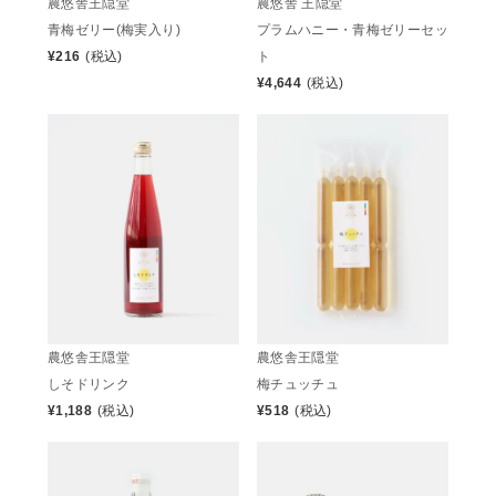
農悠舎王隠堂
農悠舎 王隠堂
青梅ゼリー(梅実入り)
プラムハニー・青梅ゼリーセッ
¥
216
(税込)
ト
¥
4,644
(税込)
農悠舎王隠堂
農悠舎王隠堂
しそドリンク
梅チュッチュ
¥
1,188
(税込)
¥
518
(税込)