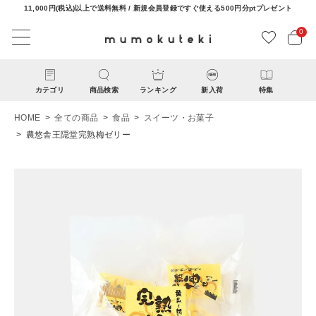
11,000円(税込)以上で送料無料 / 新規会員登録ですぐ使える500円分ptプレゼント
0
カテゴリ
商品検索
ランキング
新入荷
特集
HOME
全ての商品
食品
スイーツ・お菓子
農悠舎王隠堂完熟梅ゼリー
ACCOUNT MENU
ようこそ ゲスト 様
ログイン
新規会員登録