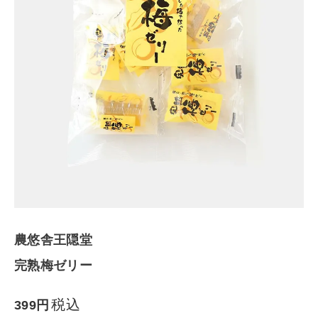
農悠舎王隠
堂
完熟梅ゼリ
ー
¥
399
(税込)
CATEGORY
農悠舎王隠堂
ナチュラル服
完熟梅ゼリー
ファッション雑貨
税込
399