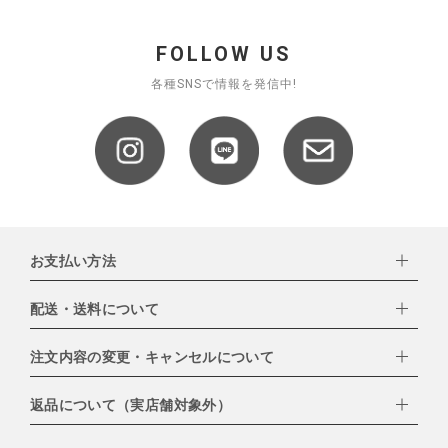
FOLLOW US
各種SNSで情報を発信中!
お支払い方法
配送・送料について
下記お支払い方法よりお選びいただけます。
・クレジットカード（VISA,mastercard,JCB,AMERICAN
EXPRESS,Diners Club）
注文内容の変更・キャンセルについて
配達業者：日本郵便
・amazonペイメント
・楽天ペイ
ゆうパック：800円
返品について（実店舗対象外）
・PayPay
北海道：1,400円
ご注文日当日から翌日のAM9:00までにご連絡頂いた場合はキャン
・NP後払い
沖縄：1,400円
セルは可能です。
ゆうパケット全国一律：360円
ご注文商品の一部キャンセルは出来ませんので、ご注文を全てキャ