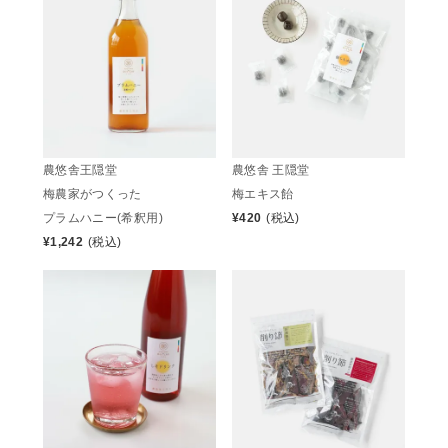
農悠舎 王隠堂
農悠舎王隠堂
梅エキス飴
梅農家がつくった
¥
420
(税込)
プラムハニー(希釈用)
¥
1,242
(税込)