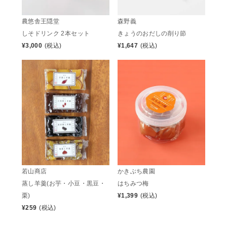
農悠舎王隠堂
森野義
しそドリンク 2本セット
きょうのおだしの削り節
¥
3,000
(税込)
¥
1,647
(税込)
若山商店
かきぶち農園
蒸し羊羹(お芋・小豆・黒豆・
はちみつ梅
栗)
¥
1,399
(税込)
¥
259
(税込)