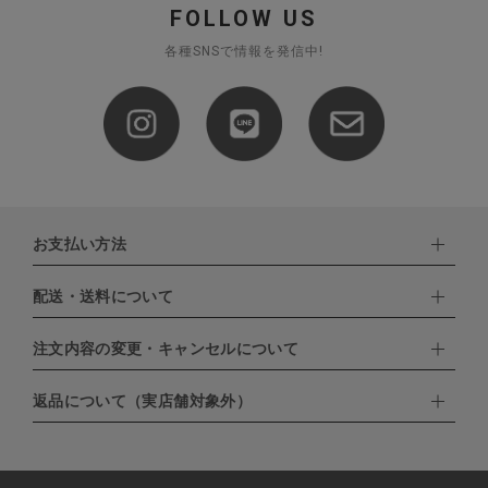
FOLLOW US
各種SNSで情報を発信中!
お支払い方法
配送・送料について
下記お支払い方法よりお選びいただけます。
・クレジットカード（VISA,mastercard,JCB,AMERICAN
EXPRESS,Diners Club）
注文内容の変更・キャンセルについて
配達業者：日本郵便
・amazonペイメント
・楽天ペイ
ゆうパック：800円
返品について（実店舗対象外）
・PayPay
北海道：1,400円
ご注文日当日から翌日のAM9:00までにご連絡頂いた場合はキャン
・NP後払い
沖縄：1,400円
セルは可能です。
ゆうパケット全国一律：360円
ご注文商品の一部キャンセルは出来ませんので、ご注文を全てキャ
返品期限：商品到着後7営業日以内（土日祝を除く）に連絡・ご返
ンセルしていただいた後、ご希望の商品のみ再度ご注文お願いしま
送いただいた場合のみ対応させていただきます。