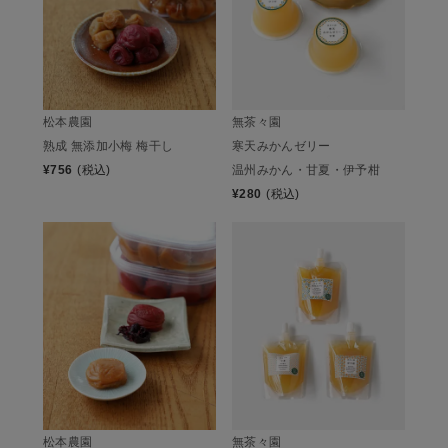
松本農園
無茶々園
熟成 無添加小梅 梅干し
寒天みかんゼリー
¥
756
(税込)
温州みかん・甘夏・伊予柑
¥
280
(税込)
松本農園
無茶々園