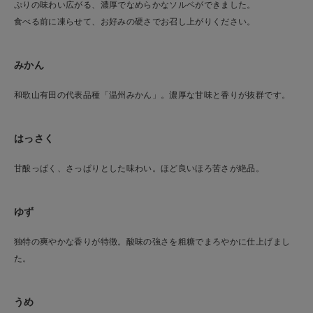
ぷりの味わい広がる、濃厚でなめらかなソルベができました。
食べる前に凍らせて、お好みの硬さでお召し上がりください。
みかん
和歌山有田の代表品種「温州みかん」。濃厚な甘味と香りが抜群です。
はっさく
甘酸っぱく、さっぱりとした味わい。ほど良いほろ苦さが絶品。
ゆず
独特の爽やかな香りが特徴。酸味の強さを粗糖でまろやかに仕上げまし
た。
うめ