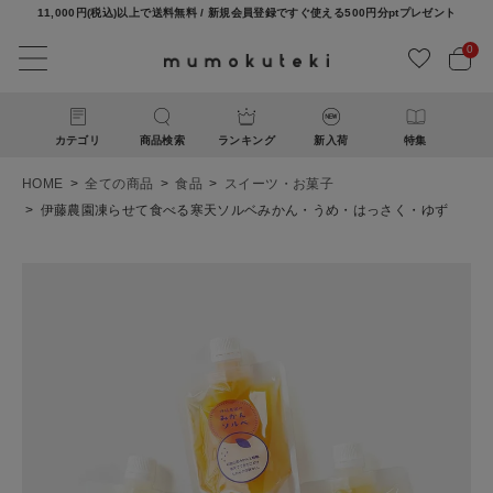
11,000円(税込)以上で送料無料 / 新規会員登録ですぐ使える500円分ptプレゼント
0
カテゴリ
商品検索
ランキング
新入荷
特集
HOME
全ての商品
食品
スイーツ・お菓子
伊藤農園凍らせて食べる寒天ソルベみかん・うめ・はっさく・ゆず
ACCOUNT MENU
ようこそ ゲスト 様
ログイン
新規会員登録