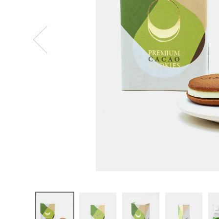
ログイン
新規会員登録
dari K
カカオサン
ドクッキー
ホワイト・
抹茶
各1枚入り
¥
637
(税込)
CATEGORY
ナチュラル服