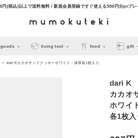
000円(税込)以上で送料無料 / 新規会員登録ですぐ使える500円分ptプ
 goods
living tool
food
gift
ト
dari Kカカオサンドクッキーホワイト・抹茶各1枚入り
dari K
カカオ
ホワイ
各1枚入