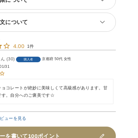
限について
文について
4.00
1
30
京都府
50代
女性
購入者
01/31
チョコレートが絶妙に美味しくて高級感があります。甘
です。自分へのご褒美です☆
ビューを見る
ーを書いて100ポイント