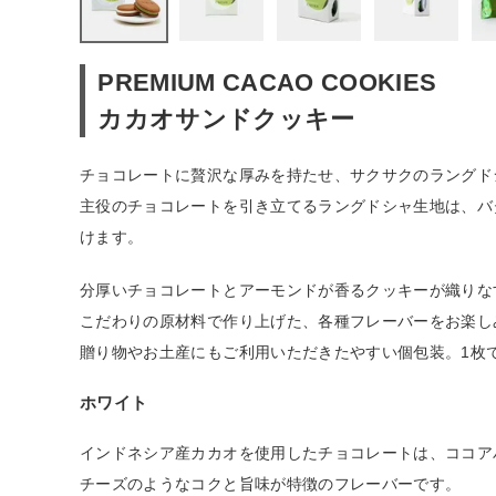
ファッション雑貨
PREMIUM CACAO COOKIES
生活雑貨
カカオサンドクッキー
食品
チョコレートに贅沢な厚みを持たせ、サクサクのラングド
主役のチョコレートを引き立てるラングドシャ生地は、バ
ギフト
けます。
分厚いチョコレートとアーモンドが香るクッキーが織りな
ブランド
こだわりの原材料で作り上げた、各種フレーバーをお楽し
贈り物やお土産にもご利用いただきたやすい個包装。1枚
全ての商品
ホワイト
CONTENTS
特集
インドネシア産カカオを使用したチョコレートは、ココア
チーズのようなコクと旨味が特徴のフレーバーです。
ご利用ガイド