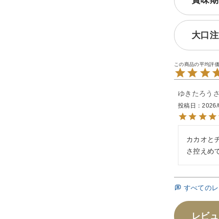
賞味期
大口注
ゆきたろう
投稿日
2026/
カカオと
さ控えめ
すべてのレ
レビュ