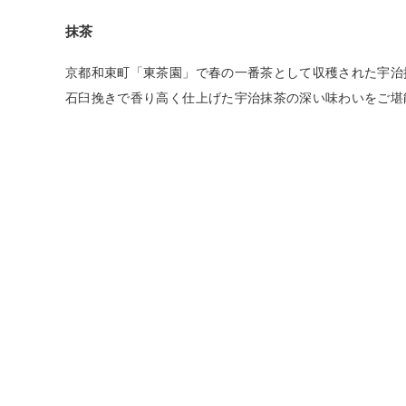
抹茶
お問い合わせ
ショップリスト
京都和束町「東茶園」で春の一番茶として収穫された宇治抹
石臼挽きで香り高く仕上げた宇治抹茶の深い味わいをご堪