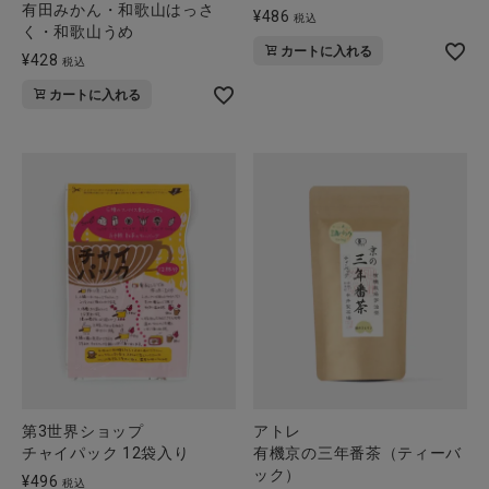
有田みかん・和歌山はっさ
¥
486
税込
く・和歌山うめ
カートに入れる
¥
428
税込
カートに入れる
第3世界ショップ
アトレ
チャイパック 12袋入り
有機京の三年番茶（ティーバ
ック）
¥
496
税込