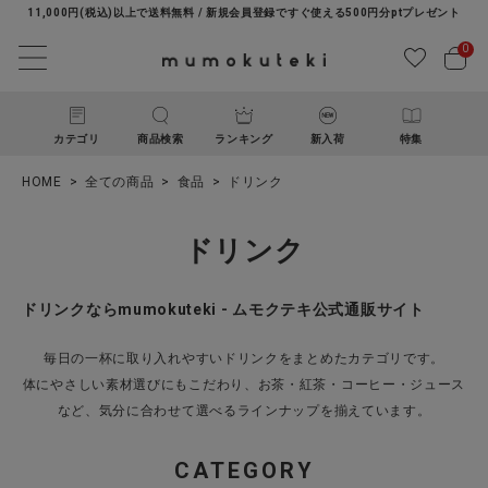
11,000円(税込)以上で送料無料 / 新規会員登録ですぐ使える500円分ptプレゼント
0
カテゴリ
商品検索
ランキング
新入荷
特集
HOME
全ての商品
食品
ドリンク
ドリンク
ドリンクならmumokuteki - ムモクテキ公式通販サイト
ACCOUNT MENU
毎日の一杯に取り入れやすいドリンクをまとめたカテゴリです。
ようこそ ゲスト 様
体にやさしい素材選びにもこだわり、お茶・紅茶・コーヒー・ジュース
など、気分に合わせて選べるラインナップを揃えています。
ログイン
新規会員登録
CATEGORY