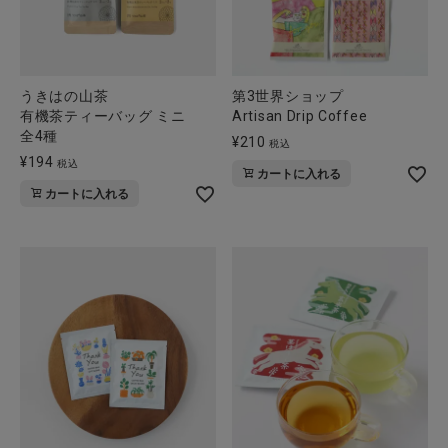
うきはの山茶
第3世界ショップ
有機茶ティーバッグ ミニ
Artisan Drip Coffee
全4種
¥
210
税込
¥
194
税込
カートに入れる
カートに入れる