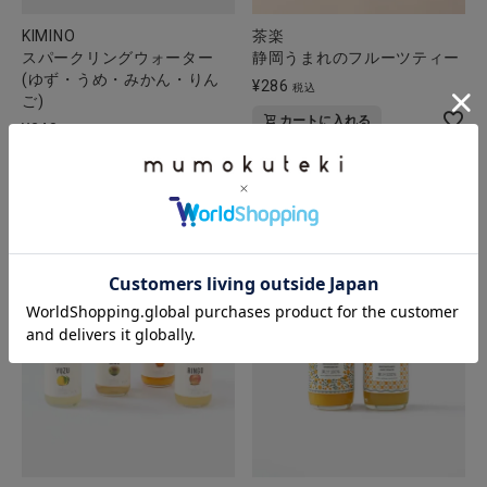
KIMINO
茶楽
スパークリングウォーター
静岡うまれのフルーツティー
(ゆず・うめ・みかん・りん
¥
286
税込
ご)
カートに入れる
¥
248
税込
カートに入れる