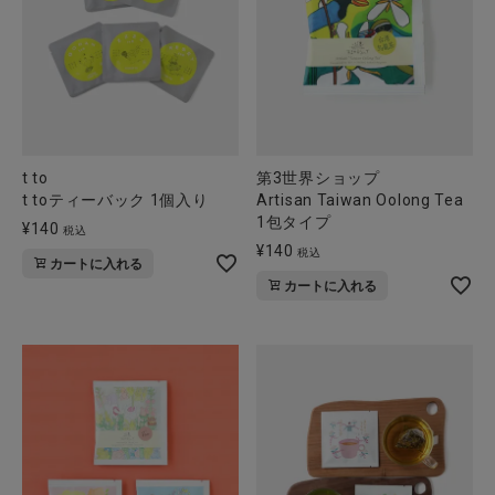
全ての商品
CONTENTS
特集
ご利用ガイド
t to
第3世界ショップ
t toティーバック 1個入り
Artisan Taiwan Oolong Tea
お問い合わせ
1包タイプ
¥
140
税込
ショップリスト
¥
140
税込
カートに入れる
カートに入れる