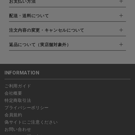
お支払い方法
下記お支払い方法よりお選びいただけます。
配送・送料について
・クレジットカード（VISA,mastercard,JCB,AMERICAN
EXPRESS,Diners Club）
配達業者：日本郵便
注文内容の変更・キャンセルについて
・amazonペイメント
ゆうパック：800円
・楽天ペイ
ご注文日当日から翌日のAM9:00までにご連絡頂いた場合はキャ
返品について（実店舗対象外）
北海道：1,400円
・PayPay
ンセルは可能です。
沖縄：1,400円
・NP後払い
ご注文商品の一部キャンセルは出来ませんので、ご注文を全てキ
返品期限：商品到着後7営業日以内（土日祝を除く）に連絡・ご
ゆうパケット全国一律：360円
ャンセルしていただいた後、ご希望の商品のみ再度ご注文お願い
返送いただいた場合のみ対応させていただきます。
INFORMATION
します。
こちら
よりご依頼ください。
予約商品など一部キャンセルが出来ない場合がございます。あら
ご利用ガイド
かじめご了承ください。
会社概要
特定商取引法
プライバシーポリシー
会員規約
偽サイトにご注意ください
お問い合わせ