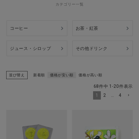
カテゴリー一覧
CATEGORY
コーヒー
お茶・紅茶
ナチュラル服
ジュース・シロップ
その他ドリンク
ファッション雑貨
並び替え
新着順
価格が安い順
価格が高い順
生活雑貨
68
件中
1
-
20
件表示
食品
1
2
…
4
ギフト
ブランド