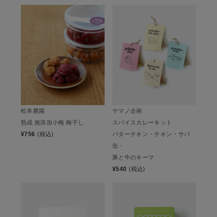
松本農園
ヤマノ企画
熟成 無添加小梅 梅干し
スパイスカレーキット
¥
756
(税込)
バターチキン・チキン・サバ
缶・
豚と牛のキーマ
¥
540
(税込)