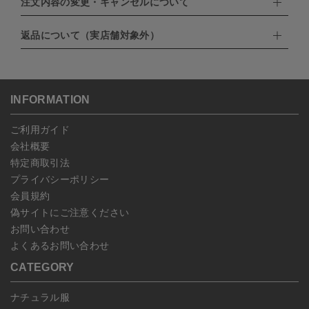
注文内容の変更・キャンセルについて
配達業者：日本郵便
・amazonペイメント
・楽天ペイ
ゆうパック：800円
返品について（実店舗対象外）
・PayPay
北海道：1,400円
ご注文日当日から翌日のAM9:00までにご連絡頂いた場合はキャン
・NP後払い
沖縄：1,400円
セルは可能です。
ゆうパケット全国一律：360円
ご注文商品の一部キャンセルは出来ませんので、ご注文を全てキャ
返品期限：商品到着後7営業日以内（土日祝を除く）に連絡・ご返
ンセルしていただいた後、ご希望の商品のみ再度ご注文お願いしま
送いただいた場合のみ対応させていただきます。
す。
こちら
よりご依頼ください。
INFORMATION
予約商品など一部キャンセルが出来ない場合がございます。あらか
じめご了承ください。
ご利用ガイド
会社概要
特定商取引法
プライバシーポリシー
会員規約
偽サイトにご注意ください
お問い合わせ
よくあるお問い合わせ
CATEGORY
ナチュラル服