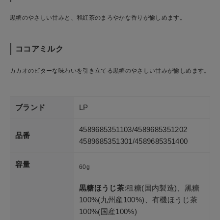
黒糖のやさしい甘みと、和紅茶のまろやかな香りが愉しめます。
ココアミルク
カカオのビターな味わいを引き立てる黒糖のやさしい甘みが愉しめます。
ブランド
LP
4589685351103/4589685351202
品番
4589685351301/4589685351400
容量
60g
黒糖ほうじ茶
:租糖(国内製造)、黑糖
100%(九州産100%)、有機ほうじ茶
100%(国産100%)