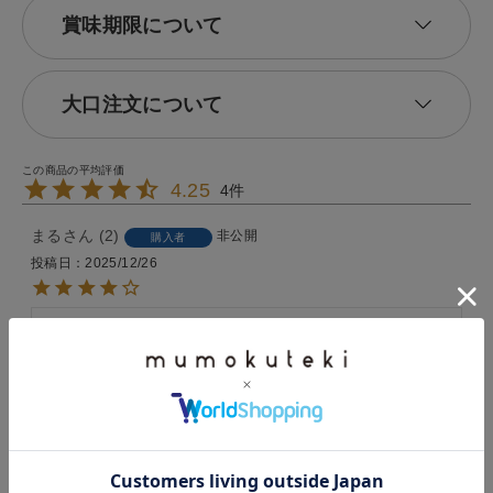
賞味期限について
大口注文について
4.25
4
まる
2
非公開
購入者
投稿日
2025/12/26
甘いの飲みたい時にあると溶かすだけなのですぐつく
てよかったです。黒糖が珍しくて買ってみました
あさたろう
24
女性
購入者
投稿日
2025/11/04