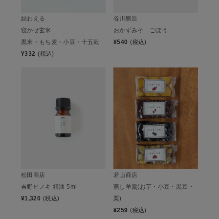
結わえる
谷川醸造
寝かせ玄米
おかずみそ ごぼう
黒米・もち麦・小豆・十五穀
¥
540
(税込)
¥
332
(税込)
松田商店
若山商店
吉野ヒノキ 精油 5ml
蒸し羊羹(お芋・小豆・黒豆・
¥
1,320
(税込)
栗)
¥
259
(税込)