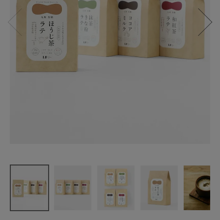
LP
九州産黒糖
ラテシリー
ズ
¥
939
(税込)
CATEGORY
ナチュラル服
ファッション雑貨