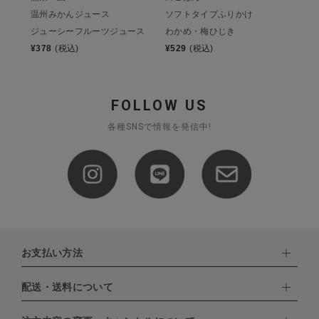
温州みかんジュース
ソフトタイプふりかけ
ジューシーフルーツジュース
わかめ・梅ひじき
¥
378
(税込)
¥
529
(税込)
FOLLOW US
各種SNSで情報を発信中!
お支払い方法
配送・送料について
下記お支払い方法よりお選びいただけます。
・クレジットカード（VISA,mastercard,JCB,AMERICAN
EXPRESS,Diners Club）