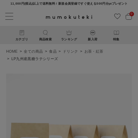
11,000円(税込)以上で送料無料 / 新規会員登録ですぐ使える500円分ptプレゼント
0
カテゴリ
商品検索
ランキング
新入荷
特集
HOME
全ての商品
食品
ドリンク
お茶・紅茶
LP九州産黒糖ラテシリーズ
ACCOUNT MENU
ようこそ ゲスト 様
ログイン
新規会員登録