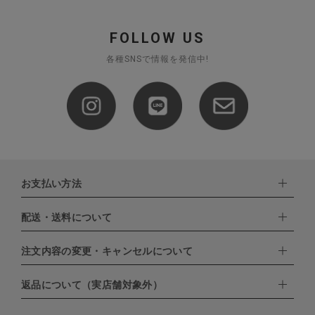
FOLLOW US
各種SNSで情報を発信中!
お支払い方法
配送・送料について
下記お支払い方法よりお選びいただけます。
・クレジットカード（VISA,mastercard,JCB,AMERICAN
EXPRESS,Diners Club）
注文内容の変更・キャンセルについて
配達業者：日本郵便
・amazonペイメント
・楽天ペイ
ゆうパック：800円
返品について（実店舗対象外）
・PayPay
北海道：1,400円
ご注文日当日から翌日のAM9:00までにご連絡頂いた場合はキャン
・NP後払い
沖縄：1,400円
セルは可能です。