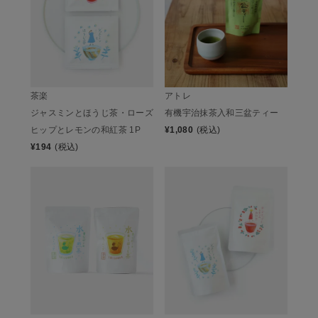
茶楽
アトレ
ジャスミンとほうじ茶・ローズ
有機宇治抹茶入和三盆ティー
ヒップとレモンの和紅茶 1P
¥
1,080
(税込)
¥
194
(税込)