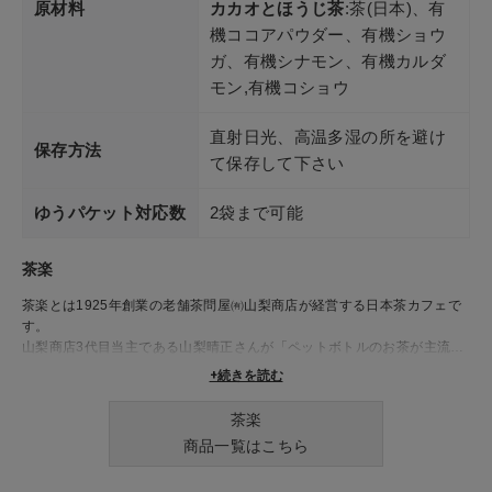
原材料
カカオとほうじ茶
:茶(日本)、有
機ココアパウダー、有機ショウ
ガ、有機シナモン、有機カルダ
モン,有機コショウ
直射日光、高温多湿の所を避け
保存方法
て保存して下さい
ゆうパケット対応数
2袋まで可能
茶楽
茶楽とは1925年創業の老舗茶問屋㈲山梨商店が経営する日本茶カフェで
す。
山梨商店3代目当主である山梨晴正さんが「ペットボトルのお茶が主流に
なりつつあるなか、急須で淹れるお茶の美味しさを若い世代にも知ってほ
+続きを読む
しい」という想いをもと2005年に開業しました。
茶楽
商品一覧はこちら