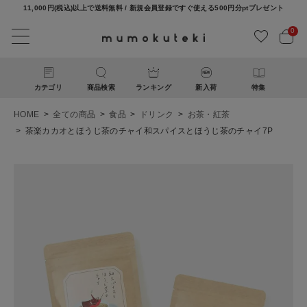
11,000円(税込)以上で送料無料 / 新規会員登録ですぐ使える500円分ptプレゼント
0
カテゴリ
商品検索
ランキング
新入荷
特集
HOME
全ての商品
食品
ドリンク
お茶・紅茶
茶楽カカオとほうじ茶のチャイ和スパイスとほうじ茶のチャイ7P
ACCOUNT MENU
ようこそ ゲスト 様
ログイン
新規会員登録