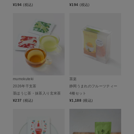
¥
194
(税込)
¥
194
(税込)
mumokuteki
茶楽
2026年干支茶
静岡うまれのフルーツティー
茎ほうじ茶・抹茶入り玄米茶
4種セット
¥
237
(税込)
¥
1,188
(税込)