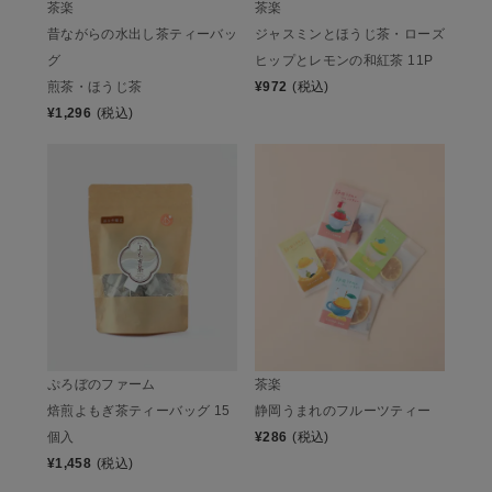
茶楽
茶楽
昔ながらの水出し茶ティーバッ
ジャスミンとほうじ茶・ローズ
グ
ヒップとレモンの和紅茶 11P
煎茶・ほうじ茶
¥
972
(税込)
¥
1,296
(税込)
ぷろぼのファーム
茶楽
焙煎よもぎ茶ティーバッグ 15
静岡うまれのフルーツティー
個入
¥
286
(税込)
¥
1,458
(税込)