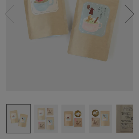
茶楽
カカオとほ
うじ茶のチ
ャイ
和スパイス
とほうじ茶
のチャイ
7P
¥
680
(税込)
CATEGORY
ナチュラル服