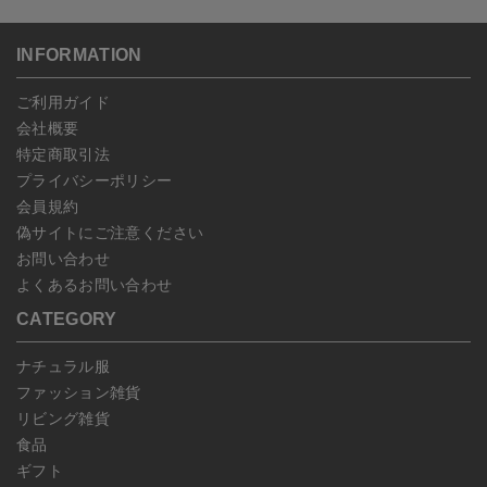
ゆうパケット全国一律：360円
ご注文商品の一部キャンセルは出来ませんので、ご注文を全てキャ
返品期限：商品到着後7営業日以内（土日祝を除く）に連絡・ご返
ンセルしていただいた後、ご希望の商品のみ再度ご注文お願いしま
送いただいた場合のみ対応させていただきます。
す。
こちら
よりご依頼ください。
INFORMATION
予約商品など一部キャンセルが出来ない場合がございます。あらか
じめご了承ください。
ご利用ガイド
会社概要
特定商取引法
プライバシーポリシー
会員規約
偽サイトにご注意ください
お問い合わせ
よくあるお問い合わせ
CATEGORY
ナチュラル服
ファッション雑貨
リビング雑貨
食品
ギフト