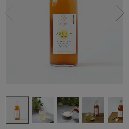
農悠舎王隠
堂
梅農家がつ
くった
プラムハニ
ー(希釈用)
¥
1,242
(税込)
CATEGORY
ナチュラル服