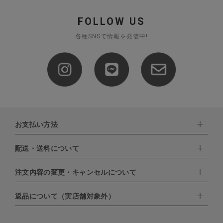
FOLLOW US
各種SNSで情報を発信中!
お支払い方法
配送・送料について
下記お支払い方法よりお選びいただけます。
・クレジットカード（VISA,mastercard,JCB,AMERICAN
EXPRESS,Diners Club）
注文内容の変更・キャンセルについて
配達業者：日本郵便
・amazonペイメント
・楽天ペイ
ゆうパック：800円
返品について（実店舗対象外）
・PayPay
北海道：1,400円
ご注文日当日から翌日のAM9:00までにご連絡頂いた場合はキャン
・NP後払い
沖縄：1,400円
セルは可能です。
ゆうパケット全国一律：360円
ご注文商品の一部キャンセルは出来ませんので、ご注文を全てキャ
返品期限：商品到着後7営業日以内（土日祝を除く）に連絡・ご返