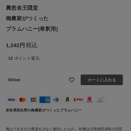
農悠舎王隠堂
ファッション雑貨
梅農家がつくった
生活雑貨
プラムハニー(希釈用)
食品
税込
1,242
ギフト
12
ポイント還元
ブランド
500ml
カートに入れる
全ての商品
CONTENTS
奈良県西吉野の梅農家がつくったプラムハニー
特集
ご利用ガイド
梅はできるだけ農薬を少なく栽培したもの。 砂糖は児島南西諸島の洗双