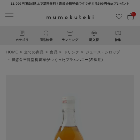
11,000円(税込)以上で送料無料 / 新規会員登録ですぐ使える500円分ptプレゼント
0
カテゴリ
商品検索
ランキング
新入荷
特集
HOME
全ての商品
食品
ドリンク
ジュース・シロップ
農悠舎王隠堂梅農家がつくったプラムハニー(希釈用)
ACCOUNT MENU
ようこそ ゲスト 様
ログイン
新規会員登録