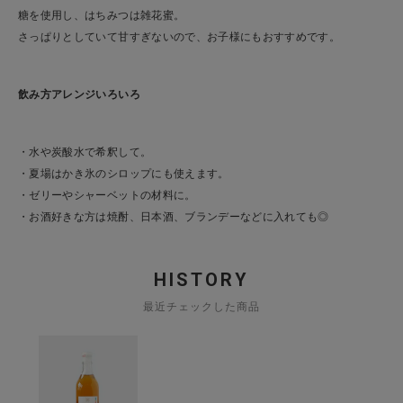
糖を使用し、はちみつは雑花蜜。
お問い合わせ
さっぱりとしていて甘すぎないので、お子様にもおすすめです。
ショップリスト
飲み方アレンジいろいろ
・水や炭酸水で希釈して。
・夏場はかき氷のシロップにも使えます。
・ゼリーやシャーベットの材料に。
・お酒好きな方は焼酎、日本酒、ブランデーなどに入れても◎
HISTORY
最近チェックした商品