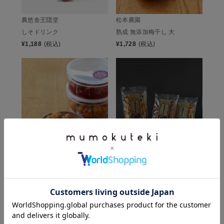
農悠舎王隠堂
松本農園
しそドリンク
熟成 無添加梅干し 大
¥
1,188
(税込)
¥
1,728
(税込)
松本農園
島田屋総本家
熟成 無添加小梅 梅干し
芋けんぴ
¥
756
(税込)
¥
399
(税込)