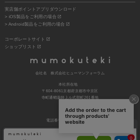
実店舗ポイントアプリダウンロード
> iOS製品をご利用の場合
> Android製品をご利用の場合
コーポレートサイト
ショップリスト
会社名 株式会社ヒューマンフォーラム
本社所在地
〒604-8061京都府京都市中京区
寺町通蛸薬師上ル式部町261番地
MAP
電話番号 070-5504-0806
営業時間 11:00～17:30（土日休業）