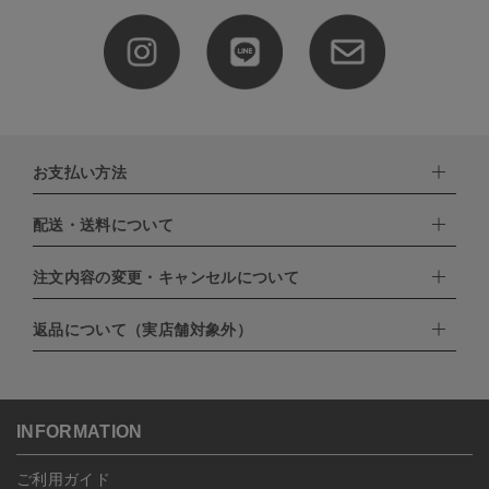
お支払い方法
配送・送料について
下記お支払い方法よりお選びいただけます。
・クレジットカード（VISA,mastercard,JCB,AMERICAN
EXPRESS,Diners Club）
注文内容の変更・キャンセルについて
配達業者：日本郵便
・amazonペイメント
・楽天ペイ
ゆうパック：800円
返品について（実店舗対象外）
・PayPay
北海道：1,400円
ご注文日当日から翌日のAM9:00までにご連絡頂いた場合はキャン
・NP後払い
沖縄：1,400円
セルは可能です。
ゆうパケット全国一律：360円
ご注文商品の一部キャンセルは出来ませんので、ご注文を全てキャ
返品期限：商品到着後7営業日以内（土日祝を除く）に連絡・ご返
ンセルしていただいた後、ご希望の商品のみ再度ご注文お願いしま
送いただいた場合のみ対応させていただきます。
す。
こちら
よりご依頼ください。
INFORMATION
予約商品など一部キャンセルが出来ない場合がございます。あらか
じめご了承ください。
ご利用ガイド