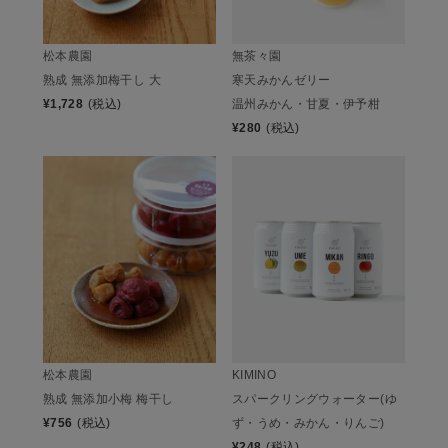
松本農園
無茶々園
熟成 無添加梅干し 大
寒天みかんゼリー
¥
1,728
(税込)
温州みかん・甘夏・伊予柑
¥
280
(税込)
松本農園
KIMINO
熟成 無添加小梅 梅干し
スパークリングウォーター(ゆ
¥
756
(税込)
ず・うめ・みかん・りんご)
¥
248
(税込)