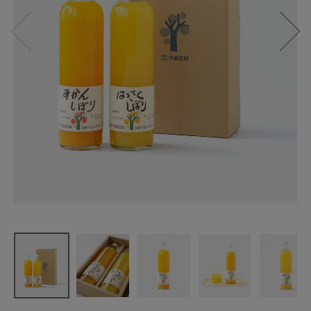
伊藤農園
100%ピュア
ジュースギ
フト(750ml×
2本)
みかん・は
っさく
¥
2,800
(税込)
CATEGORY
ナチュラル服