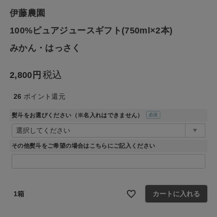
伊藤農園
ファッション雑貨
100%ピュアジュースギフト(750ml×2本)
みかん・はっさく
生活雑貨
税込
2,800
食品
26
ポイント還元
ギフト
熨斗をお選びください（※名入れはできません）
(必
須)
ブランド
その他熨斗をご希望の場合はこちらにご記入ください
全ての商品
CONTENTS
1箱
カートに入れる
特集