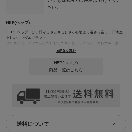
いてある場所での使用は 避けてくだ
さい。
HEP(ヘップ)
HEP（ヘップ）は、懐かしさと今らしさが心地よく混ざり合う、日本生
まれのサンダルブランド。
サンダルは日常にすっとなじむミニマルなデザインと、思わず毎日履きた
くなるような軽やかさが魅力です。クラシカルな雰囲気を残しながら、現
+続きを読む
代のライフスタイルに合わせて進化したHEPのサンダルは、さっと履け
て、しっかりフィットする快適な履き心地。シンプルながらも洗練された
HEP(ヘップ)
フォルムと、選ぶのが楽しくなるような絶妙な色使いが、装いにさりげな
商品一覧はこちら
いアクセントを加えてくれます。肌にやさしい素材感と安定感のあるソー
ルは、室内でも屋外でも使いやすく、季節を問わず活躍してくれる存在。
HEPのサンダルで、日々の足元に“ちょうどいい”リラックス感とセンスを
プラスしてみませんか？
送料について