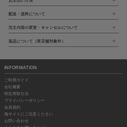
お支払い方法
配送・送料について
下記お支払い方法よりお選びいただけます。
・クレジットカード（VISA,mastercard,JCB,AMERICAN
EXPRESS,Diners Club）
注文内容の変更・キャンセルについて
配達業者：日本郵便
・amazonペイメント
・楽天ペイ
ゆうパック：800円
返品について（実店舗対象外）
・PayPay
北海道：1,400円
ご注文日当日から翌日のAM9:00までにご連絡頂いた場合はキャン
・NP後払い
沖縄：1,400円
セルは可能です。
ゆうパケット全国一律：360円
ご注文商品の一部キャンセルは出来ませんので、ご注文を全てキャ
返品期限：商品到着後7営業日以内（土日祝を除く）に連絡・ご返
ンセルしていただいた後、ご希望の商品のみ再度ご注文お願いしま
送いただいた場合のみ対応させていただきます。
す。
こちら
よりご依頼ください。
INFORMATION
予約商品など一部キャンセルが出来ない場合がございます。あらか
じめご了承ください。
ご利用ガイド
会社概要
特定商取引法
プライバシーポリシー
会員規約
偽サイトにご注意ください
お問い合わせ