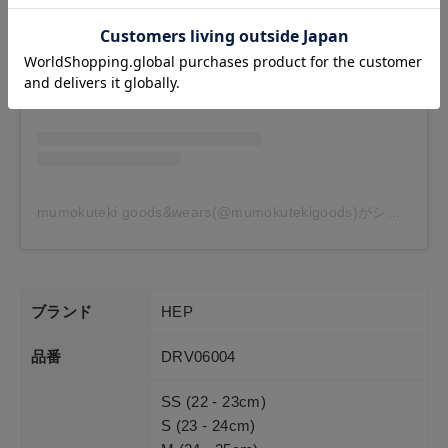
mumokuteki goods&wears(@mumokutekigoods)がシェアした投稿
ブランド
HEP
品番
DRV06004
SS (22 - 23cm)
S (23 - 24cm)