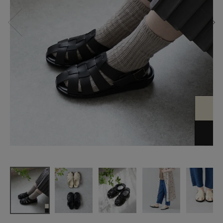
HEP
ヘップサン
ダル DRV
¥
15,400
(税込)
CATEGORY
ナチュラル服
ファッション雑貨