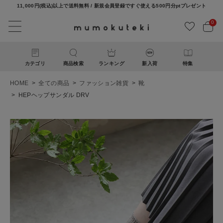
11,000円(税込)以上で送料無料 / 新規会員登録ですぐ使える500円分ptプレゼント
0
カテゴリ
商品検索
ランキング
新入荷
特集
HOME
全ての商品
ファッション雑貨
靴
HEPヘップサンダル DRV
ACCOUNT MENU
ようこそ ゲスト 様
ログイン
新規会員登録