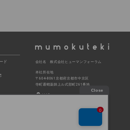
ード
会社名 株式会社ヒューマンフォーラム
本社所在地
〒604-8061京都府京都市中京区
寺町通蛸薬師上ル式部町261番地
MAP
電話番号 070-5504-0806
営業時間 11:00～17:30（土日休業）