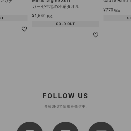
ンカチ
Minus Degree Soft
Gauze Hand 
ガーゼ生地の冷感タオル
¥
770
税込
¥
1,540
税込
UT
S
SOLD OUT
FOLLOW US
各種SNSで情報を発信中!