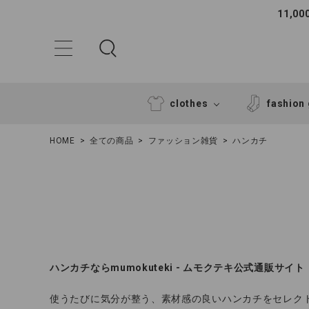
11,
clothes
fashion
HOME
全ての商品
ファッション雑貨
ハンカチ
ACCOUNT MENU
ハンカチならmumokuteki - ムモクテキ公式通販サイト
ようこそ ゲスト 様
使うたびに気分が整う、素材感の良いハンカチをセレク
ログイン
新規会員登録