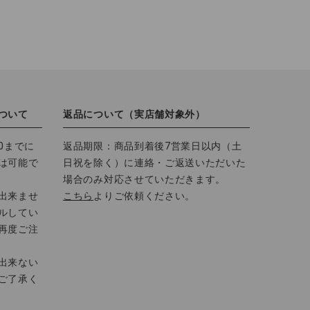
ついて
返品について（実店舗対象外）
0までに
返品期限：商品到着後7営業日以内（土
は可能で
日祝を除く）に連絡・ご返送いただいた
場合のみ対応させていただきます。
出来ませ
こちら
よりご依頼ください。
ルしてい
再度ご注
出来ない
ご了承く