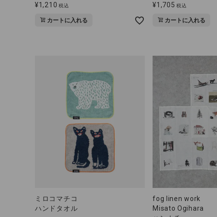
¥
1,210
¥
1,705
税込
税込
カートに入れる
カートに入れる
ミロコマチコ
fog linen work
ハンドタオル
Misato Ogihara