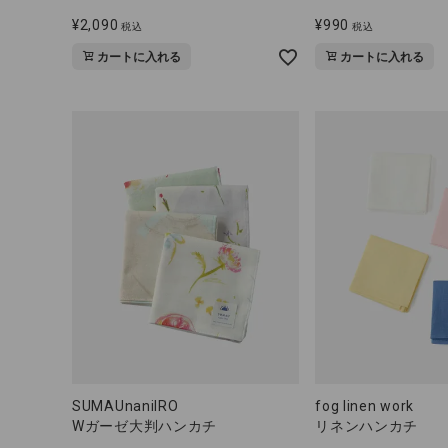
ブランド
¥
2,090
¥
990
税込
税込
全ての商品
カートに入れる
カートに入れる
CONTENTS
特集
ご利用ガイド
お問い合わせ
ショップリスト
SUMAUnaniIRO
fog linen work
Wガーゼ大判ハンカチ
リネンハンカチ