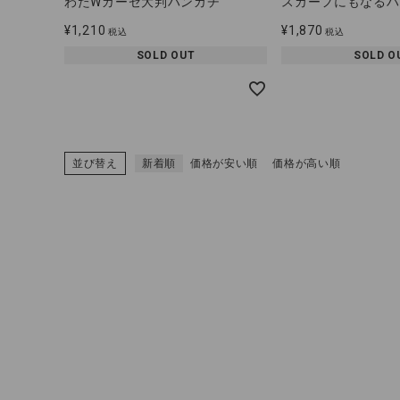
わたWガーゼ大判ハンカチ
スカーフにもなるハ
¥
1,210
¥
1,870
税込
税込
SOLD OUT
SOLD O
並び替え
新着順
価格が安い順
価格が高い順