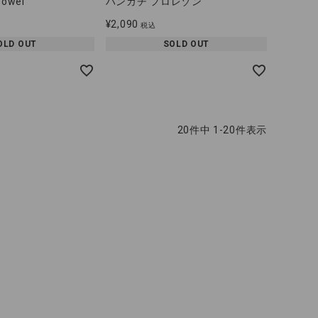
Towel
ハンカチ フロレゾン
¥
2,090
税込
OLD OUT
SOLD OUT
20
件中
1
-
20
件表示