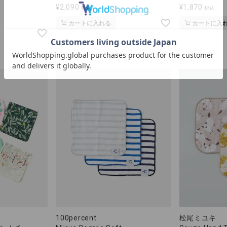
¥
2,090
¥
1,870
税込
税込
カートに入れる
カートに入
100percent
松尾ミユキ