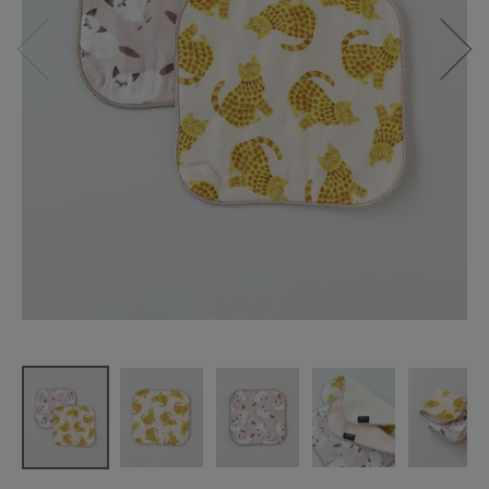
松尾ミユキ
Gauze Hand
Towel
¥
770
(税込)
CATEGORY
ナチュラル服
ファッション雑貨
生活雑貨