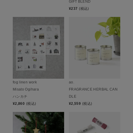
GIFT BLEND
¥
237
(税込)
fog linen work
ao.
Misato Ogihara
FRAGRANCE HERBAL CAN
ハンカチ
DLE
¥
2,860
(税込)
¥
2,559
(税込)