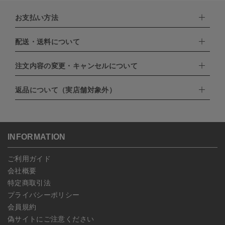
お支払い方法
配送・送料について
下記お支払い方法よりお選びいただけます。
・クレジットカード（VISA,mastercard,JCB,AMERICAN
EXPRESS,Diners Club）
注文内容の変更・キャンセルについて
配達業者：日本郵便
・amazonペイメント
・楽天ペイ
ゆうパック：800円
返品について（実店舗対象外）
・PayPay
北海道：1,400円
ご注文日当日から翌日のAM9:00までにご連絡頂いた場合はキャン
・NP後払い
沖縄：1,400円
セルは可能です。
ゆうパケット全国一律：360円
ご注文商品の一部キャンセルは出来ませんので、ご注文を全てキャ
返品期限：商品到着後7営業日以内（土日祝を除く）に連絡・ご返
ンセルしていただいた後、ご希望の商品のみ再度ご注文お願いしま
送いただいた場合のみ対応させていただきます。
す。
こちら
よりご依頼ください。
INFORMATION
予約商品など一部キャンセルが出来ない場合がございます。あらか
じめご了承ください。
ご利用ガイド
会社概要
特定商取引法
プライバシーポリシー
会員規約
偽サイトにご注意ください