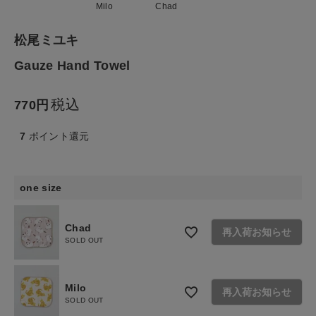
Milo
Chad
食品
松尾ミユキ
Gauze Hand Towel
ギフト
税込
770
ブランド
7
ポイント還元
全ての商品
CONTENTS
one size
特集
Chad
再入荷お知らせ
ご利用ガイド
SOLD OUT
お問い合わせ
Milo
ショップリスト
再入荷お知らせ
SOLD OUT