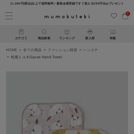
11,000円(税込)以上で送料無料 / 新規会員登録ですぐ使える500円分ptプレゼント
0
カテゴリ
商品検索
ランキング
新入荷
特集
HOME
全ての商品
ファッション雑貨
ハンカチ
松尾ミユキGauze Hand Towel
ACCOUNT MENU
ようこそ ゲスト 様
ログイン
新規会員登録