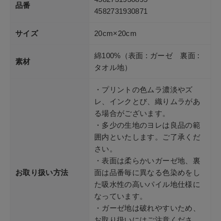
品番
4582731930871
サイズ
20cm×20cm
綿100%（表面 : ガーゼ 裏面 :
素材
タオル地）
・プリントの色ムラ濃淡やズ
レ、インクとび、織りムラがあ
る場合がございます。
・多少の生地のヨレは良品の範
囲内といたします。ご了承くだ
さい。
・表面は柔らかいガーゼ地、裏
お取り扱い方法
面は品番毎に異なる色染めをし
た吸水性の高いパイル地仕様に
なっています。
・ガーゼ地は破れやすいため、
お取り扱いにはご注意くださ