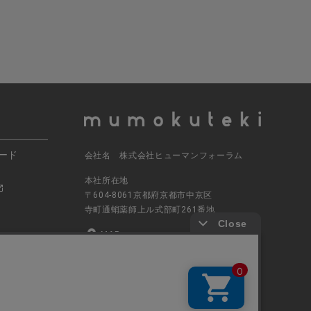
ード
会社名 株式会社ヒューマンフォーラム
本社所在地
〒604-8061京都府京都市中京区
寺町通蛸薬師上ル式部町261番地
MAP
電話番号 070-5504-0806
営業時間 11:00～17:30（土日休業）