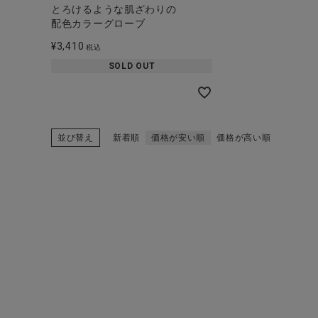
ブランド
とろけるような肌ざわりの
配色カラーグローブ
全ての商品
¥
3,410
税込
SOLD OUT
CONTENTS
特集
ご利用ガイド
並び替え
新着順
価格が安い順
価格が高い順
お問い合わせ
ショップリスト