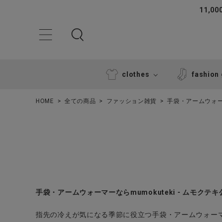
11,
clothes
fashion
HOME
全ての商品
ファッション雑貨
手袋・アームウォ
ACCOUNT MENU
手袋・アームウォーマーならmumokuteki - ムモクテ
ようこそ ゲスト 様
指先の冷えが気になる季節に役立つ手袋・アームウォー
ログイン
新規会員登録