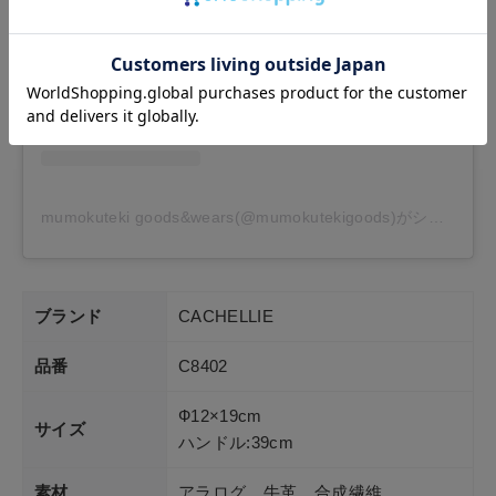
mumokuteki goods&wears(@mumokutekigoods)がシェアした投稿
ブランド
CACHELLIE
品番
C8402
Ф12×19cm
サイズ
ハンドル:39cm
素材
アラログ、牛革、合成繊維