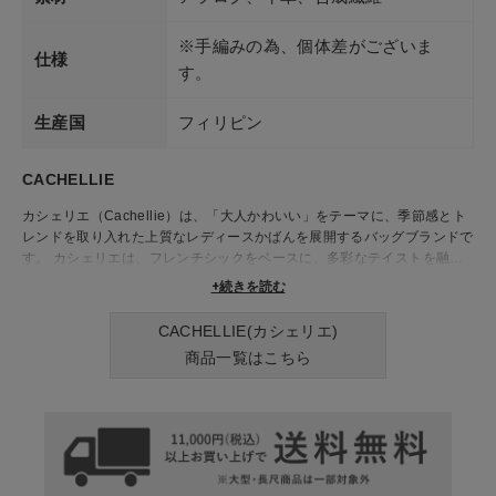
※手編みの為、個体差がございま
仕様
す。
生産国
フィリピン
CACHELLIE
カシェリエ（Cachellie）は、「大人かわいい」をテーマに、季節感とト
レンドを取り入れた上質なレディースかばんを展開するバッグブランドで
す。 カシェリエは、フレンチシックをベースに、多彩なテイストを融合
させたデザインが特徴。 特にナチュラルな雰囲気と機能性を両立したか
+続きを読む
ごバッグは、ブランドを代表する人気アイテムです。 カシェリエのかば
んは、天然素材と本革を巧みに組み合わせており、使い込むほどに味わい
CACHELLIE(カシェリエ)
が増していくのも魅力の一つ。たとえば、「アラログ×レザー トートバッ
商品一覧はこちら
グ」や「アラログ レザー ワンハンドルトート」といったかごバッグシリ
ーズは、夏のスタイリングにぴったりの清涼感と上品さを兼ね備えていま
す。 すべてのかばんは、日常使いにもお出かけにも対応できるように設
計されており、幅広い年齢層の女性に支持されています。デザイン性はも
ちろん、収納力や使いやすさにもこだわっており、「ナチュラルだけど洗
練されたかごバッグが欲しい」という方にぴったりのブランドです。