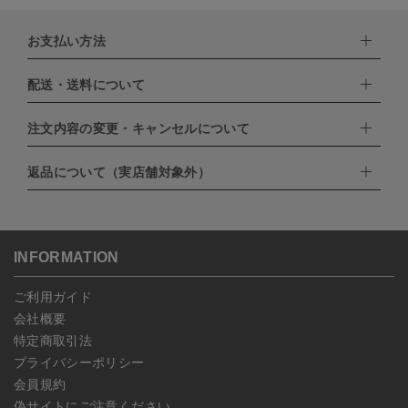
お支払い方法
配送・送料について
下記お支払い方法よりお選びいただけます。
・クレジットカード（VISA,mastercard,JCB,AMERICAN
EXPRESS,Diners Club）
注文内容の変更・キャンセルについて
配達業者：日本郵便
・amazonペイメント
・楽天ペイ
ゆうパック：800円
返品について（実店舗対象外）
・PayPay
北海道：1,400円
ご注文日当日から翌日のAM9:00までにご連絡頂いた場合はキャン
・NP後払い
沖縄：1,400円
セルは可能です。
ゆうパケット全国一律：360円
ご注文商品の一部キャンセルは出来ませんので、ご注文を全てキャ
返品期限：商品到着後7営業日以内（土日祝を除く）に連絡・ご返
ンセルしていただいた後、ご希望の商品のみ再度ご注文お願いしま
送いただいた場合のみ対応させていただきます。
す。
こちら
よりご依頼ください。
INFORMATION
予約商品など一部キャンセルが出来ない場合がございます。あらか
じめご了承ください。
ご利用ガイド
会社概要
特定商取引法
プライバシーポリシー
会員規約
偽サイトにご注意ください