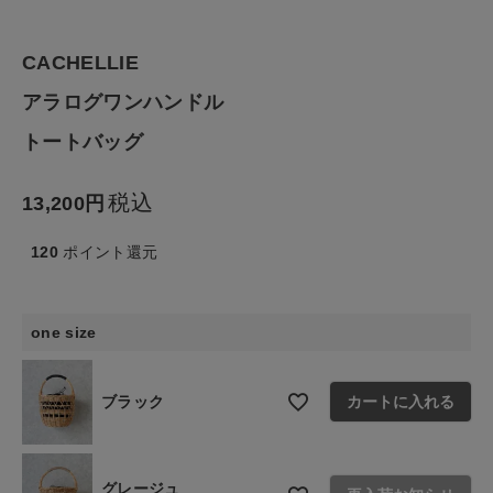
ファッション雑貨
CACHELLIE
生活雑貨
アラログワンハンドル
食品
トートバッグ
ギフト
税込
13,200
ブランド
120
ポイント還元
全ての商品
one size
CONTENTS
ブラック
カートに入れる
特集
ご利用ガイド
グレージュ
お問い合わせ