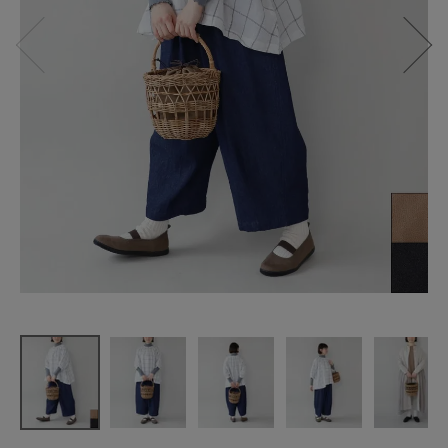
CACHELLIE
アラログワ
ンハンドル
トートバッ
グ
¥
13,200
(税込)
CATEGORY
ナチュラル服