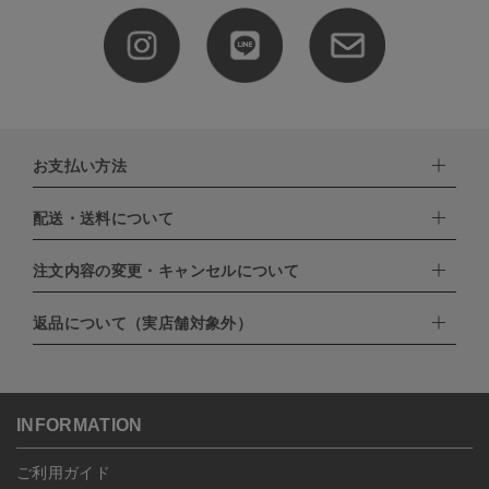
お支払い方法
配送・送料について
下記お支払い方法よりお選びいただけます。
・クレジットカード（VISA,mastercard,JCB,AMERICAN
EXPRESS,Diners Club）
注文内容の変更・キャンセルについて
配達業者：日本郵便
・amazonペイメント
・楽天ペイ
ゆうパック：800円
返品について（実店舗対象外）
・PayPay
北海道：1,400円
ご注文日当日から翌日のAM9:00までにご連絡頂いた場合はキャン
・NP後払い
沖縄：1,400円
セルは可能です。
ゆうパケット全国一律：360円
ご注文商品の一部キャンセルは出来ませんので、ご注文を全てキャ
返品期限：商品到着後7営業日以内（土日祝を除く）に連絡・ご返
ンセルしていただいた後、ご希望の商品のみ再度ご注文お願いしま
送いただいた場合のみ対応させていただきます。
す。
こちら
よりご依頼ください。
INFORMATION
予約商品など一部キャンセルが出来ない場合がございます。あらか
じめご了承ください。
ご利用ガイド