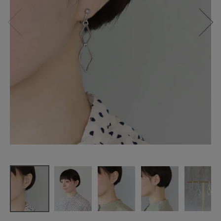
mumokuteki
メタルモチ
ーフ
ピアス/イヤ
リング
¥
1,980
(税込)
CATEGORY
ナチュラル服