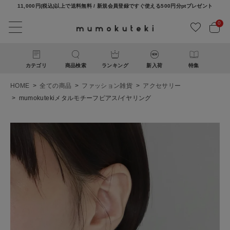
11,000円(税込)以上で送料無料 / 新規会員登録ですぐ使える500円分ptプレゼント
0
カテゴリ
商品検索
ランキング
新入荷
特集
HOME
全ての商品
ファッション雑貨
アクセサリー
mumokutekiメタルモチーフピアス/イヤリング
ACCOUNT MENU
ようこそ ゲスト 様
ログイン
新規会員登録