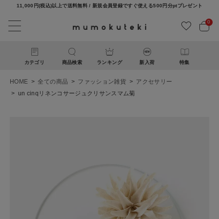
11,000円(税込)以上で送料無料 / 新規会員登録ですぐ使える500円分ptプレゼント
0
カテゴリ
商品検索
ランキング
新入荷
特集
HOME
全ての商品
ファッション雑貨
アクセサリー
un cinqリネンコサージュクリサンスマム菊
ACCOUNT MENU
ようこそ ゲスト 様
ログイン
新規会員登録