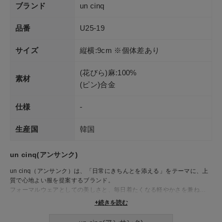
ブランド
un cinq
品番
U25-19
サイズ
縦横:9cm ※個体差あり
(花びら)麻:100%
素材
(ピン)合金
仕様
-
生産国
韓国
un cinq(アンサンク)
un cinq（アンサンク）は、「日常にきちんとを添える」をテーマに、上
質で心地よい服を提案するブランド。
フォーマルウェアとしての美しさと、毎日着たくなる軽やかさを兼ね備え
たデザインの服が魅力です。動きやすくシワになりにくい素材や、ストレ
+続きを読む
スフリーな着心地へのこだわりが、忙しい日々を送る大人の女性にやさし
く寄り添ってくれます。シンプルな中にも品のあるディテールが光る一着