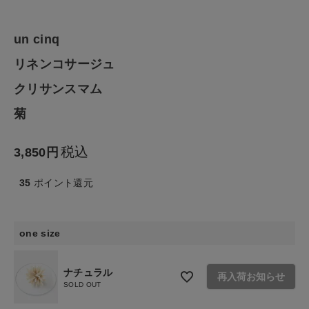
ファッション雑貨
un cinq
生活雑貨
リネンコサージュ
クリサンスマム
食品
菊
ギフト
税込
3,850
ブランド
35
ポイント還元
全ての商品
one size
CONTENTS
特集
ナチュラル
再入荷お知らせ
SOLD OUT
ご利用ガイド