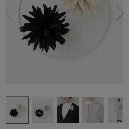
un cinq
リネンコサ
ージュ
クリサンス
マム
菊
¥
3,850
(税込)
CATEGORY
ナチュラル服