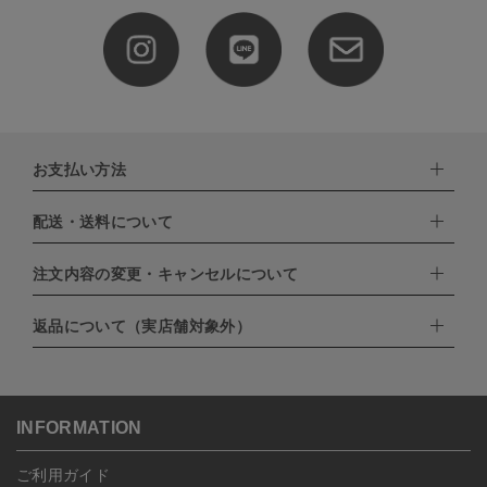
お支払い方法
配送・送料について
下記お支払い方法よりお選びいただけます。
・クレジットカード（VISA,mastercard,JCB,AMERICAN
EXPRESS,Diners Club）
注文内容の変更・キャンセルについて
配達業者：日本郵便
・amazonペイメント
・楽天ペイ
ゆうパック：800円
返品について（実店舗対象外）
・PayPay
北海道：1,400円
ご注文日当日から翌日のAM9:00までにご連絡頂いた場合はキャン
・NP後払い
沖縄：1,400円
セルは可能です。
ゆうパケット全国一律：360円
ご注文商品の一部キャンセルは出来ませんので、ご注文を全てキャ
返品期限：商品到着後7営業日以内（土日祝を除く）に連絡・ご返
ンセルしていただいた後、ご希望の商品のみ再度ご注文お願いしま
送いただいた場合のみ対応させていただきます。
す。
こちら
よりご依頼ください。
INFORMATION
予約商品など一部キャンセルが出来ない場合がございます。あらか
じめご了承ください。
ご利用ガイド