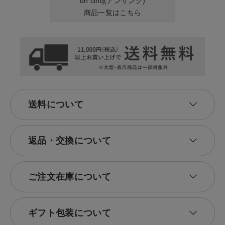
un cinq(アンサンク)
は、オフィススタイルやフォーマルスタイルにぴったり。カジュアルすぎ
商品一覧はこちら
ず、かしこまりすぎない絶妙なバランスで、幅広いシーンにフィットしま
す。アンサンクの服で、あなたらしい凛とした佇まいと心地よさを両立さ
せた装いを楽しんでみませんか？
送料について
返品・交換について
ご注文在庫について
ギフト包装について