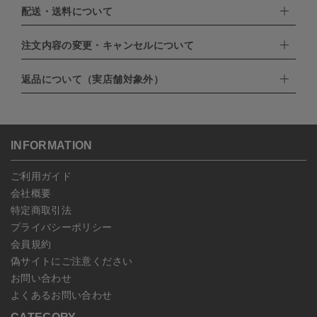
配送・送料について
下記お支払い方法よりお選びいただけます。
・クレジットカード（VISA,mastercard,JCB,AMERICAN
EXPRESS,Diners Club）
注文内容の変更・キャンセルについて
配達業者：日本郵便
・amazonペイメント
・楽天ペイ
ゆうパック：800円
返品について（実店舗対象外）
・PayPay
北海道：1,400円
ご注文日当日から翌日のAM9:00までにご連絡頂いた場合はキャン
・NP後払い
沖縄：1,400円
セルは可能です。
ゆうパケット全国一律：360円
ご注文商品の一部キャンセルは出来ませんので、ご注文を全てキャ
返品期限：商品到着後7営業日以内（土日祝を除く）に連絡・ご返
ンセルしていただいた後、ご希望の商品のみ再度ご注文お願いしま
送いただいた場合のみ対応させていただきます。
す。
こちら
よりご依頼ください。
INFORMATION
予約商品など一部キャンセルが出来ない場合がございます。あらか
じめご了承ください。
ご利用ガイド
会社概要
特定商取引法
プライバシーポリシー
会員規約
偽サイトにご注意ください
お問い合わせ
よくあるお問い合わせ