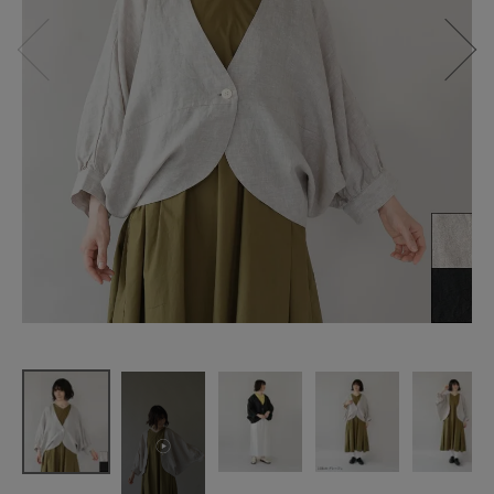
te-to
リネンの
カーブボレ
ロジャケッ
ト
¥
16,390
(税込)
CATEGORY
ナチュラル服