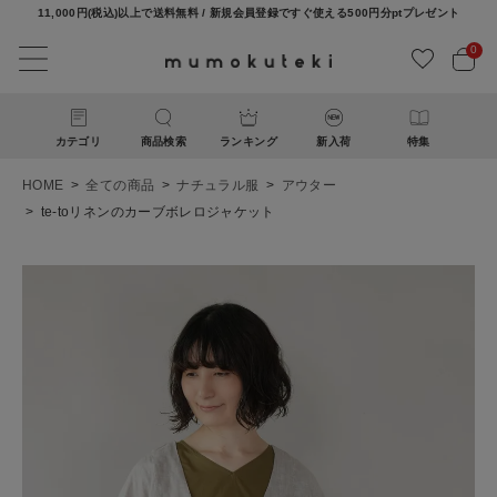
11,000円(税込)以上で送料無料 / 新規会員登録ですぐ使える500円分ptプレゼント
0
カテゴリ
商品検索
ランキング
新入荷
特集
HOME
全ての商品
ナチュラル服
アウター
te-toリネンのカーブボレロジャケット
ACCOUNT MENU
ようこそ ゲスト 様
ログイン
新規会員登録