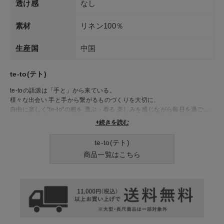
透け感
なし
素材
リネン100％
生産国
中国
te-to(テト)
te-toの語源は「手と」から来ている。
様々な出会い 手と手から繋がるものづくりを大切に、
自由に楽しく"te-to"の服を 選ぶ・着る 楽しみを感じながら毎日を過ごし
てほしい...
+続きを読む
そんな思いを込めて。
te-to(テト)
商品一覧はこちら