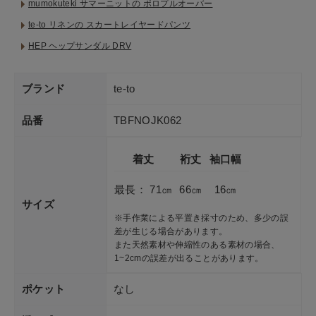
mumokuteki サマーニットの ポロプルオーバー
te-to リネンの スカートレイヤードパンツ
HEP ヘップサンダル DRV
ブランド
te-to
品番
TBFNOJK062
着丈
裄丈
袖口幅
最長： 71㎝
66㎝
16㎝
サイズ
※手作業による平置き採寸のため、多少の誤
差が生じる場合があります。
また天然素材や伸縮性のある素材の場合、
1~2cmの誤差が出ることがあります。
ポケット
なし