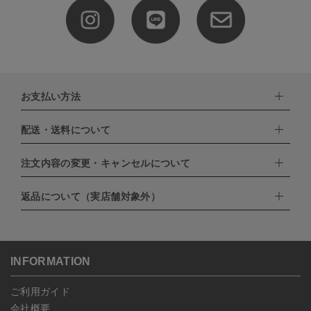
お支払い方法
配送・送料について
下記お支払い方法よりお選びいただけます。
・クレジットカード（VISA,mastercard,JCB,AMERICAN
EXPRESS,Diners Club）
注文内容の変更・キャンセルについて
配達業者：日本郵便
・amazonペイメント
・楽天ペイ
ゆうパック：800円
返品について（実店舗対象外）
・PayPay
北海道：1,400円
ご注文日当日から翌日のAM9:00までにご連絡頂いた場合はキャン
・NP後払い
沖縄：1,400円
セルは可能です。
ゆうパケット全国一律：360円
ご注文商品の一部キャンセルは出来ませんので、ご注文を全てキャ
返品期限：商品到着後7営業日以内（土日祝を除く）に連絡・ご返
ンセルしていただいた後、ご希望の商品のみ再度ご注文お願いしま
送いただいた場合のみ対応させていただきます。
す。
こちら
よりご依頼ください。
INFORMATION
予約商品など一部キャンセルが出来ない場合がございます。あらか
じめご了承ください。
ご利用ガイド
会社概要