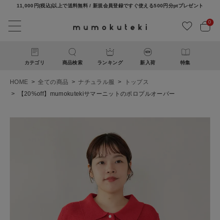
11,000円(税込)以上で送料無料 / 新規会員登録ですぐ使える500円分ptプレゼント
0
カテゴリ
商品検索
ランキング
新入荷
特集
HOME
全ての商品
ナチュラル服
トップス
【20%off】mumokutekiサマーニットのポロプルオーバー
ACCOUNT MENU
ようこそ ゲスト 様
ログイン
新規会員登録