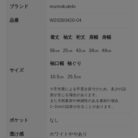
ブランド
mumokuteki
品番
W20260420-04
着丈
袖丈
裄丈
肩幅
身幅
56㎝
25㎝
43㎝
38㎝
48㎝
袖口幅
袖ぐり
サイズ
10.5㎝
25.5㎝
※手作業による平置き採寸のため、多少の誤
差が生じる場合があります。
また天然素材や伸縮性のある素材の場合、
1~2cmの誤差が出ることがあります。
ポケット
なし
透け感
ホワイトややあり