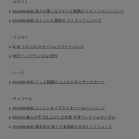
・ホワイト
mumokuteki 長さが選べる 2サイズ展開の リネンコクーンパンツ
mumokuteki キャンバス素材の ストラップシューズ
・イエロー
te-to リネンの スカートレイヤードパンツ
HEP ヘップサンダル DRV
・レッド
mumokuteki ドット刺繍の ふんわりギャザースカート
・チャコール
mumokuteki コットンタイプライター バルーンパンツ
Recipe 職人の手で仕上げた日本製 牛革ワンマイルサンダル
mumokuteki 撥水加工 軽くて多収納な 8ポケットリュック