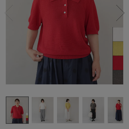
【20%off】
mumokuteki
サマーニッ
トの
ポロプルオ
ーバー
¥
4,400
(税込)
CATEGORY
ナチュラル服