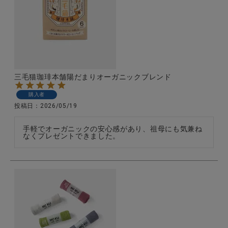
CATEGORY
ナチュラル服
三毛猫珈琲本舗陽だまりオーガニックブレンド
購入者
ファッション雑貨
投稿日
2026/05/19
生活雑貨
手軽でオーガニックの安心感があり、祖母にも気兼ね
なくプレゼントできました。
食品
ギフト
ブランド