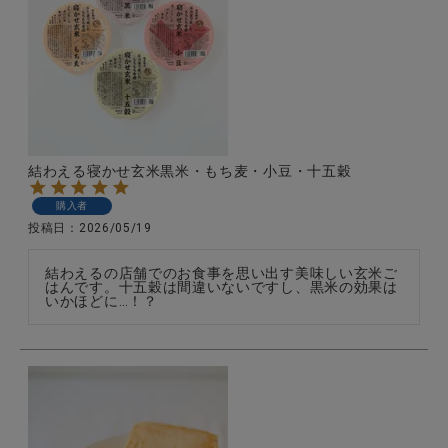
結わえる寝かせ玄米黒米・もち麦・小豆・十五穀
購入者
投稿日
2026/05/19
結わえるの店舗でのお食事を思い出す美味しい玄米ご
はんです。十五穀は間違いないですし、黒米の効果は
いかほどに…！？