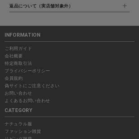
ゆうパック：800円
・楽天ペイ
ご注文日当日から翌日のAM9:00までにご連絡頂いた場合はキャ
返品について（実店舗対象外）
北海道：1,400円
・PayPay
ンセルは可能です。
沖縄：1,400円
・NP後払い
ご注文商品の一部キャンセルは出来ませんので、ご注文を全てキ
返品期限：商品到着後7営業日以内（土日祝を除く）に連絡・ご
ゆうパケット全国一律：360円
ャンセルしていただいた後、ご希望の商品のみ再度ご注文お願い
返送いただいた場合のみ対応させていただきます。
INFORMATION
します。
こちら
よりご依頼ください。
予約商品など一部キャンセルが出来ない場合がございます。あら
ご利用ガイド
かじめご了承ください。
会社概要
特定商取引法
プライバシーポリシー
会員規約
偽サイトにご注意ください
お問い合わせ
よくあるお問い合わせ
CATEGORY
ナチュラル服
ファッション雑貨
リビング雑貨