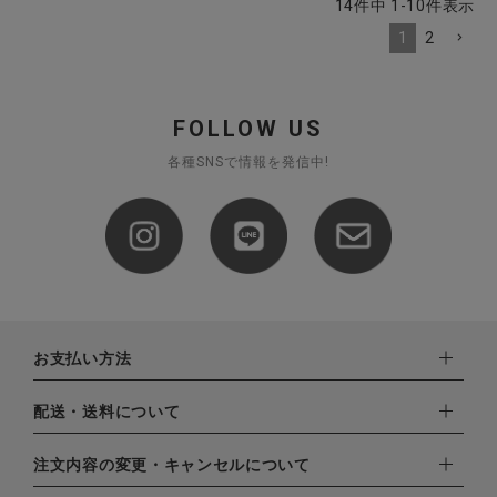
14
件中
1
-
10
件表示
1
2
FOLLOW US
各種SNSで情報を発信中!
お支払い方法
下記お支払い方法よりお選びいただけます。
配送・送料について
・クレジットカード（VISA,mastercard,JCB,AMERICAN
EXPRESS,Diners Club）
配達業者：日本郵便
注文内容の変更・キャンセルについて
・amazonペイメント