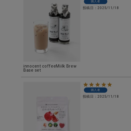
購入者
投稿日
2025/11/18
CATEGORY
ナチュラル服
innocent coffeeMiilk Brew
ファッション雑貨
Base set
生活雑貨
購入者
投稿日
2025/11/18
食品
ギフト