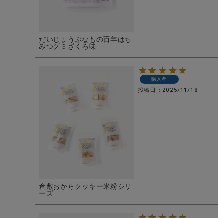
ブランド
全ての商品
だいじょうぶなもの百年はち
みつグミざくろ味
CONTENTS
特集
購入者
ご利用ガイド
投稿日
2025/11/18
お問い合わせ
ショップリスト
倉敷おからクッキー米粉シリ
ーズ