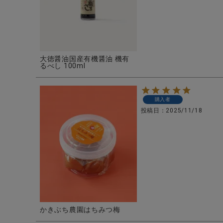
大徳醤油国産有機醤油 機有
るべし 100ml
購入者
投稿日
2025/11/18
かきぶち農園はちみつ梅