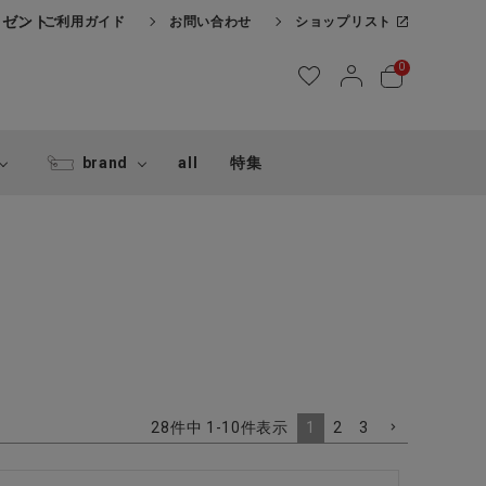
レゼント
ご利用ガイド
お問い合わせ
ショップリスト
0
brand
all
特集
1
2
3
28
件中
1
-
10
件表示