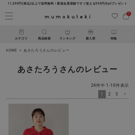
11,000円(税込)以上で送料無料 / 新規会員登録ですぐ使える500円分ptプレゼント
0
カテゴリ
商品検索
ランキング
新入荷
特集
HOME
あさたろうさんのレビュー
あさたろうさんのレビュー
24
件中
1
-
10
件表示
1
2
3
ACCOUNT MENU
ようこそ ゲスト 様
ログイン
新規会員登録