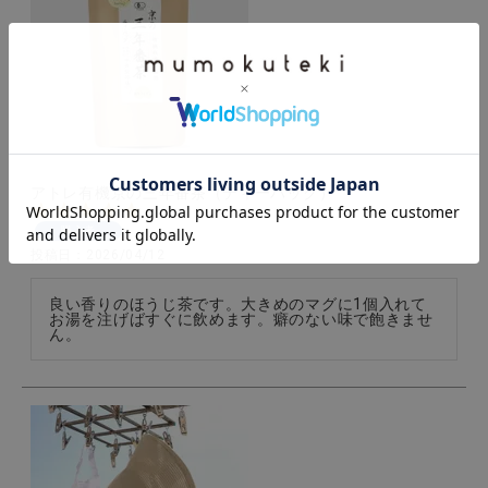
アトレ有機京の三年番茶（ティーバック）
購入者
投稿日
2026/04/12
良い香りのほうじ茶です。大きめのマグに1個入れて
お湯を注げばすぐに飲めます。癖のない味で飽きませ
ん。