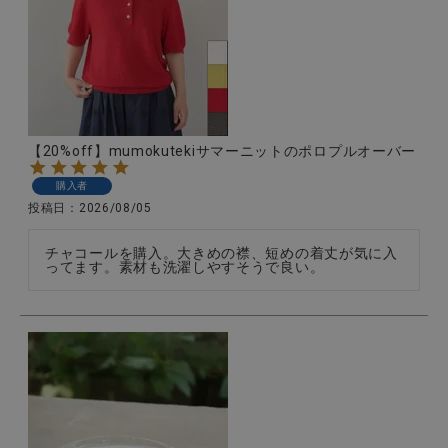
CATEGORY
ナチュラル服
【20%off】mumokutekiサマーニットのポロプルオーバー
購入者
ファッション雑貨
投稿日
2026/08/05
生活雑貨
チャコールを購入。大きめの襟、短めの着丈が気に入
ってます。素材も洗濯しやすそうで良い。
食品
ギフト
ブランド