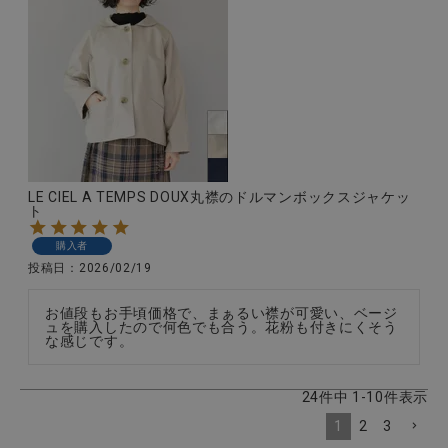
LE CIEL A TEMPS DOUX丸襟のドルマンボックスジャケッ
ト
購入者
投稿日
2026/02/19
お値段もお手頃価格で、まぁるい襟が可愛い、ベージ
ュを購入したので何色でも合う。花粉も付きにくそう
な感じです。
24
件中
1
-
10
件表示
1
2
3