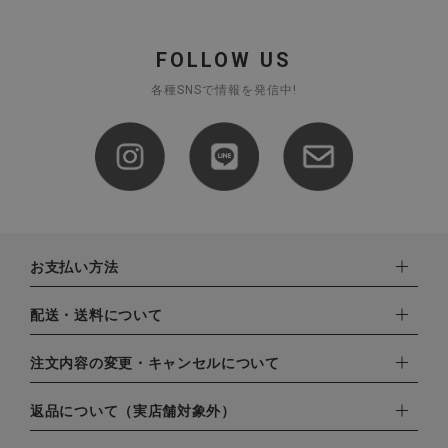
FOLLOW US
各種SNSで情報を発信中!
お支払い方法
下記お支払い方法よりお選びいただけます。
配送・送料について
・クレジットカード（VISA,mastercard,JCB,AMERICAN
EXPRESS,Diners Club）
配達業者：日本郵便
注文内容の変更・キャンセルについて
・amazonペイメント
ゆうパック：800円
・楽天ペイ
ご注文日当日から翌日のAM9:00までにご連絡頂いた場合はキャ
返品について（実店舗対象外）
北海道：1,400円
・PayPay
ンセルは可能です。
沖縄：1,400円