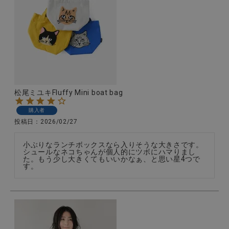
松尾ミユキFluffy Mini boat bag
購入者
投稿日
2026/02/27
小ぶりなランチボックスなら入りそうな大きさです。
シュールなネコちゃんが個人的にツボにハマりまし
た。もう少し大きくてもいいかなぁ、と思い星4つで
す。