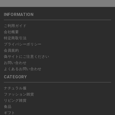
・NP後払い
ご注文商品の一部キャンセルは出来ませんので、ご注文を全てキ
返品期限：商品到着後7営業日以内（土日祝を除く）に連絡・ご
ゆうパケット全国一律：360円
ャンセルしていただいた後、ご希望の商品のみ再度ご注文お願い
返送いただいた場合のみ対応させていただきます。
INFORMATION
します。
こちら
よりご依頼ください。
予約商品など一部キャンセルが出来ない場合がございます。あら
ご利用ガイド
かじめご了承ください。
会社概要
特定商取引法
プライバシーポリシー
会員規約
偽サイトにご注意ください
お問い合わせ
よくあるお問い合わせ
CATEGORY
ナチュラル服
ファッション雑貨
リビング雑貨
食品
ギフト