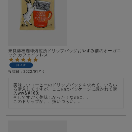
全ての商品
CONTENTS
特集
ご利用ガイド
奈良藤枝珈琲焙煎所ドリップバッグおやすみ前のオーガニ
お問い合わせ
ック カフェインレス
ショップリスト
購入者
投稿日
2022/01/16
美味しいコーヒーのドリップパックを求めて、いろい
ろ購入してますが、ここのはパッケージに惹かれて購
入ww&#160;

そしてすごく美味しかった！なのに、、

このドリップが、、扱いづらい。。