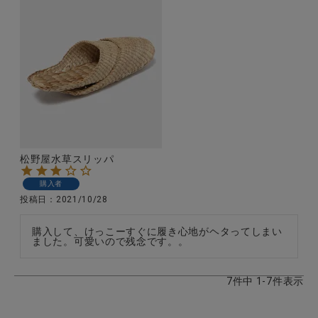
松野屋水草スリッパ
購入者
投稿日
2021/10/28
購入して、けっこーすぐに履き心地がヘタってしまい
ました。可愛いので残念です。。
7
件中
1
-
7
件表示