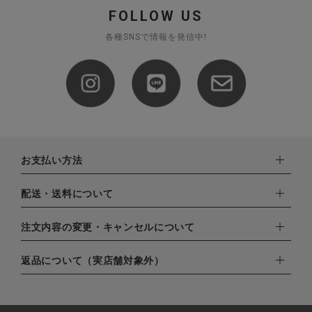
FOLLOW US
各種SNSで情報を発信中!
お支払い方法
下記お支払い方法よりお選びいただけます。
配送・送料について
・クレジットカード（VISA,mastercard,JCB,AMERICAN
EXPRESS,Diners Club）
配達業者：日本郵便
注文内容の変更・キャンセルについて
・amazonペイメント
ゆうパック：800円
・楽天ペイ
ご注文日当日から翌日のAM9:00までにご連絡頂いた場合はキャ
返品について（実店舗対象外）
北海道：1,400円
・PayPay
ンセルは可能です。
沖縄：1,400円
・NP後払い
ご注文商品の一部キャンセルは出来ませんので、ご注文を全てキ
返品期限：商品到着後7営業日以内（土日祝を除く）に連絡・ご
ゆうパケット全国一律：360円
ャンセルしていただいた後、ご希望の商品のみ再度ご注文お願い
返送いただいた場合のみ対応させていただきます。