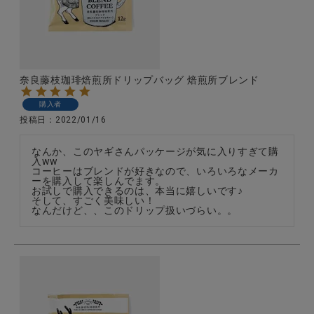
CATEGORY
奈良藤枝珈琲焙煎所ドリップバッグ 焙煎所ブレンド
ナチュラル服
購入者
投稿日
2022/01/16
ファッション雑貨
なんか、このヤギさんパッケージが気に入りすぎて購
入ww

コーヒーはブレンドが好きなので、いろいろなメーカ
生活雑貨
ーを購入して楽しんでます。

お試しで購入できるのは、本当に嬉しいです♪

そして、すごく美味しい！

なんだけど、、このドリップ扱いづらい。。
食品
ギフト
ブランド