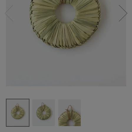
松野屋
イナワラ鍋
敷き 小
¥
1,320
(税込)
CATEGORY
ナチュラル服
ファッション雑貨