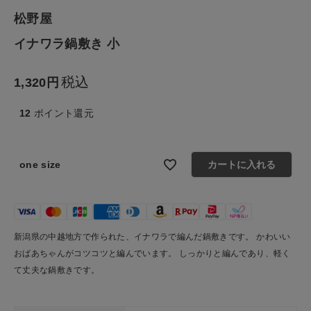
生活雑貨
松野屋
イナワラ鍋敷き 小
食品
税込
1,320
ギフト
12
ポイント還元
ブランド
全ての商品
one size
カートに入れる
CONTENTS
特集
新潟県の中越地方で作られた、イナワラで編んだ鍋敷きです。 かわいい
ご利用ガイド
おばあちゃんがコツコツと編んでいます。 しっかりと編んであり、軽く
て丈夫な鍋敷きです。
お問い合わせ
ショップリスト