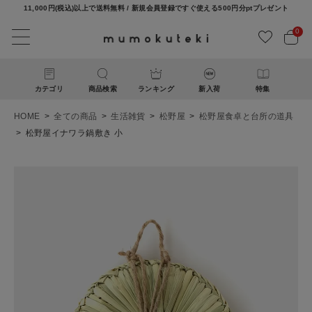
11,000円(税込)以上で送料無料 / 新規会員登録ですぐ使える500円分ptプレゼント
0
カテゴリ
商品検索
ランキング
新入荷
特集
HOME
全ての商品
生活雑貨
松野屋
松野屋食卓と台所の道具
松野屋イナワラ鍋敷き 小
ACCOUNT MENU
ようこそ ゲスト 様
ログイン
新規会員登録