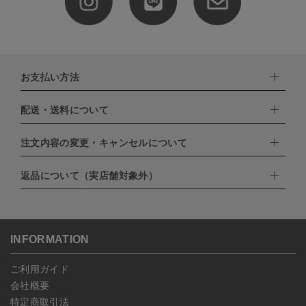
お支払い方法
配送・送料について
下記お支払い方法よりお選びいただけます。
・クレジットカード（VISA,mastercard,JCB,AMERICAN
EXPRESS,Diners Club）
注文内容の変更・キャンセルについて
配達業者：日本郵便
・amazonペイメント
・楽天ペイ
ゆうパック：800円
返品について（実店舗対象外）
・PayPay
北海道：1,400円
ご注文日当日から翌日のAM9:00までにご連絡頂いた場合はキャン
・NP後払い
沖縄：1,400円
セルは可能です。
ゆうパケット全国一律：360円
ご注文商品の一部キャンセルは出来ませんので、ご注文を全てキャ
返品期限：商品到着後7営業日以内（土日祝を除く）に連絡・ご返
ンセルしていただいた後、ご希望の商品のみ再度ご注文お願いしま
送いただいた場合のみ対応させていただきます。
す。
こちら
よりご依頼ください。
INFORMATION
予約商品など一部キャンセルが出来ない場合がございます。あらか
じめご了承ください。
ご利用ガイド
会社概要
特定商取引法