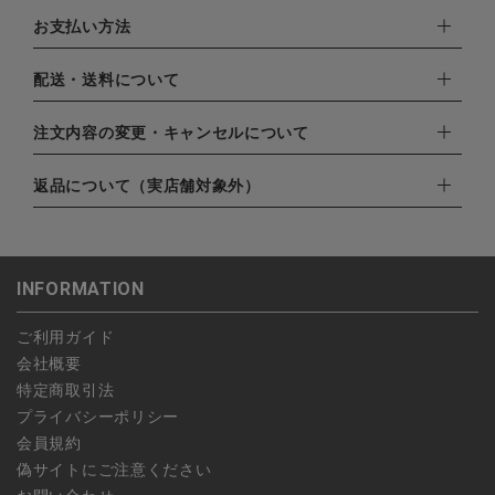
お支払い方法
下記お支払い方法よりお選びいただけます。
配送・送料について
・クレジットカード（VISA,mastercard,JCB,AMERICAN
EXPRESS,Diners Club）
配達業者：日本郵便
注文内容の変更・キャンセルについて
・amazonペイメント
ゆうパック：800円
・楽天ペイ
ご注文日当日から翌日のAM9:00までにご連絡頂いた場合はキャ
返品について（実店舗対象外）
北海道：1,400円
・PayPay
ンセルは可能です。
沖縄：1,400円
・NP後払い
ご注文商品の一部キャンセルは出来ませんので、ご注文を全てキ
返品期限：商品到着後7営業日以内（土日祝を除く）に連絡・ご
ゆうパケット全国一律：360円
ャンセルしていただいた後、ご希望の商品のみ再度ご注文お願い
返送いただいた場合のみ対応させていただきます。
INFORMATION
します。
こちら
よりご依頼ください。
予約商品など一部キャンセルが出来ない場合がございます。あら
ご利用ガイド
かじめご了承ください。
会社概要
特定商取引法
プライバシーポリシー
会員規約
偽サイトにご注意ください