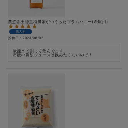
農悠舎王隠堂梅農家がつくったプラムハニー(希釈用)
購入者
投稿日
2023/08/02
炭酸水で割って飲んでます。

市販の炭酸ジュースは飲みたくないので！