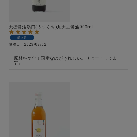
全ての商品
CONTENTS
大徳醤油淡口(うすくち)丸大豆醤油900ml
特集
購入者
ご利用ガイド
投稿日
2023/08/02
お問い合わせ
原材料が全て国産なのがうれしい。リピートしてま
す。
ショップリスト