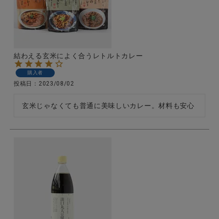
CATEGORY
結わえる玄米によく合うレトルトカレー
ナチュラル服
購入者
投稿日
2023/08/02
ファッション雑貨
玄米じゃなくても普通に美味しいカレー。材料も安心
生活雑貨
食品
ギフト
ブランド