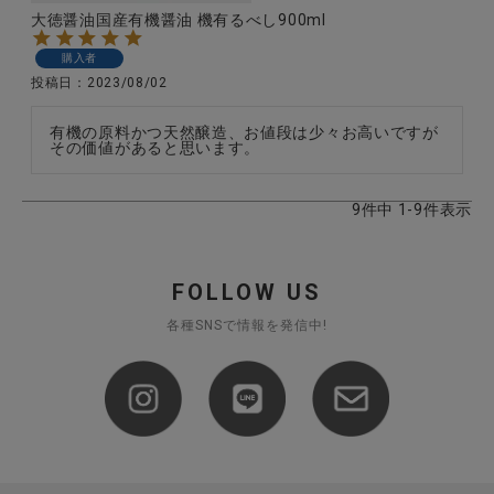
大徳醤油国産有機醤油 機有るべし900ml
購入者
投稿日
2023/08/02
有機の原料かつ天然醸造、お値段は少々お高いですが
その価値があると思います。
9
件中
1
-
9
件表示
FOLLOW US
各種SNSで情報を発信中!