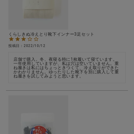
CATEGORY
くらしきぬ冷えとり靴下インナー3足セット
ナチュラル服
投稿日
2022/10/12
ファッション雑貨
店舗で購入。冬、夜寝る時に1枚履いて寝ています。
一年使用していますが、私は穴は空いていません。重
ね履きは私にはちょっときつくて、冷え取りができた
かわかりません。ゆったりした靴下を別に購入して重
生活雑貨
ね履きを試してみようと思います。
食品
ギフト
ブランド