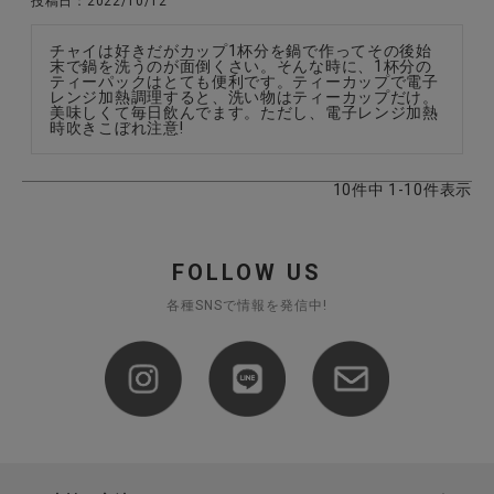
投稿日
2022/10/12
チャイは好きだがカップ1杯分を鍋で作ってその後始
末で鍋を洗うのが面倒くさい。そんな時に、1杯分の
ティーパックはとても便利です。ティーカップで電子
レンジ加熱調理すると、洗い物はティーカップだけ。
美味しくて毎日飲んでます。ただし、電子レンジ加熱
時吹きこぼれ注意!
10
件中
1
-
10
件表示
FOLLOW US
各種SNSで情報を発信中!