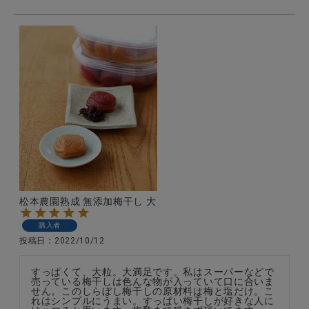
松本農園熟成 無添加梅干し 大
購入者
投稿日
2022/10/12
すっぱくて、大粒。大満足です。私はスーパーなどで
売っている梅干しは色んな物が入っていて口に合いま
せん。このしらぼし梅干しの原材料は梅と塩だけ。こ
れはシンプルにうまい。すっぱい梅干しが好きな人に