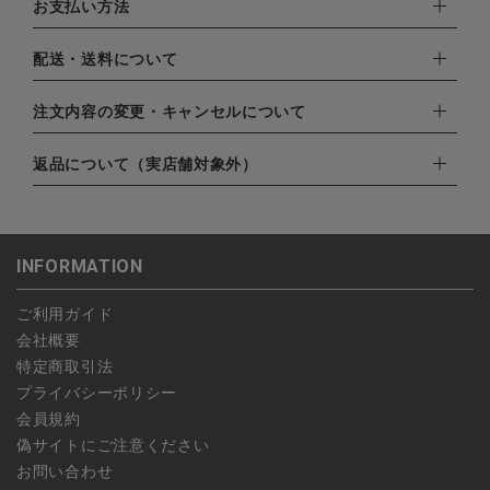
お支払い方法
下記お支払い方法よりお選びいただけます。
配送・送料について
・クレジットカード（VISA,mastercard,JCB,AMERICAN
EXPRESS,Diners Club）
配達業者：日本郵便
注文内容の変更・キャンセルについて
・amazonペイメント
ゆうパック：800円
・楽天ペイ
ご注文日当日から翌日のAM9:00までにご連絡頂いた場合はキャ
返品について（実店舗対象外）
北海道：1,400円
・PayPay
ンセルは可能です。
沖縄：1,400円
・NP後払い
ご注文商品の一部キャンセルは出来ませんので、ご注文を全てキ
返品期限：商品到着後7営業日以内（土日祝を除く）に連絡・ご
ゆうパケット全国一律：360円
ャンセルしていただいた後、ご希望の商品のみ再度ご注文お願い
返送いただいた場合のみ対応させていただきます。
INFORMATION
します。
こちら
よりご依頼ください。
予約商品など一部キャンセルが出来ない場合がございます。あら
ご利用ガイド
かじめご了承ください。
会社概要
特定商取引法
プライバシーポリシー
会員規約
偽サイトにご注意ください
お問い合わせ