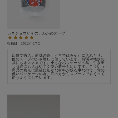
全ての商品
CONTENTS
特集
カネジョウいその、わかめスープ
ご利用ガイド
投稿日
2022/10/12
お問い合わせ
店舗で購入。薄味の為、うちではみそ汁に入れたり、
ショップリスト
他のスープのかさ増しに使っています。お粥や雑炊の
具にもオススメです。小さなパッケージの為、引き出
し収納にも入れやすく使い勝手もいいです。こういう
商品の難点は最後に細かな材料が残る事なので、背の
低いパッケージの為、底の方からスプーンですくって
使うようにしています。