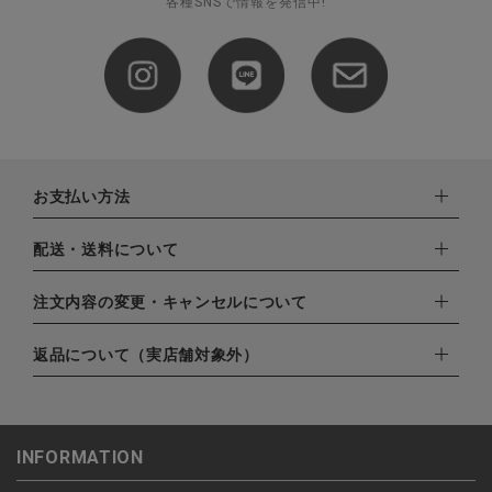
各種SNSで情報を発信中!
お支払い方法
下記お支払い方法よりお選びいただけます。
配送・送料について
・クレジットカード（VISA,mastercard,JCB,AMERICAN
EXPRESS,Diners Club）
配達業者：日本郵便
注文内容の変更・キャンセルについて
・amazonペイメント
ゆうパック：800円
・楽天ペイ
ご注文日当日から翌日のAM9:00までにご連絡頂いた場合はキャ
返品について（実店舗対象外）
北海道：1,400円
・PayPay
ンセルは可能です。
沖縄：1,400円
・NP後払い
ご注文商品の一部キャンセルは出来ませんので、ご注文を全てキ
返品期限：商品到着後7営業日以内（土日祝を除く）に連絡・ご
ゆうパケット全国一律：360円
ャンセルしていただいた後、ご希望の商品のみ再度ご注文お願い
返送いただいた場合のみ対応させていただきます。
INFORMATION
します。
こちら
よりご依頼ください。
予約商品など一部キャンセルが出来ない場合がございます。あら