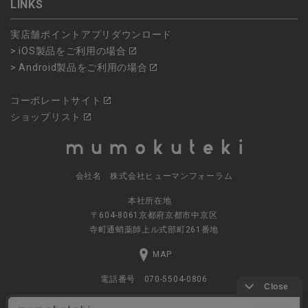
LINKS
実店舗ポイントアプリダウンロード
> iOS製品をご利用の場合
> Android製品をご利用の場合
コーポレートサイト
ショップリスト
会社名 株式会社ヒューマンフォーラム
本社所在地
〒604-8061京都府京都市中京区
寺町通蛸薬師上ル式部町261番地
MAP
電話番号 070-5504-0806
営業時間 11:00～17:30（土日休業）