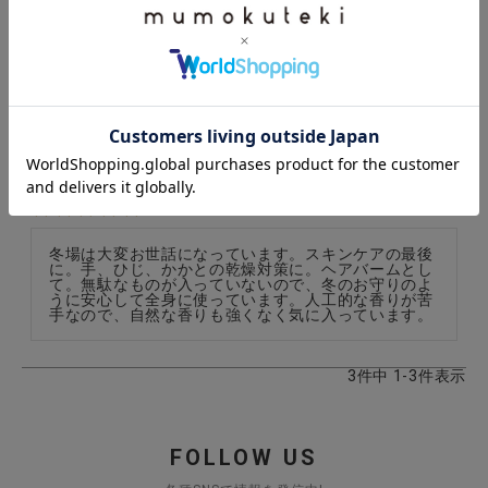
保湿、肌荒れから、軽い傷の手当てまで、万能!

ラベンダーとローズマリーの香りも柔らかくて、季節
を問わず使えます。
チャイ
10
購入者
非公開
投稿日
2022/10/12
冬場は大変お世話になっています。スキンケアの最後
に。手、ひじ、かかとの乾燥対策に。ヘアバームとし
て。無駄なものが入っていないので、冬のお守りのよ
うに安心して全身に使っています。人工的な香りが苦
手なので、自然な香りも強くなく気に入っています。
3
件中
1
-
3
件表示
FOLLOW US