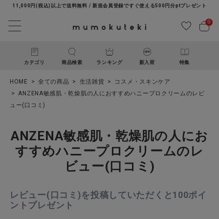
11,000円(税込)以上で送料無料 / 新規会員登録ですぐ使える500円分ptプレゼント
0
カテゴリ
商品検索
ランキング
新入荷
特集
HOME
全ての商品
生活雑貨
コスメ・スキンケア
ANZENA敏感肌・乾燥肌の人におすすめハニープロクリームのレビ
ュー(口コミ)
ANZENA敏感肌・乾燥肌の人にお
すすめハニープロクリームのレ
ACCOUNT MENU
ビュー(口コミ)
ようこそ ゲスト 様
レビュー(口コミ)を投稿していただくと100ポイ
ログイン
新規会員登録
ントプレゼント