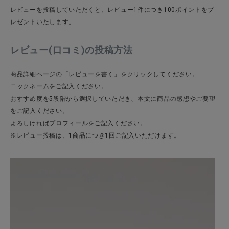
レビューを投稿していただくと、レビュー1件につき100ポイントをプ
レゼントいたします。
CATEGORY
レビュー(口コミ)の投稿方法
ナチュラル服
商品詳細ページの「レビューを書く」をクリックしてください。
ニックネームをご記入ください。
ファッション雑貨
おすすめ度を5段階から選択していただき、本文に商品の感想やご要望
をご記入ください。
よろしければプロフィールをご記入ください。
生活雑貨
※レビュー投稿は、1商品につき1回ご記入いただけます。
食品
ギフト
ブランド