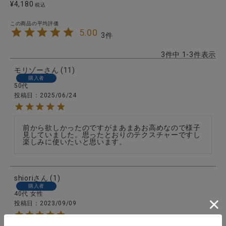
¥
4,180
税込
5.00
3
3
件中
1
-
3
件表示
モリゾー
11
購入者
50代
投稿日
2025/06/24
前から欲しかったのですがまあまあお高めなので様子
見していました。思ったとおりのテクスチャーですし
楽しみに使いたいと思います。
shiori
1
購入者
40代
女性
投稿日
2023/09/09