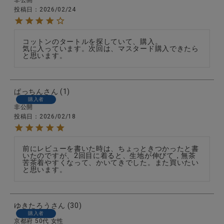
投稿日
2026/02/24
コットンのタートルを探していて、購入。

気に入っています。次回は、マスタード購入できたら
と思います。
ぱっちん
1
購入者
非公開
投稿日
2026/02/18
前にレビューを書いた時は、ちょっときつかったと書
いたのですが、2回目に着ると、生地が伸びて，無茶
苦茶着やすくなって、かいてきでした。また買いたい
と思います。
ゆきたろう
30
購入者
京都府
50代
女性