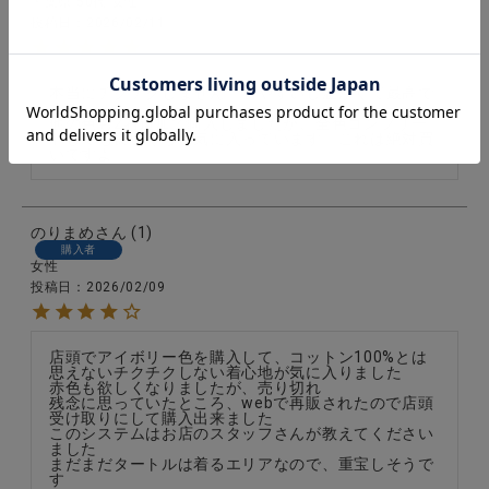
千葉県
50代
女性
投稿日
2026/02/11
本当にチクチクしません。着やすいし温かくて最高で
す！

他の色も2着追加で購入しましたが、全色コンプリー
トしても良いぐらい気に入っています。これは絶対買
いですよ。
のりまめ
1
購入者
女性
投稿日
2026/02/09
店頭でアイボリー色を購入して、コットン100%とは
思えないチクチクしない着心地が気に入りました

赤色も欲しくなりましたが、売り切れ

残念に思っていたところ、webで再販されたので店頭
受け取りにして購入出来ました

このシステムはお店のスタッフさんが教えてください
ました

まだまだタートルは着るエリアなので、重宝しそうで
す