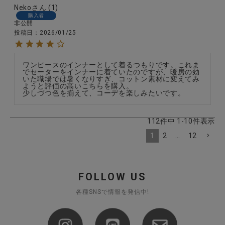
Neko
1
購入者
非公開
投稿日
2026/01/25
ワンピースのインナーとして着るつもりです。これま
でセーターをインナーに着ていたのですが、暖房の効
いた職場では暑くなりすぎ、コットン素材に変えてみ
ようと評価の高いこちらを購入。

少しづつ色を揃えて、コーデを楽しみたいです。
112
件中
1
-
10
件表示
1
2
…
12
FOLLOW US
各種SNSで情報を発信中!