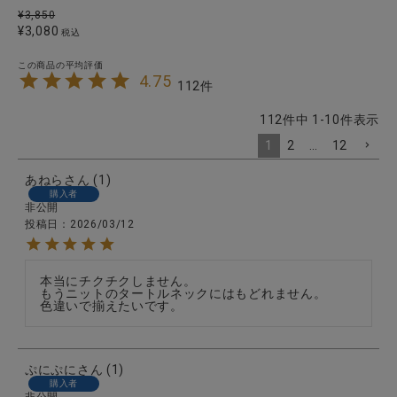
¥
3,850
¥
3,080
税込
4.75
112
112
件中
1
-
10
件表示
1
2
…
12
あねら
1
購入者
非公開
投稿日
2026/03/12
本当にチクチクしません。

もうニットのタートルネックにはもどれません。

色違いで揃えたいです。
ぷにぷに
1
購入者
非公開