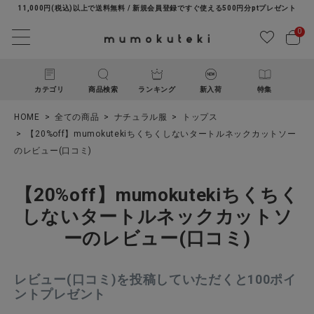
11,000円(税込)以上で送料無料 / 新規会員登録ですぐ使える500円分ptプレゼント
0
カテゴリ
商品検索
ランキング
新入荷
特集
HOME
全ての商品
ナチュラル服
トップス
【20%off】mumokutekiちくちくしないタートルネックカットソー
のレビュー(口コミ)
【20%off】mumokutekiちくちく
しないタートルネックカットソ
ACCOUNT MENU
ーのレビュー(口コミ)
ようこそ ゲスト 様
レビュー(口コミ)を投稿していただくと100ポイ
ログイン
新規会員登録
ントプレゼント