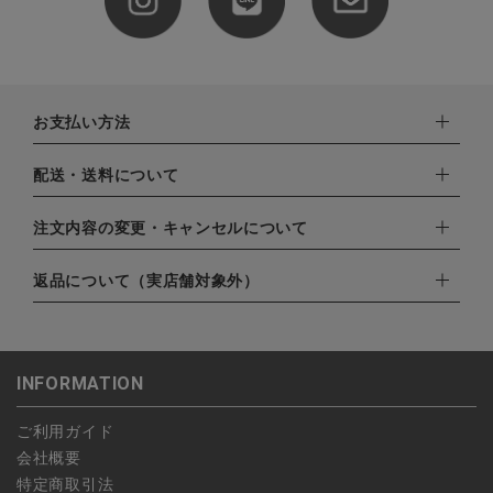
お支払い方法
下記お支払い方法よりお選びいただけます。
配送・送料について
・クレジットカード（VISA,mastercard,JCB,AMERICAN
EXPRESS,Diners Club）
配達業者：日本郵便
注文内容の変更・キャンセルについて
・amazonペイメント
ゆうパック：800円
・楽天ペイ
ご注文日当日から翌日のAM9:00までにご連絡頂いた場合はキャ
返品について（実店舗対象外）
北海道：1,400円
・PayPay
ンセルは可能です。
沖縄：1,400円
・NP後払い
ご注文商品の一部キャンセルは出来ませんので、ご注文を全てキ
返品期限：商品到着後7営業日以内（土日祝を除く）に連絡・ご
ゆうパケット全国一律：360円
ャンセルしていただいた後、ご希望の商品のみ再度ご注文お願い
返送いただいた場合のみ対応させていただきます。
INFORMATION
します。
こちら
よりご依頼ください。
予約商品など一部キャンセルが出来ない場合がございます。あら
ご利用ガイド
かじめご了承ください。
会社概要
特定商取引法