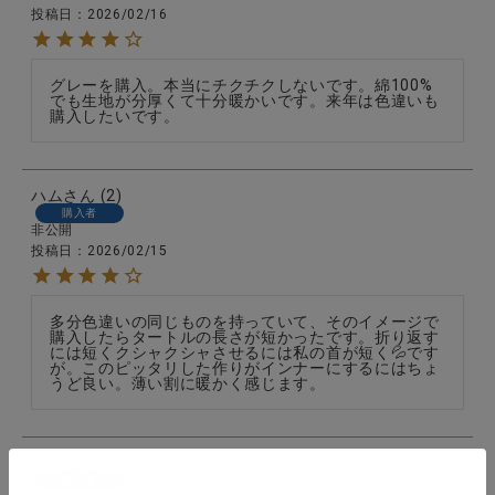
投稿日
2026/02/16
グレーを購入。本当にチクチクしないです。綿100%
でも生地が分厚くて十分暖かいです。来年は色違いも
購入したいです。
ハム
2
購入者
非公開
投稿日
2026/02/15
多分色違いの同じものを持っていて、そのイメージで
購入したらタートルの長さが短かったです。折り返す
には短くクシャクシャさせるには私の首が短く💦です
が。このピッタリした作りがインナーにするにはちょ
うど良い。薄い割に暖かく感じます。
maio
5
購入者