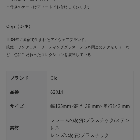
＊付属のケースはアソートでお付けしております。
Ciqi（シキ）
1984年に原宿で生まれたアイウェアブランド。
眼鏡・サングラス・リーディンググラス・メガネ関連のアクセサリーな
ど、色にこだわったコレクションを展開している。
ブランド
Ciqi
品番
62014
サイズ
幅135mm×高さ 38 mm×奥行142 mm
フレームの材質:プラスチック/ステン
素材
レス
レンズの材質:プラスチック