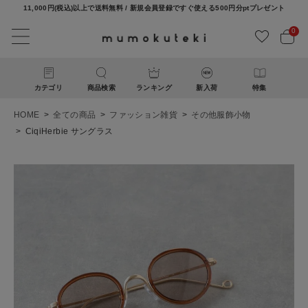
11,000円(税込)以上で送料無料 / 新規会員登録ですぐ使える500円分ptプレゼント
0
カテゴリ
商品検索
ランキング
新入荷
特集
HOME
全ての商品
ファッション雑貨
その他服飾小物
CiqiHerbie サングラス
ACCOUNT MENU
ようこそ ゲスト 様
ログイン
新規会員登録