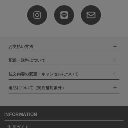
お支払い方法
配送・送料について
下記お支払い方法よりお選びいただけます。
・クレジットカード（VISA,mastercard,JCB,AMERICAN
EXPRESS,Diners Club）
注文内容の変更・キャンセルについて
配達業者：日本郵便
・amazonペイメント
・楽天ペイ
ゆうパック：800円
返品について（実店舗対象外）
・PayPay
北海道：1,400円
ご注文日当日から翌日のAM9:00までにご連絡頂いた場合はキャン
・NP後払い
沖縄：1,400円
セルは可能です。
ゆうパケット全国一律：360円
ご注文商品の一部キャンセルは出来ませんので、ご注文を全てキャ
返品期限：商品到着後7営業日以内（土日祝を除く）に連絡・ご返
ンセルしていただいた後、ご希望の商品のみ再度ご注文お願いしま
送いただいた場合のみ対応させていただきます。
す。
こちら
よりご依頼ください。
INFORMATION
予約商品など一部キャンセルが出来ない場合がございます。あらか
じめご了承ください。
ご利用ガイド