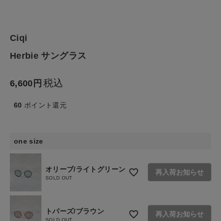
生活雑貨
食品
Ciqi
Herbie サングラス
ギフト
税込
6,600
ブランド
60
ポイント還元
全ての商品
CONTENTS
one size
特集
オリーブ/ライトグリーン
再入荷お知らせ
ご利用ガイド
SOLD OUT
お問い合わせ
トパーズ/ブラウン
再入荷お知らせ
ショップリスト
SOLD OUT