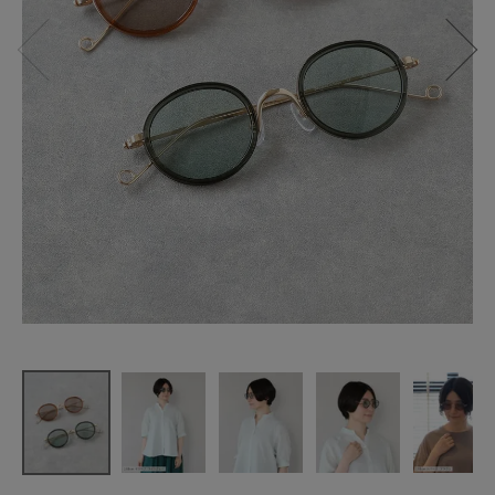
Ciqi
Herbie サン
グラス
¥
6,600
(税込)
CATEGORY
ナチュラル服
ファッション雑貨