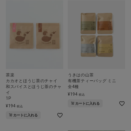
茶楽
うきはの山茶
カカオとほうじ茶のチャイ
有機茶ティーバッグ ミニ
和スパイスとほうじ茶のチャ
全4種
イ
¥
194
税込
1P
カートに入れる
¥
194
税込
カートに入れる