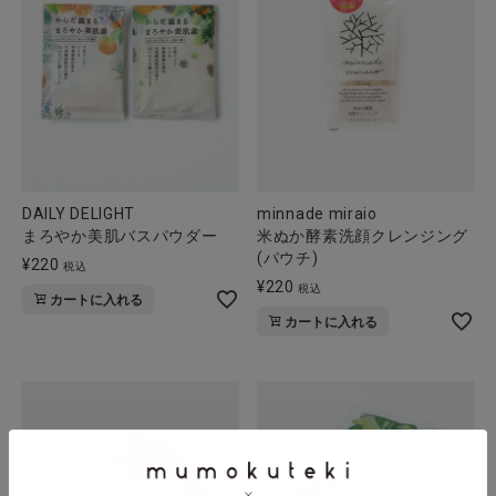
DAILY DELIGHT
minnade miraio
まろやか美肌バスパウダー
米ぬか酵素洗顔クレンジング
(パウチ)
¥
220
税込
¥
220
税込
カートに入れる
カートに入れる