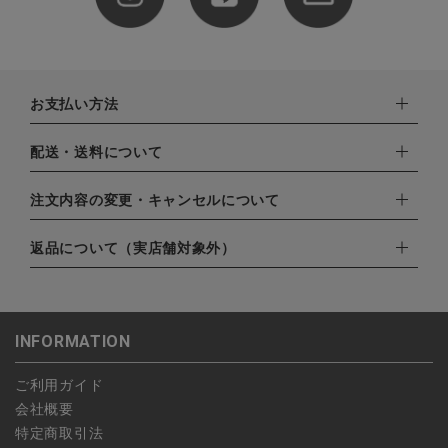
お支払い方法
下記お支払い方法よりお選びいただけます。
配送・送料について
・クレジットカード（VISA,mastercard,JCB,AMERICAN
EXPRESS,Diners Club）
配達業者：日本郵便
注文内容の変更・キャンセルについて
・amazonペイメント
ゆうパック：800円
・楽天ペイ
ご注文日当日から翌日のAM9:00までにご連絡頂いた場合はキャ
返品について（実店舗対象外）
北海道：1,400円
・PayPay
ンセルは可能です。
沖縄：1,400円
・NP後払い
ご注文商品の一部キャンセルは出来ませんので、ご注文を全てキ
返品期限：商品到着後7営業日以内（土日祝を除く）に連絡・ご
ゆうパケット全国一律：360円
ャンセルしていただいた後、ご希望の商品のみ再度ご注文お願い
返送いただいた場合のみ対応させていただきます。
INFORMATION
します。
こちら
よりご依頼ください。
予約商品など一部キャンセルが出来ない場合がございます。あら
ご利用ガイド
かじめご了承ください。
会社概要
特定商取引法