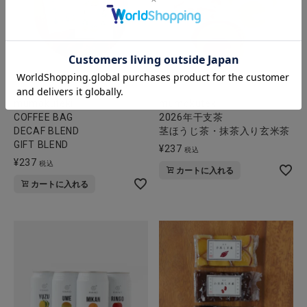
mumokuteki
mumokuteki
COFFEE BAG
2026年干支茶
DECAF BLEND
茎ほうじ茶・抹茶入り玄米茶
GIFT BLEND
¥
237
税込
¥
237
税込
カートに入れる
カートに入れる