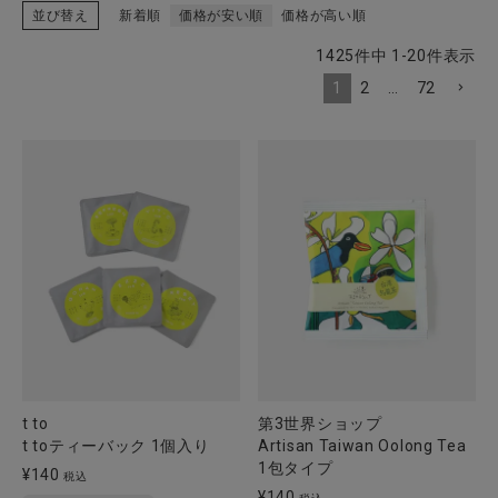
並び替え
新着順
価格が安い順
価格が高い順
1425
件中
1
-
20
件表示
1
2
…
72
CATEGORY
ナチュラル服
ファッション雑貨
生活雑貨
食品
ギフト
t to
第3世界ショップ
t toティーバック 1個入り
Artisan Taiwan Oolong Tea
ブランド
1包タイプ
¥
140
税込
¥
140