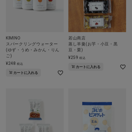
KIMINO
若山商店
スパークリングウォーター
蒸し羊羹(お芋・小豆・黒
(ゆず・うめ・みかん・りん
豆・栗)
ご)
¥
259
税込
¥
248
税込
カートに入れる
カートに入れる