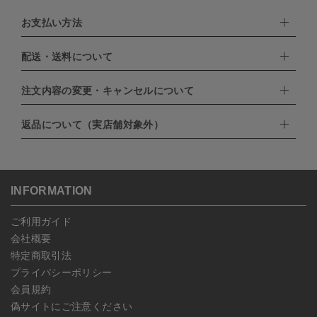
お支払い方法
配送・送料について
下記お支払い方法よりお選びいただけます。
・クレジットカード（VISA,mastercard,JCB,AMERICAN
EXPRESS,Diners Club）
注文内容の変更・キャンセルについて
配達業者：日本郵便
・amazonペイメント
・楽天ペイ
ゆうパック：800円
返品について（実店舗対象外）
・PayPay
北海道：1,400円
ご注文日当日から翌日のAM9:00までにご連絡頂いた場合はキャン
・NP後払い
沖縄：1,400円
セルは可能です。
ゆうパケット全国一律：360円
ご注文商品の一部キャンセルは出来ませんので、ご注文を全てキャ
返品期限：商品到着後7営業日以内（土日祝を除く）に連絡・ご返
ンセルしていただいた後、ご希望の商品のみ再度ご注文お願いしま
送いただいた場合のみ対応させていただきます。
す。
こちら
よりご依頼ください。
INFORMATION
予約商品など一部キャンセルが出来ない場合がございます。あらか
じめご了承ください。
ご利用ガイド
会社概要
特定商取引法
プライバシーポリシー
会員規約
偽サイトにご注意ください