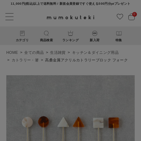
11,000円(税込)以上で送料無料 / 新規会員登録ですぐ使える500円分ptプレゼント
0
カテゴリ
商品検索
ランキング
新入荷
特集
HOME
全ての商品
生活雑貨
キッチン＆ダイニング用品
カトラリー・箸
高桑金属アクリルカトラリーブロック フォーク
ACCOUNT MENU
ようこそ ゲスト 様
ログイン
新規会員登録