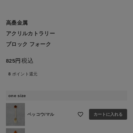
生活雑貨
高桑金属
食品
アクリルカトラリー
ブロック フォーク
ギフト
税込
ブランド
825
8
ポイント還元
全ての商品
CONTENTS
one size
特集
ご利用ガイド
ベッコウ/マル
カートに入れる
お問い合わせ