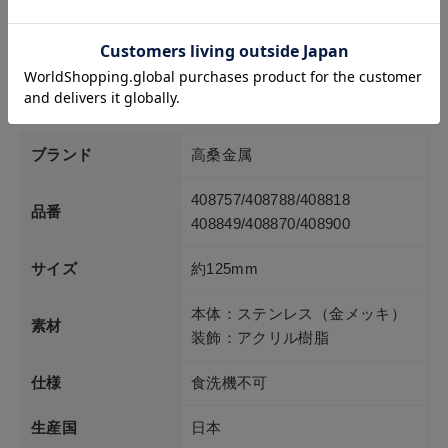
ご自宅用はもちろん、贈り物にもおすすめです。
ブランド
高桑金属
408757/408788/408818
品番
408849/408870/408900
サイズ
約125mm
本体：ステンレス（金メッキ）
素材
装飾：アクリル樹脂
仕様
食洗機不可
生産国
日本