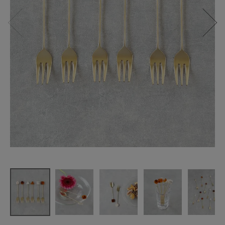
高桑金属
アクリルカ
トラリー
ブロック フ
ォーク
¥
825
(税込)
CATEGORY
ナチュラル服
ファッション雑貨