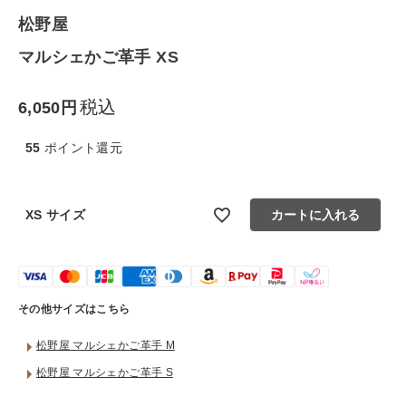
生活雑貨
松野屋
マルシェかご革手 XS
食品
税込
6,050
ギフト
55
ポイント還元
ブランド
全ての商品
XS サイズ
カートに入れる
CONTENTS
特集
その他サイズはこちら
ご利用ガイド
松野屋 マルシェかご革手 M
お問い合わせ
松野屋 マルシェかご革手 S
ショップリスト