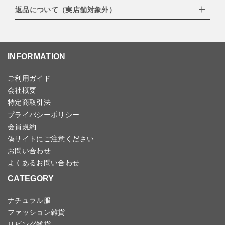
・楽天ペイ
ゆうパック：800円
返品について（実店舗対象外）
・PayPay
北海道：1,400円
ご注文日当日から翌日のAM9:00までにご連絡頂いた場合はキャン
・NP後払い
沖縄：1,400円
セルは可能です。
ゆうパケット全国一律：360円
ご注文商品の一部キャンセルは出来ませんので、ご注文を全てキャ
返品期限：商品到着後7営業日以内（土日祝を除く）に連絡・ご返
ンセルしていただいた後、ご希望の商品のみ再度ご注文お願いしま
送いただいた場合のみ対応させていただきます。
す。
こちら
よりご依頼ください。
INFORMATION
予約商品など一部キャンセルが出来ない場合がございます。あらか
じめご了承ください。
ご利用ガイド
会社概要
特定商取引法
プライバシーポリシー
会員規約
偽サイトにご注意ください
お問い合わせ
よくあるお問い合わせ
CATEGORY
ナチュラル服
ファッション雑貨
リビング雑貨