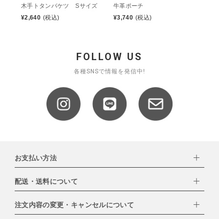
木手トタンバケツ Sサイズ
牛革ポーチ
¥
2,640
(税込)
¥
3,740
(税込)
FOLLOW US
各種SNSで情報を発信中!
お支払い方法
配送・送料について
下記お支払い方法よりお選びいただけます。
・クレジットカード（VISA,mastercard,JCB,AMERICAN
EXPRESS,Diners Club）
注文内容の変更・キャンセルについて
配達業者：日本郵便
・amazonペイメント