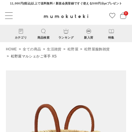
11,000円(税込)以上で送料無料 / 新規会員登録ですぐ使える500円分ptプレゼント
0
カテゴリ
商品検索
ランキング
新入荷
特集
HOME
全ての商品
生活雑貨
松野屋
松野屋服飾雑貨
松野屋マルシェかご革手 XS
ACCOUNT MENU
ようこそ ゲスト 様
ログイン
新規会員登録