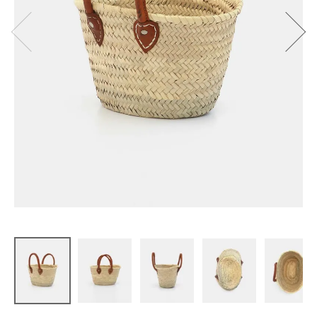
松野屋
マルシェか
ご革手 XS
¥
6,050
(税込)
CATEGORY
ナチュラル服
ファッション雑貨