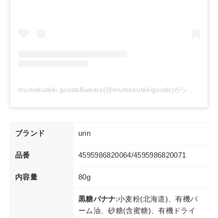
mumokuteki goods&wears(@mumokutekigoods)がシェアした投稿
ブランド
unn
品番
4595986820064/4595986820071
内容量
80g
黒糖バナナ
:小麦粉(北海道)、有機パ
ーム油、砂糖(含蜜糖)、有機ドライ