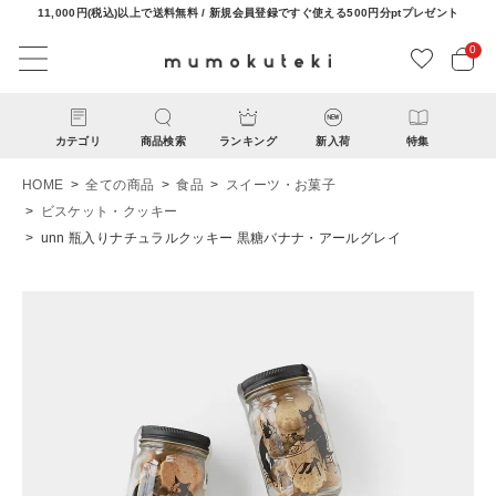
11,000円(税込)以上で送料無料 / 新規会員登録ですぐ使える500円分ptプレゼント
0
カテゴリ
商品検索
ランキング
新入荷
特集
HOME
全ての商品
食品
スイーツ・お菓子
ビスケット・クッキー
unn 瓶入りナチュラルクッキー 黒糖バナナ・アールグレイ
ACCOUNT MENU
ようこそ ゲスト 様
ログイン
新規会員登録