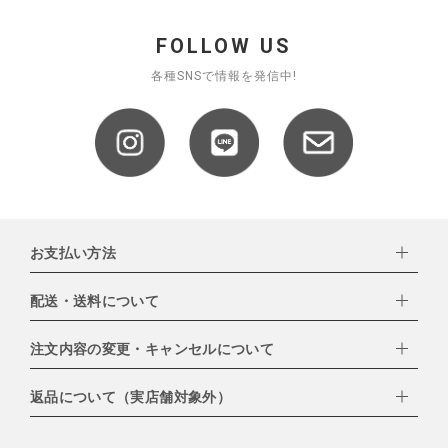
FOLLOW US
各種SNSで情報を発信中!
お支払い方法
配送・送料について
下記お支払い方法よりお選びいただけます。
・クレジットカード（VISA,mastercard,JCB,AMERICAN
EXPRESS,Diners Club）
注文内容の変更・キャンセルについて
配達業者：日本郵便
・amazonペイメント
・楽天ペイ
ゆうパック：800円
返品について（実店舗対象外）
・PayPay
北海道：1,400円
ご注文日当日から翌日のAM9:00までにご連絡頂いた場合はキャン
・NP後払い
沖縄：1,400円
セルは可能です。
ゆうパケット全国一律：360円
ご注文商品の一部キャンセルは出来ませんので、ご注文を全てキャ