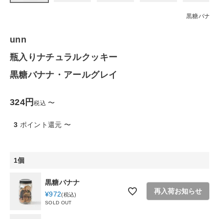
ファッション雑貨
黒糖バナナ
unn
生活雑貨
瓶入りナチュラルクッキー
食品
黒糖バナナ・アールグレイ
ギフト
324
〜
税込
ブランド
3
ポイント還元
〜
全ての商品
1個
CONTENTS
黒糖バナナ
再入荷お知らせ
特集
¥
972
税込
SOLD OUT
ご利用ガイド