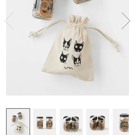
unn
瓶入りナチ
ュラルクッ
キー
黒糖バナ
ナ・アール
グレイ
¥
972
(税込)
CATEGORY
ナチュラル服