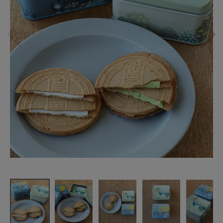
日の出屋製
菓
MOOMIN チ
ョコゴーフ
レット
いちご・抹
茶
¥
1,180
(税込)
CATEGORY
ナチュラル服