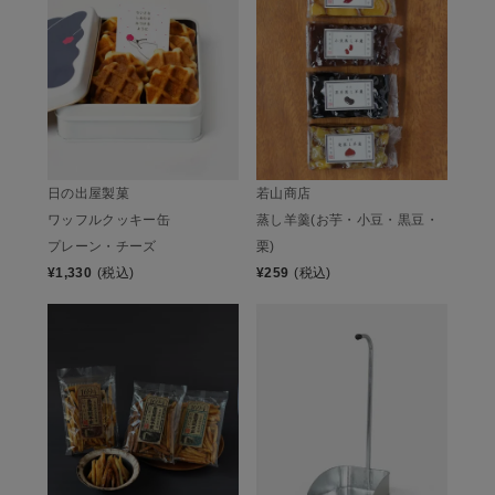
日の出屋製菓
若山商店
ワッフルクッキー缶
蒸し羊羹(お芋・小豆・黒豆・
プレーン・チーズ
栗)
¥
1,330
(税込)
¥
259
(税込)