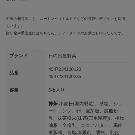
中身の個包装にも、ムーミンやリトルミイなどの可愛いデザインを採用し
ています。
贈り物や手土産にはもちろん、ティータイムのお供にもぴったりです。
ブランド
日の出屋製菓
4947234100129
品番
4947234100235
容量
6枚入り
抹茶
:小麦粉(国内製造)、砂糖、ショ
ートニング、卵、麦芽糖、脱脂粉
乳、抹茶粉末(抹茶(三重県産))、植物
油脂、全粉乳、ココアバター、馬鈴
薯澱粉、食塩/膨眼剤、香料、乳化