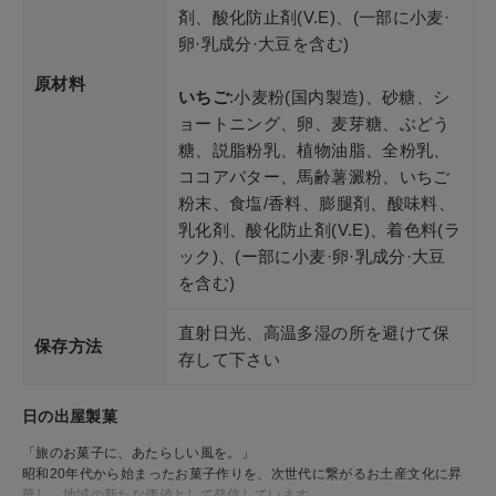
剤、酸化防止剤(V.E)、(一部に小麦·
卵·乳成分·大豆を含む)
原材料
いちご
:小麦粉(国内製造)、砂糖、シ
ョートニング、卵、麦芽糖、ぶどう
糖、説脂粉乳、植物油脂、全粉乳、
ココアバター、馬齢薯澱粉、いちご
粉末、食塩/香料、膨腿剤、酸味料、
乳化剤、酸化防止剤(V.E)、着色料(ラ
ック)、(ー部に小麦·卵·乳成分·大豆
を含む)
直射日光、高温多湿の所を避けて保
保存方法
存して下さい
日の出屋製菓
「旅のお菓子に、あたらしい風を。」
昭和20年代から始まったお菓子作りを、次世代に繋がるお土産文化に昇
華し、地域の新たな価値として発信しています。