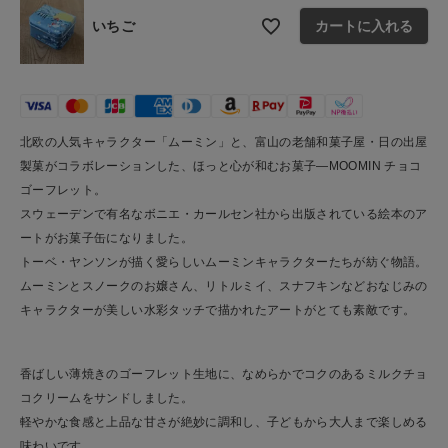
ご利用ガイド
いちご
カートに入れる
お問い合わせ
ショップリスト
北欧の人気キャラクター「ムーミン」と、富山の老舗和菓子屋・日の出屋
製菓がコラボレーションした、ほっと心が和むお菓子―MOOMIN チョコ
ゴーフレット。
スウェーデンで有名なボニエ・カールセン社から出版されている絵本のア
ートがお菓子缶になりました。
トーベ・ヤンソンが描く愛らしいムーミンキャラクターたちが紡ぐ物語。
ムーミンとスノークのお嬢さん、リトルミイ、スナフキンなどおなじみの
キャラクターが美しい水彩タッチで描かれたアートがとても素敵です。
香ばしい薄焼きのゴーフレット生地に、なめらかでコクのあるミルクチョ
コクリームをサンドしました。
軽やかな食感と上品な甘さが絶妙に調和し、子どもから大人まで楽しめる
味わいです。