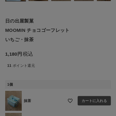
ファッション雑貨
日の出屋製菓
生活雑貨
MOOMIN チョコゴーフレット
いちご・抹茶
食品
税込
1,180
ギフト
11
ポイント還元
ブランド
1個
全ての商品
CONTENTS
抹茶
カートに入れる
特集