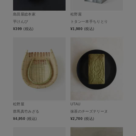
松野屋
島田屋総本家
トタン一本手ちりとり
芋けんぴ
¥
1,980
(税込)
¥
399
(税込)
松野屋
UTAU
群馬真竹みざる
抹茶のチーズテリーヌ
¥
4,950
(税込)
¥
2,700
(税込)