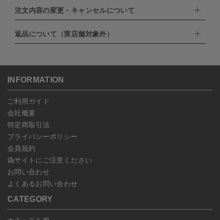
EXPRESS,Diners Club）
注文内容の変更・キャンセルについて
配達業者：日本郵便
・amazonペイメント
・楽天ペイ
ゆうパック：800円
返品について（実店舗対象外）
・PayPay
北海道：1,400円
ご注文日当日から翌日のAM9:00までにご連絡頂いた場合はキャン
・NP後払い
沖縄：1,400円
セルは可能です。
ゆうパケット全国一律：360円
ご注文商品の一部キャンセルは出来ませんので、ご注文を全てキャ
返品期限：商品到着後7営業日以内（土日祝を除く）に連絡・ご返
ンセルしていただいた後、ご希望の商品のみ再度ご注文お願いしま
送いただいた場合のみ対応させていただきます。
す。
こちら
よりご依頼ください。
INFORMATION
予約商品など一部キャンセルが出来ない場合がございます。あらか
じめご了承ください。
ご利用ガイド
会社概要
特定商取引法
プライバシーポリシー
会員規約
偽サイトにご注意ください
お問い合わせ
よくあるお問い合わせ
CATEGORY