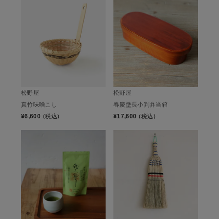
松野屋
松野屋
真竹味噌こし
春慶塗長小判弁当箱
¥
6,600
(税込)
¥
17,600
(税込)