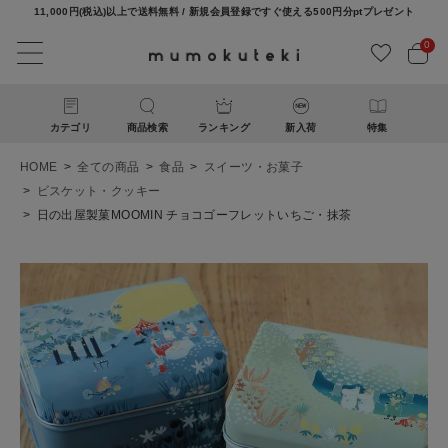
11,000円(税込)以上で送料無料 / 新規会員登録ですぐ使える500円分ptプレゼント
0
カテゴリ
商品検索
ランキング
新入荷
特集
HOME
全ての商品
食品
スイーツ・お菓子
ビスケット・クッキー
日の出屋製菓MOOMIN チョコゴーフレットいちご・抹茶
ACCOUNT MENU
ようこそ ゲスト 様
ログイン
新規会員登録