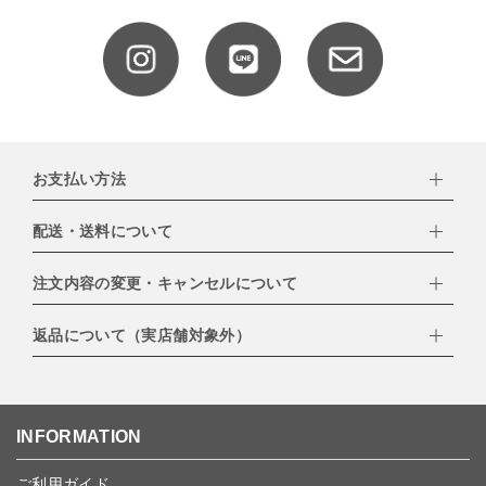
お支払い方法
配送・送料について
下記お支払い方法よりお選びいただけます。
・クレジットカード（VISA,mastercard,JCB,AMERICAN
EXPRESS,Diners Club）
注文内容の変更・キャンセルについて
配達業者：日本郵便
・amazonペイメント
・楽天ペイ
ゆうパック：800円
返品について（実店舗対象外）
・PayPay
北海道：1,400円
ご注文日当日から翌日のAM9:00までにご連絡頂いた場合はキャン
・NP後払い
沖縄：1,400円
セルは可能です。
ゆうパケット全国一律：360円
ご注文商品の一部キャンセルは出来ませんので、ご注文を全てキャ
返品期限：商品到着後7営業日以内（土日祝を除く）に連絡・ご返
ンセルしていただいた後、ご希望の商品のみ再度ご注文お願いしま
送いただいた場合のみ対応させていただきます。
す。
こちら
よりご依頼ください。
INFORMATION
予約商品など一部キャンセルが出来ない場合がございます。あらか
じめご了承ください。
ご利用ガイド