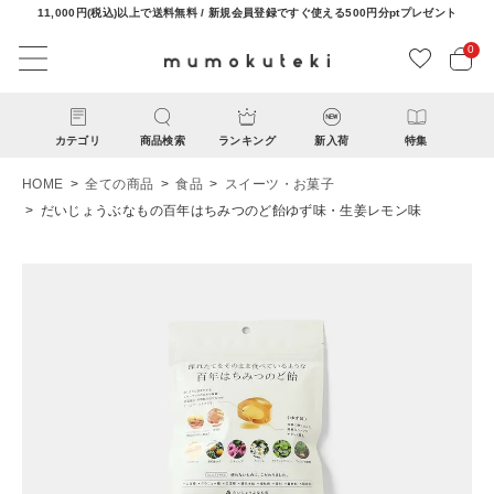
11,000円(税込)以上で送料無料 / 新規会員登録ですぐ使える500円分ptプレゼント
0
カテゴリ
商品検索
ランキング
新入荷
特集
HOME
全ての商品
食品
スイーツ・お菓子
だいじょうぶなもの百年はちみつのど飴ゆず味・生姜レモン味
ACCOUNT MENU
ようこそ ゲスト 様
ログイン
新規会員登録