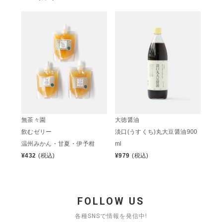
無茶々園
大徳醤油
飲むゼリー
淡口(うすくち)丸大豆醤油900
温州みかん・甘夏・伊予柑
ml
¥
432
(税込)
¥
979
(税込)
FOLLOW US
各種SNSで情報を発信中!