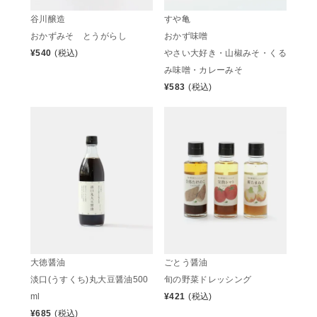
谷川醸造
すや亀
おかずみそ とうがらし
おかず味噌
¥
540
(税込)
やさい大好き・山椒みそ・くる
み味噌・カレーみそ
¥
583
(税込)
大徳醤油
ごとう醤油
淡口(うすくち)丸大豆醤油500
旬の野菜ドレッシング
ml
¥
421
(税込)
¥
685
(税込)