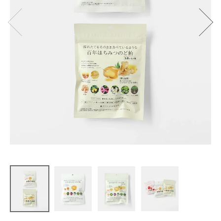
だいじょう
ぶなもの
百年はちみ
つのど飴
ゆず味・生
姜レモン味
¥
540
(税込)
CATEGORY
ナチュラル服