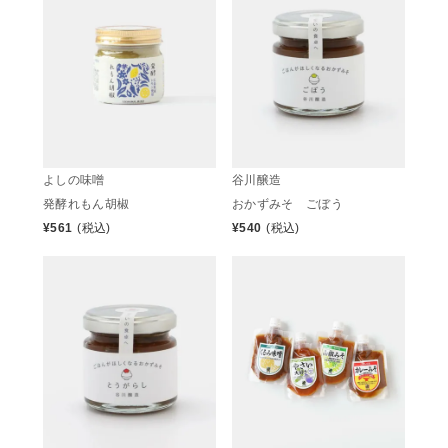
よしの味噌
谷川醸造
発酵れもん胡椒
おかずみそ ごぼう
¥
561
(税込)
¥
540
(税込)