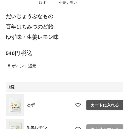
ファッション雑貨
ゆず
生姜レモン
だいじょうぶなもの
生活雑貨
百年はちみつのど飴
食品
ゆず味・生姜レモン味
ギフト
税込
540
ブランド
5
ポイント還元
全ての商品
1袋
CONTENTS
ゆず
カートに入れる
特集
ご利用ガイド
生姜レモン
お問い合わせ