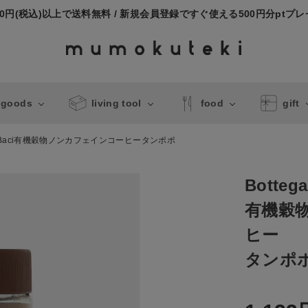
000円(税込)以上で送料無料 / 新規会員登録ですぐ使える500円分ptプ
 goods
living tool
food
gift
ga Baci有機穀物ノンカフェインコーヒータンポポ
Bottega
有機穀
ヒー
タンポ