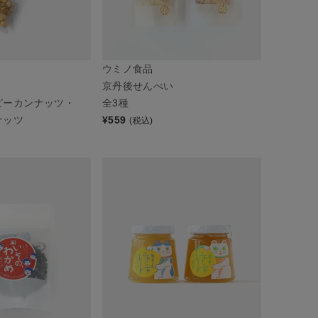
ウミノ食品
京丹後せんべい
ピーカンナッツ・
全3種
ナッツ
¥
559
(税込)