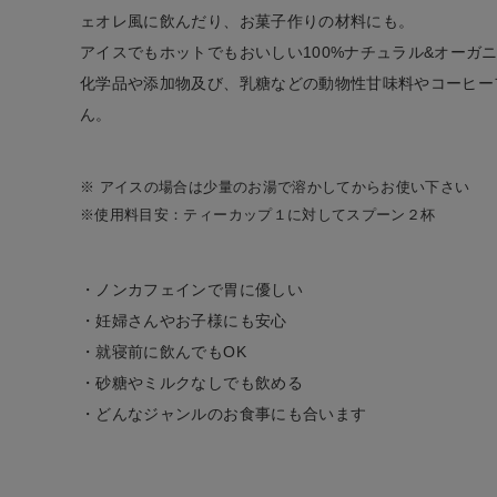
ナチュラル服
ェオレ風に飲んだり、お菓子作りの材料にも。
アイスでもホットでもおいしい100%ナチュラル&オーガ
ファッション雑貨
化学品や添加物及び、乳糖などの動物性甘味料やコーヒー
ん。
生活雑貨
※ アイスの場合は少量のお湯で溶かしてからお使い下さい
食品
※使用料目安：ティーカップ１に対してスプーン２杯
ギフト
・ノンカフェインで胃に優しい
・妊婦さんやお子様にも安心
ブランド
・就寝前に飲んでもOK
・砂糖やミルクなしでも飲める
全ての商品
・どんなジャンルのお食事にも合います
CONTENTS
特集