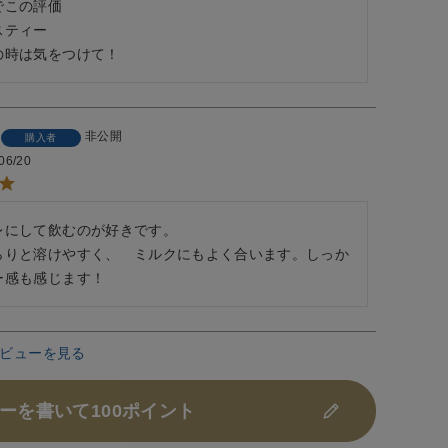
この評価

ティー

非公開
購入者
06/20
レにして飲むのが好きです。

らりと溶けやすく、　ミルクにもよく合います。しっか
ー感も感じます！
ビューを見る
ーを書いて100ポイント