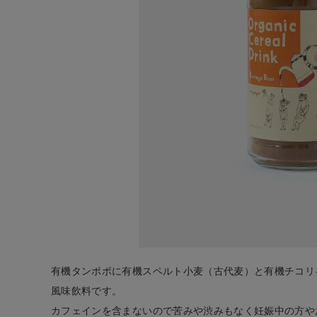
ログイン
新規会員登録
Bottega Ba
ci
有機穀物ノ
ンカフェイ
ンコーヒー
タンポポ
¥
1,123
(税込)
有機タンポポに有機スペルト小麦（古代麦）と有機チコリ
風味飲料です。
CATEGORY
カフェインを含まないので苦みや渋みもなく妊娠中の方や