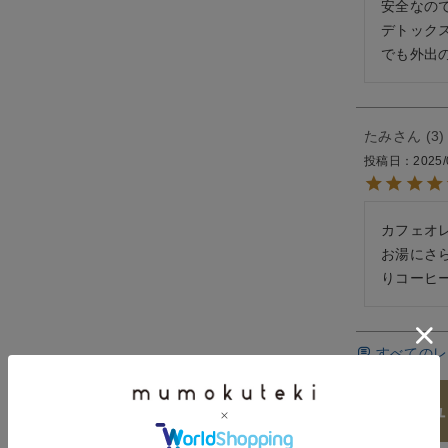
安全なので
デトックス
たみ
3
投稿日
2025/
カフェオ
お湯にさ
りコーヒ
すべてのレ
レビュ