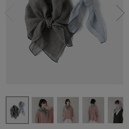
mumokuteki
リネン100%
の
ストライプ
スカーフ
¥
3,960
(税込)
CATEGORY
ナチュラル服