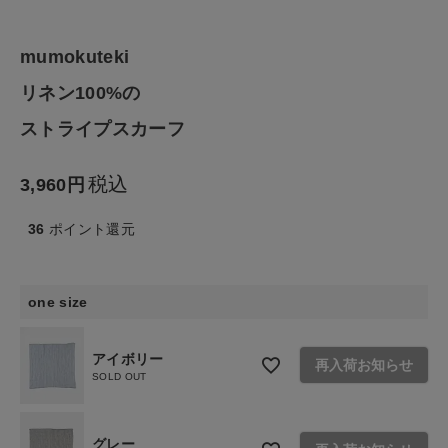
ファッション雑貨
mumokuteki
生活雑貨
リネン100%の
食品
ストライプスカーフ
ギフト
税込
3,960
ブランド
36
ポイント還元
全ての商品
one size
CONTENTS
アイボリー
再入荷お知らせ
特集
SOLD OUT
ご利用ガイド
グレー
お問い合わせ