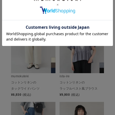
CHECKED ITEM
この商品を見た人は、こちらもチェックしています
mumokuteki
ista-ire
コットンリネンの
コットンリネンの
タックワイドパンツ
ラッフルベスト風ブラウス
¥
6,930
(税込)
¥
9,900
(税込)