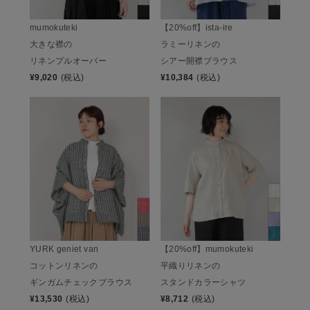
mumokuteki
【20%off】ista-ire
大きな襟の
ラミーリネンの
リネンプルオーバー
シアー開襟ブラウス
¥
9,020
(税込)
¥
10,384
(税込)
YURK geniet van
【20%off】mumokuteki
コットンリネンの
平織りリネンの
ギンガムチェックブラウス
スタンドカラーシャツ
¥
13,530
(税込)
¥
8,712
(税込)