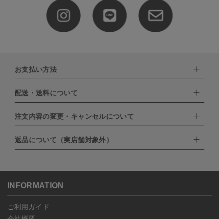
お支払い方法
配送・送料について
下記お支払い方法よりお選びいただけます。
・クレジットカード（VISA,mastercard,JCB,AMERICAN
EXPRESS,Diners Club）
注文内容の変更・キャンセルについて
配達業者：日本郵便
・amazonペイメント
・楽天ペイ
ゆうパック：800円
返品について（実店舗対象外）
・PayPay
北海道：1,400円
ご注文日当日から翌日のAM9:00までにご連絡頂いた場合はキャン
・NP後払い
沖縄：1,400円
セルは可能です。
ゆうパケット全国一律：360円
ご注文商品の一部キャンセルは出来ませんので、ご注文を全てキャ
返品期限：商品到着後7営業日以内（土日祝を除く）に連絡・ご返
ンセルしていただいた後、ご希望の商品のみ再度ご注文お願いしま
送いただいた場合のみ対応させていただきます。
す。
こちら
よりご依頼ください。
INFORMATION
予約商品など一部キャンセルが出来ない場合がございます。あらか
じめご了承ください。
ご利用ガイド
会社概要