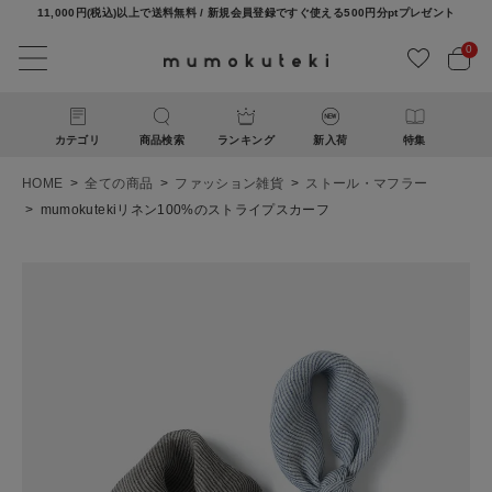
11,000円(税込)以上で送料無料 / 新規会員登録ですぐ使える500円分ptプレゼント
0
カテゴリ
商品検索
ランキング
新入荷
特集
HOME
全ての商品
ファッション雑貨
ストール・マフラー
mumokutekiリネン100%のストライプスカーフ
ACCOUNT MENU
ようこそ ゲスト 様
ログイン
新規会員登録