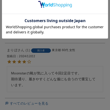
普段のサイズ24.5を購入しました。

少しゆるく感じたので、中敷きを入れました。

フラットシューズは靴底が心許ないイメージですが、
こちらはスニーカー感覚で長時間の外出も疲れにく
く、靴擦れしなかったです。

合わせやすい光沢のある黒も気に入りました。
まりぼ
1
東京都
60代
女性
購入者
投稿日
2024/12/22
Moonstarの靴が気に入って今回2足目です。

期待通り、履きやすくどんな服にも合うので重宝して
すべてのレビューを見る