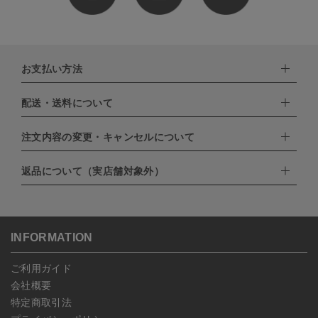
お支払い方法
配送・送料について
下記お支払い方法よりお選びいただけます。
・クレジットカード（VISA,mastercard,JCB,AMERICAN
EXPRESS,Diners Club）
注文内容の変更・キャンセルについて
配達業者：日本郵便
・amazonペイメント
・楽天ペイ
ゆうパック：800円
返品について（実店舗対象外）
・PayPay
北海道：1,400円
ご注文日当日から翌日のAM9:00までにご連絡頂いた場合はキャン
・NP後払い
沖縄：1,400円
セルは可能です。
ゆうパケット全国一律：360円
ご注文商品の一部キャンセルは出来ませんので、ご注文を全てキャ
返品期限：商品到着後7営業日以内（土日祝を除く）に連絡・ご返
ンセルしていただいた後、ご希望の商品のみ再度ご注文お願いしま
送いただいた場合のみ対応させていただきます。
す。
こちら
よりご依頼ください。
INFORMATION
予約商品など一部キャンセルが出来ない場合がございます。あらか
じめご了承ください。
ご利用ガイド
会社概要
特定商取引法