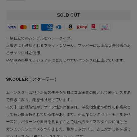
SOLD OUT
一枚仕立てのシンプルなバレータイプ。
上履きにも使用されるフラットなソール、アッパーには上品な光沢感のあ
るサテン生地を使用。
やや深めの甲でカジュアルに合わせやすいバランスに仕上げています。
SKOOLER（スクーラー）
ムーンスターは地下足袋の生産を契機にゴム産業の町として栄えた久留米
で長きに渡り、靴を作り続けています。
その中には機能性やデザイン性が評価され、学校指定靴や特殊な作業靴と
して長い間支持されている靴があります。そんなロングセラーモデルをベ
ースに、パターンや素材を見直すことで現代のライフスタイルに向けた
カジュアルシューズを作りました。懐かしさの中に、どこか新しさを感じ
るシリーズが「SKOOLER(スクーラー)」です。