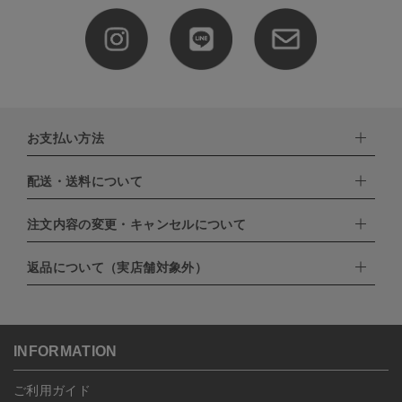
お支払い方法
配送・送料について
下記お支払い方法よりお選びいただけます。
・クレジットカード（VISA,mastercard,JCB,AMERICAN
EXPRESS,Diners Club）
注文内容の変更・キャンセルについて
配達業者：日本郵便
・amazonペイメント
・楽天ペイ
ゆうパック：800円
返品について（実店舗対象外）
・PayPay
北海道：1,400円
ご注文日当日から翌日のAM9:00までにご連絡頂いた場合はキャン
・NP後払い
沖縄：1,400円
セルは可能です。
ゆうパケット全国一律：360円
ご注文商品の一部キャンセルは出来ませんので、ご注文を全てキャ
返品期限：商品到着後7営業日以内（土日祝を除く）に連絡・ご返
ンセルしていただいた後、ご希望の商品のみ再度ご注文お願いしま
送いただいた場合のみ対応させていただきます。
す。
こちら
よりご依頼ください。
INFORMATION
予約商品など一部キャンセルが出来ない場合がございます。あらか
じめご了承ください。
ご利用ガイド