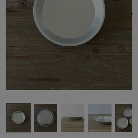
松野屋
アルマイト
パイ皿 15c
m
¥
1,430
(税込)
CATEGORY
ナチュラル服
ファッション雑貨