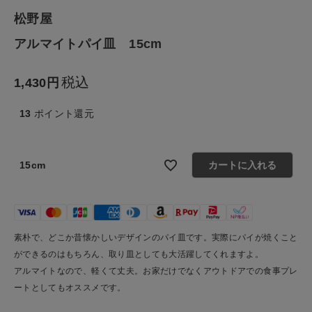
松野屋
生活雑貨
アルマイトパイ皿 15cm
食品
税込
1,430
ギフト
13
ポイント還元
ブランド
15cm
カートに入れる
全ての商品
CONTENTS
素朴で、どこか昔懐かしいデザインのパイ皿です。実際にパイが焼くこと
特集
ができるのはもちろん、取り皿としても大活躍してくれますよ。
ご利用ガイド
アルマイトなので、軽くて丈夫。お家だけでなくアウトドアでの食事プレ
ートとしてもオススメです。
お問い合わせ