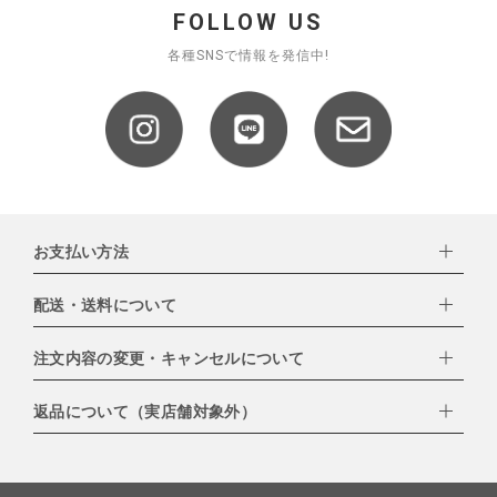
FOLLOW US
各種SNSで情報を発信中!
お支払い方法
配送・送料について
下記お支払い方法よりお選びいただけます。
・クレジットカード（VISA,mastercard,JCB,AMERICAN
EXPRESS,Diners Club）
注文内容の変更・キャンセルについて
配達業者：日本郵便
・amazonペイメント
・楽天ペイ
ゆうパック：800円
返品について（実店舗対象外）
・PayPay
北海道：1,400円
ご注文日当日から翌日のAM9:00までにご連絡頂いた場合はキャン
・NP後払い
沖縄：1,400円
セルは可能です。
ゆうパケット全国一律：360円
ご注文商品の一部キャンセルは出来ませんので、ご注文を全てキャ
返品期限：商品到着後7営業日以内（土日祝を除く）に連絡・ご返
ンセルしていただいた後、ご希望の商品のみ再度ご注文お願いしま
送いただいた場合のみ対応させていただきます。