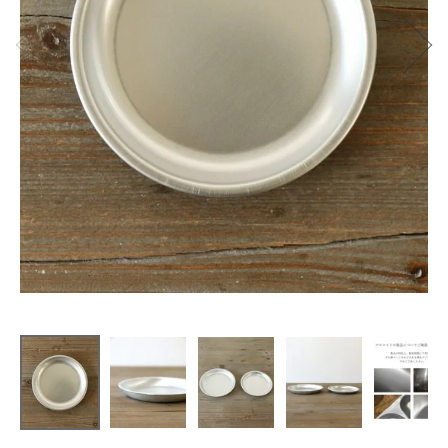
松野屋
アルマイト
小皿 12cm
¥
880
(税込)
CATEGORY
ナチュラル服
ファッション雑貨
生活雑貨