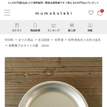
11,000円(税込)以上で送料無料 / 新規会員登録ですぐ使える500円分ptプレゼント
0
カテゴリ
商品検索
ランキング
新入荷
特集
HOME
全ての商品
生活雑貨
松野屋
松野屋食卓と台所の道具
松野屋アルマイト小皿 12cm
ACCOUNT MENU
ようこそ ゲスト 様
ログイン
新規会員登録