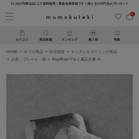
11,000円(税込)以上で送料無料 / 新規会員登録ですぐ使える500円分ptプレゼント
0
カテゴリ
商品検索
ランキング
新入荷
特集
HOME
全ての商品
生活雑貨
キッチン＆ダイニング用品
お皿・プレート・碗
Rap!Rap!アルミ皿正方形 小
ACCOUNT MENU
ようこそ ゲスト 様
ログイン
新規会員登録