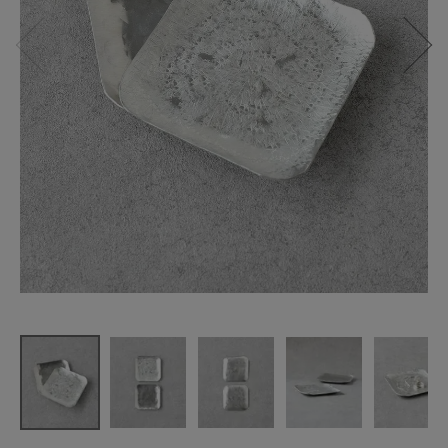
Rap!Rap!
アルミ皿
正方形 小
¥
1,100
(税込)
CATEGORY
ナチュラル服
ファッション雑貨