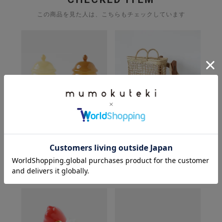
この商品を見た人は、こちらもチェックしています
松野屋
amabro
タザ楕円底格子カゴ
MILKY POT
横長・スクエア
耐熱ガラス製キャニスター L
¥
8,030
(税込)
¥
2,200
(税込)