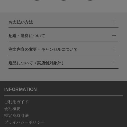
お支払い方法
配送・送料について
下記お支払い方法よりお選びいただけます。
・クレジットカード（VISA,mastercard,JCB,AMERICAN
EXPRESS,Diners Club）
注文内容の変更・キャンセルについて
配達業者：日本郵便
・amazonペイメント
・楽天ペイ
ゆうパック：800円
返品について（実店舗対象外）
・PayPay
北海道：1,400円
ご注文日当日から翌日のAM9:00までにご連絡頂いた場合はキャン
・NP後払い
沖縄：1,400円
セルは可能です。
ゆうパケット全国一律：360円
ご注文商品の一部キャンセルは出来ませんので、ご注文を全てキャ
返品期限：商品到着後7営業日以内（土日祝を除く）に連絡・ご返
ンセルしていただいた後、ご希望の商品のみ再度ご注文お願いしま
送いただいた場合のみ対応させていただきます。
す。
こちら
よりご依頼ください。
INFORMATION
予約商品など一部キャンセルが出来ない場合がございます。あらか
じめご了承ください。
ご利用ガイド
会社概要
特定商取引法
プライバシーポリシー