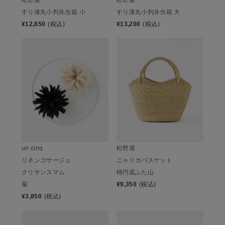
すり漆丸小判弁当箱 小
すり漆丸小判弁当箱 大
¥
12,650
(税込)
¥
13,200
(税込)
松野屋
un cinq
ニャリガバスケット
リネンコサージュ
楕円底ふた山
クリサンスマム
¥
9,350
(税込)
菊
¥
3,850
(税込)